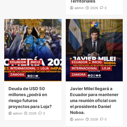
Territoriales
admin
2026
0
ECUADOR
INICIO
ECUADOR
INICIO
INTERNACIONAL
LOJA
INTERNACIONAL
LOJA
ZAMORA
ZAMORA
Deuda de USD 50
Javier Milei llegará a
millones ¿podrá en
Ecuador para mantener
riesgo futuros
una reunión oficial con
proyectos para Loja?
el presidente Daniel
Noboa.
admin
2026
0
admin
2026
0