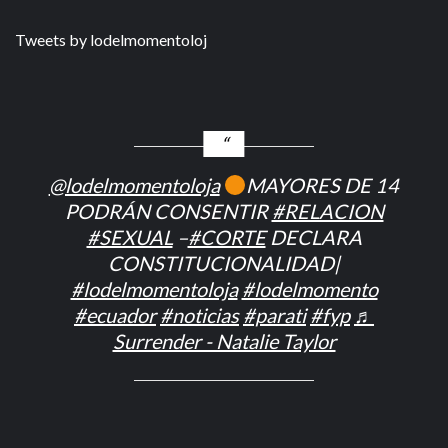
Tweets by lodelmomentoloj
@lodelmomentoloja
MAYORES DE 14
PODRÁN CONSENTIR
#RELACION
#SEXUAL
–
#CORTE
DECLARA
CONSTITUCIONALIDAD|
#lodelmomentoloja
#lodelmomento
#ecuador
#noticias
#parati
#fyp
♬
Surrender - Natalie Taylor