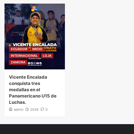
ECUADOR
INICIO
INTERNACIONAL
LOJA
ZAMORA
Vicente Encalada
conquista tres
medallas en el
Panamericano U15 de
Luchas.
admin
2026
0