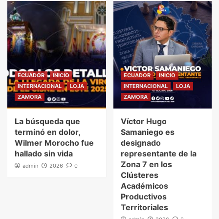
ECUADOR
INICIO
ECUADOR
INICIO
INTERNACIONAL
LOJA
INTERNACIONAL
LOJA
ZAMORA
ZAMORA
La búsqueda que
Víctor Hugo
terminó en dolor,
Samaniego es
Wilmer Morocho fue
designado
hallado sin vida
representante de la
Zona 7 en los
admin
2026
0
Clústeres
Académicos
Productivos
Territoriales