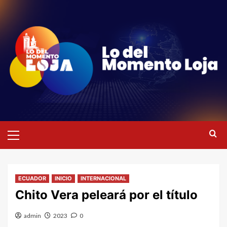
Saltar
al
contenido
Menú
primario
ECUADOR
INICIO
INTERNACIONAL
Chito Vera peleará por el título
admin
2023
0