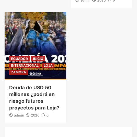
admin
2026
0
ECUADOR
INICIO
INTERNACIONAL
LOJA
ZAMORA
Deuda de USD 50
millones ¿podrá en
riesgo futuros
proyectos para Loja?
admin
2026
0