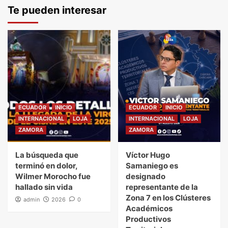
Te pueden interesar
ECUADOR
INICIO
ECUADOR
INICIO
INTERNACIONAL
LOJA
INTERNACIONAL
LOJA
ZAMORA
ZAMORA
La búsqueda que
Víctor Hugo
terminó en dolor,
Samaniego es
Wilmer Morocho fue
designado
hallado sin vida
representante de la
Zona 7 en los Clústeres
admin
2026
0
Académicos
Productivos