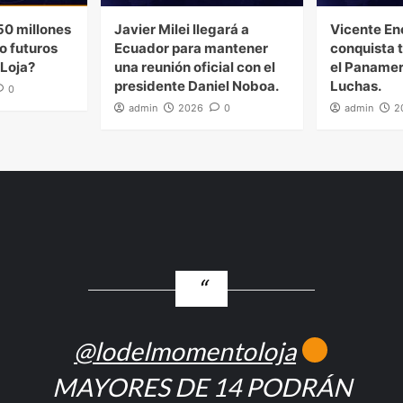
0 millones
Javier Milei llegará a
Vicente En
o futuros
Ecuador para mantener
conquista 
 Loja?
una reunión oficial con el
el Panamer
presidente Daniel Noboa.
Luchas.
0
admin
2026
0
admin
2
@lodelmomentoloja
MAYORES DE 14 PODRÁN