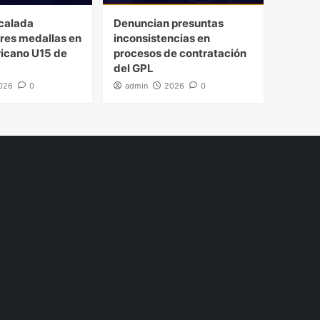
calada
Denuncian presuntas
tres medallas en
inconsistencias en
icano U15 de
procesos de contratación
del GPL
026
0
admin
2026
0