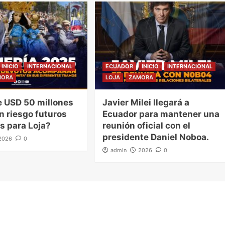
INICIO
INTERNACIONAL
ECUADOR
INICIO
INTERNACIONAL
MORA
LOJA
ZAMORA
 USD 50 millones
Javier Milei llegará a
n riesgo futuros
Ecuador para mantener una
s para Loja?
reunión oficial con el
presidente Daniel Noboa.
2026
0
admin
2026
0