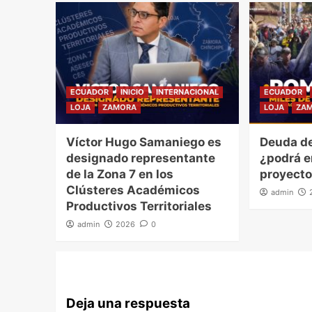
ECUADOR
INICIO
INTERNACIONAL
ECUADOR
LOJA
ZAMORA
LOJA
ZA
Víctor Hugo Samaniego es
Deuda de
designado representante
¿podrá e
de la Zona 7 en los
proyecto
Clústeres Académicos
admin
Productivos Territoriales
admin
2026
0
Deja una respuesta