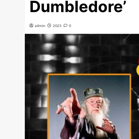
Dumbledore’
admin
2023
0