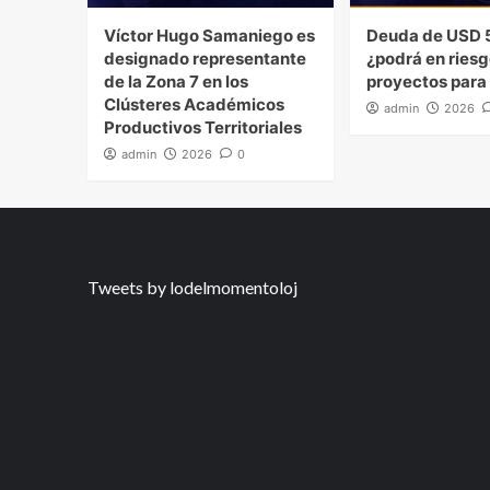
Víctor Hugo Samaniego es
Deuda de USD 5
designado representante
¿podrá en riesg
de la Zona 7 en los
proyectos para
Clústeres Académicos
admin
2026
Productivos Territoriales
admin
2026
0
Tweets by lodelmomentoloj