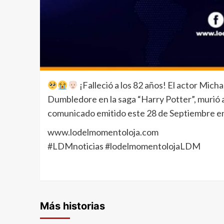
¡Falleció a los 82 años! El actor Mic
Dumbledore en la saga “Harry Potter”, murió 
comunicado emitido este 28 de Septiembre en
www.lodelmomentoloja.com
#LDMnoticias #lodelmomentolojaLDM
Más historias