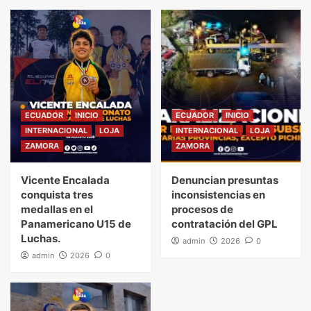
ECUADOR
INICIO
ECUADOR
INICIO
INTERNACIONAL
LOJA
INTERNACIONAL
LOJA
ZAMORA
ZAMORA
Vicente Encalada
Denuncian presuntas
conquista tres
inconsistencias en
medallas en el
procesos de
Panamericano U15 de
contratación del GPL
Luchas.
admin
2026
0
admin
2026
0