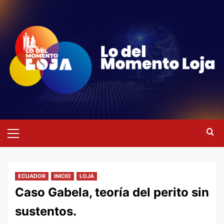
Saltar
al
contenido
Menú
primario
ECUADOR
INICIO
LOJA
Caso Gabela, teoría del perito sin
sustentos.