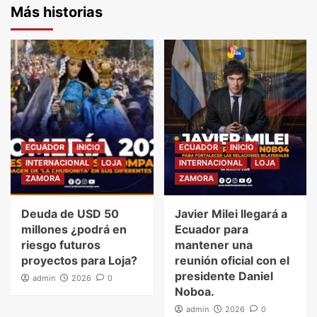
Más historias
ECUADOR
INICIO
ECUADOR
INICIO
INTERNACIONAL
LOJA
INTERNACIONAL
LOJA
ZAMORA
ZAMORA
Deuda de USD 50
Javier Milei llegará a
millones ¿podrá en
Ecuador para
riesgo futuros
mantener una
proyectos para Loja?
reunión oficial con el
presidente Daniel
admin
2026
0
Noboa.
admin
2026
0