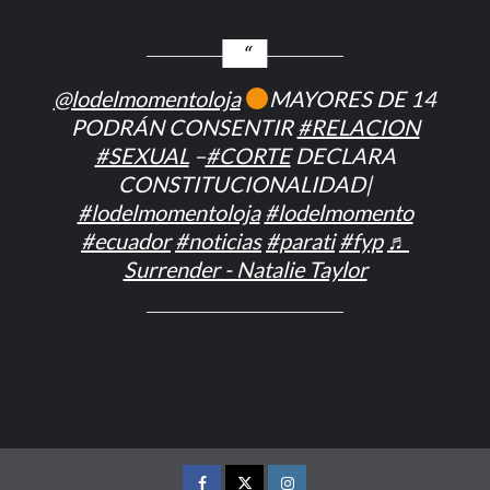
@lodelmomentoloja
MAYORES DE 14
PODRÁN CONSENTIR
#RELACION
#SEXUAL
–
#CORTE
DECLARA
CONSTITUCIONALIDAD|
#lodelmomentoloja
#lodelmomento
#ecuador
#noticias
#parati
#fyp
♬
Surrender - Natalie Taylor