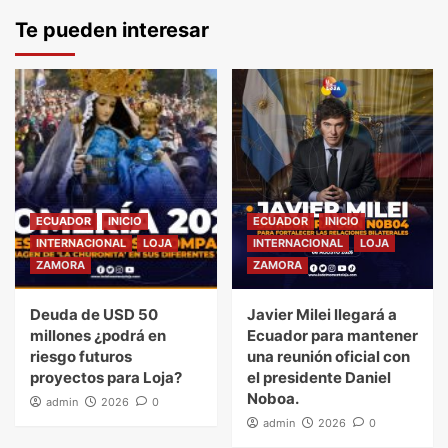
Te pueden interesar
ECUADOR
INICIO
ECUADOR
INICIO
INTERNACIONAL
LOJA
INTERNACIONAL
LOJA
ZAMORA
ZAMORA
Deuda de USD 50
Javier Milei llegará a
millones ¿podrá en
Ecuador para mantener
riesgo futuros
una reunión oficial con
proyectos para Loja?
el presidente Daniel
Noboa.
admin
2026
0
admin
2026
0