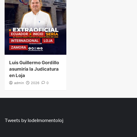
ECUADOR
INICIO
INTERNACIONAL
LOJA
ZAMORA
Luis Guillermo Gordillo
asumiría la Judicatura
en Loja
admin
2026
0
Tweets by lodelmomentoloj