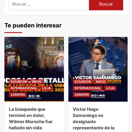
Buscar:
Te pueden interesar
ECUADOR
INICIO
ECUADOR
INICIO
INTERNACIONAL
LOJA
INTERNACIONAL
LOJA
ZAMORA
ZAMORA
La búsqueda que
Víctor Hugo
terminó en dolor,
Samaniego es
Wilmer Morocho fue
designado
hallado sin vida
representante de la