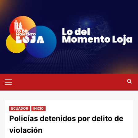
Saltar
al
contenido
Menú
primario
ECUADOR
INICIO
Policías detenidos por delito de
violación