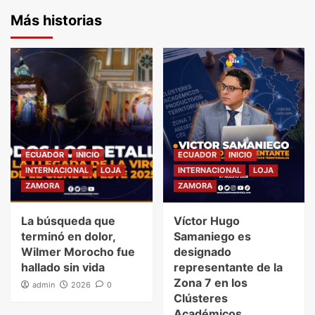
Más historias
ECUADOR
INICIO
ECUADOR
INICIO
INTERNACIONAL
LOJA
INTERNACIONAL
LOJA
ZAMORA
ZAMORA
La búsqueda que
Víctor Hugo
terminó en dolor,
Samaniego es
Wilmer Morocho fue
designado
hallado sin vida
representante de la
Zona 7 en los
admin
2026
0
Clústeres
Académicos