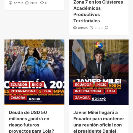
Zona 7 en los Clústeres
admin
2026
0
Académicos
Productivos
Territoriales
admin
2026
0
ECUADOR
INICIO
ECUADOR
INICIO
INTERNACIONAL
LOJA
INTERNACIONAL
LOJA
ZAMORA
ZAMORA
Deuda de USD 50
Javier Milei llegará a
millones ¿podrá en
Ecuador para mantener
riesgo futuros
una reunión oficial con
proyectos para Loja?
el presidente Daniel