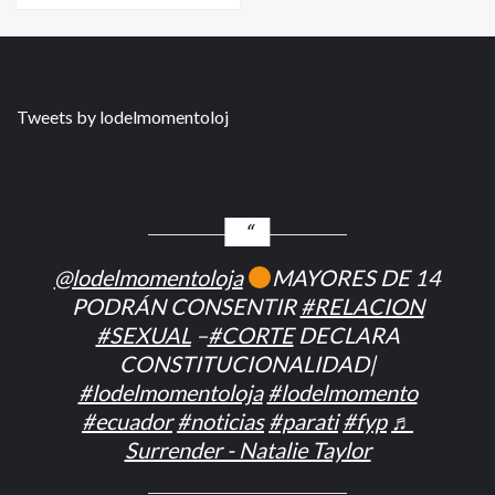
Tweets by lodelmomentoloj
@lodelmomentoloja
MAYORES DE 14
PODRÁN CONSENTIR
#RELACION
#SEXUAL
–
#CORTE
DECLARA
CONSTITUCIONALIDAD|
#lodelmomentoloja
#lodelmomento
#ecuador
#noticias
#parati
#fyp
♬
Surrender - Natalie Taylor