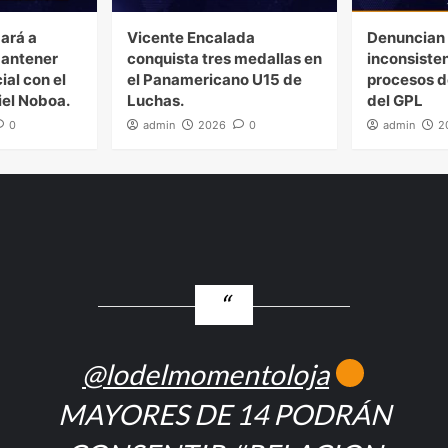
gará a
Vicente Encalada
Denuncian 
mantener
conquista tres medallas en
inconsiste
ial con el
el Panamericano U15 de
procesos d
iel Noboa.
Luchas.
del GPL
0
admin
2026
0
admin
2
@lodelmomentoloja
MAYORES DE 14 PODRÁN