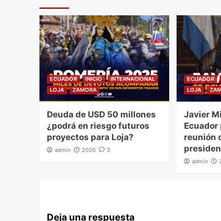
ECUADOR
INICIO
INTERNACIONAL
ECUADOR
LOJA
ZAMORA
LOJA
ZA
Deuda de USD 50 millones
Javier Mi
¿podrá en riesgo futuros
Ecuador
proyectos para Loja?
reunión o
presiden
admin
2026
0
admin
Deja una respuesta