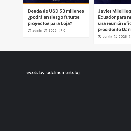
Deuda de USD 50 millones
Javier Milei lle
¿podrá en riesgo futuros
Ecuador para 
proyectos para Loja?
una reunión ofic
presidente Dan
admin
2026
0
admin
2026
Tweets by lodelmomentoloj