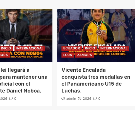
INICIO
INTERNACIONAL
ECUADOR
INICIO
INTERNACIONAL
MORA
LOJA
ZAMORA
lei llegará a
Vicente Encalada
 para mantener una
conquista tres medallas en
ficial con el
el Panamericano U15 de
te Daniel Noboa.
Luchas.
2026
0
admin
2026
0