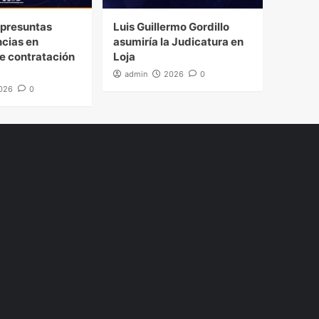
presuntas
Luis Guillermo Gordillo
ncias en
asumiría la Judicatura en
e contratación
Loja
admin
2026
0
026
0