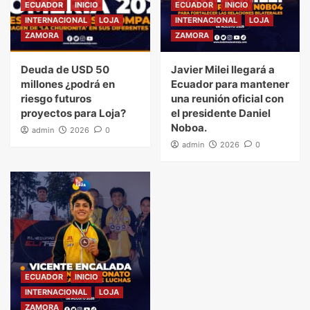
ECUADOR
INICIO
ECUADOR
INICIO
INTERNACIONAL
LOJA
INTERNACIONAL
LOJA
ZAMORA
ZAMORA
Deuda de USD 50
Javier Milei llegará a
millones ¿podrá en
Ecuador para mantener
riesgo futuros
una reunión oficial con
proyectos para Loja?
el presidente Daniel
Noboa.
admin
2026
0
admin
2026
0
ECUADOR
INICIO
INTERNACIONAL
LOJA
ZAMORA