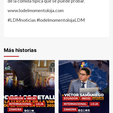
de la comida típica que se puede probar.
www.lodelmomentoloja.com
#LDMnoticias #lodelmomentolojaLDM
Más historias
ECUADOR
INICIO
ECUADOR
INICIO
INTERNACIONAL
LOJA
INTERNACIONAL
LOJA
ZAMORA
ZAMORA