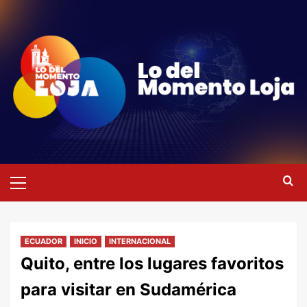
Saltar
al
contenido
Menú
primario
ECUADOR
INICIO
INTERNACIONAL
Quito, entre los lugares favoritos
para visitar en Sudamérica