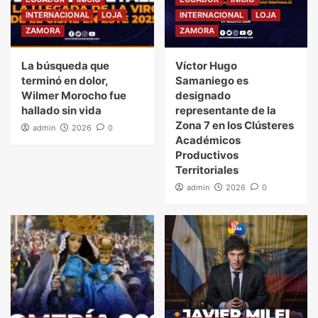
INTERNACIONAL
LOJA
INTERNACIONAL
LOJA
ZAMORA
ZAMORA
La búsqueda que
Víctor Hugo
terminó en dolor,
Samaniego es
Wilmer Morocho fue
designado
hallado sin vida
representante de la
Zona 7 en los Clústeres
admin
2026
0
Académicos
Productivos
Territoriales
admin
2026
0