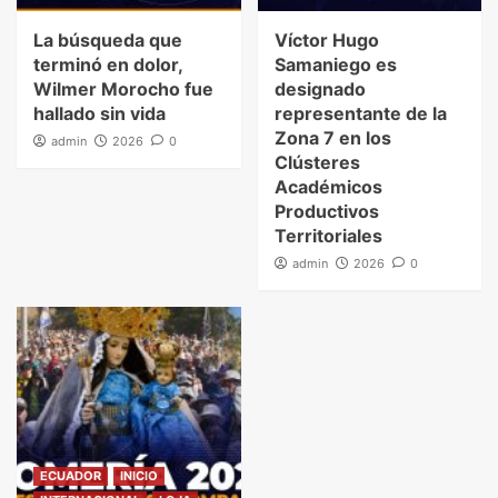
La búsqueda que
Víctor Hugo
terminó en dolor,
Samaniego es
Wilmer Morocho fue
designado
hallado sin vida
representante de la
Zona 7 en los
admin
2026
0
Clústeres
Académicos
Productivos
Territoriales
admin
2026
0
ECUADOR
INICIO