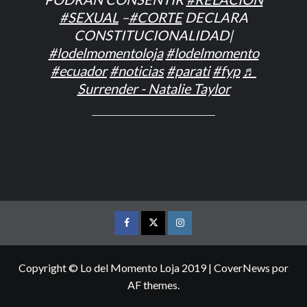
#SEXUAL
–
#CORTE
DECLARA
CONSTITUCIONALIDAD|
#lodelmomentoloja
#lodelmomento
#ecuador
#noticias
#parati
#fyp
♬
Surrender - Natalie Taylor
FACEBOOK
TWITTER
INSTAGRAM
Copyright © Lo del Momento Loja 2019
|
CoverNews
por
AF themes.