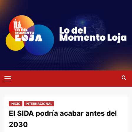
Saltar
al
contenido
Menú
primario
INICIO
INTERNACIONAL
El SIDA podría acabar antes del
2030