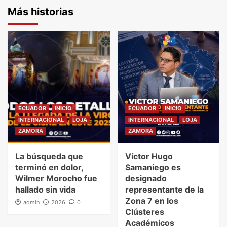
Más historias
ECUADOR
INICIO
ECUADOR
INICIO
INTERNACIONAL
LOJA
INTERNACIONAL
LOJA
ZAMORA
ZAMORA
La búsqueda que
Víctor Hugo
terminó en dolor,
Samaniego es
Wilmer Morocho fue
designado
hallado sin vida
representante de la
Zona 7 en los
admin
2026
0
Clústeres
Académicos