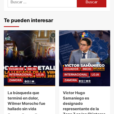
Te pueden interesar
ECUADOR
INICIO
ECUADOR
INICIO
INTERNACIONAL
LOJA
INTERNACIONAL
LOJA
ZAMORA
ZAMORA
La búsqueda que
Víctor Hugo
terminó en dolor,
Samaniego es
Wilmer Morocho fue
designado
hallado sin vida
representante de la