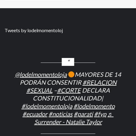
Tweets by lodelmomentoloj
@lodelmomentoloja
MAYORES DE 14
PODRÁN CONSENTIR
#RELACION
#SEXUAL
–
#CORTE
DECLARA
CONSTITUCIONALIDAD|
#lodelmomentoloja
#lodelmomento
#ecuador
#noticias
#parati
#fyp
♬
Surrender - Natalie Taylor