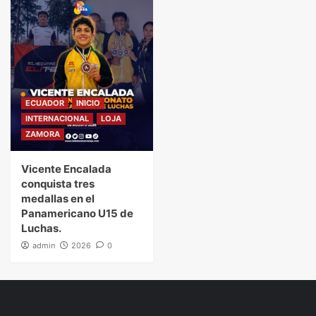
ECUADOR
INICIO
INTERNACIONAL
LOJA
ZAMORA
Vicente Encalada
conquista tres
medallas en el
Panamericano U15 de
Luchas.
admin
2026
0