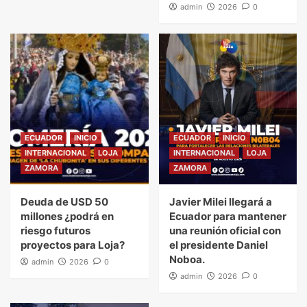
admin
2026
0
ECUADOR
INICIO
ECUADOR
INICIO
INTERNACIONAL
LOJA
INTERNACIONAL
LOJA
ZAMORA
ZAMORA
Deuda de USD 50
Javier Milei llegará a
millones ¿podrá en
Ecuador para mantener
riesgo futuros
una reunión oficial con
proyectos para Loja?
el presidente Daniel
Noboa.
admin
2026
0
admin
2026
0