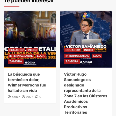
Te pueden interesar
ECUADOR
INICIO
ECUADOR
INICIO
INTERNACIONAL
LOJA
INTERNACIONAL
LOJA
ZAMORA
ZAMORA
La búsqueda que
Víctor Hugo
terminó en dolor,
Samaniego es
Wilmer Morocho fue
designado
hallado sin vida
representante de la
Zona 7 en los Clústeres
admin
2026
0
Académicos
Productivos
Territoriales