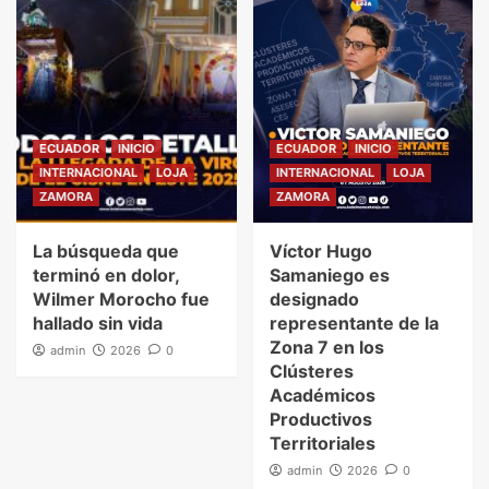
ECUADOR
INICIO
ECUADOR
INICIO
INTERNACIONAL
LOJA
INTERNACIONAL
LOJA
ZAMORA
ZAMORA
La búsqueda que
Víctor Hugo
terminó en dolor,
Samaniego es
Wilmer Morocho fue
designado
hallado sin vida
representante de la
Zona 7 en los
admin
2026
0
Clústeres
Académicos
Productivos
Territoriales
admin
2026
0