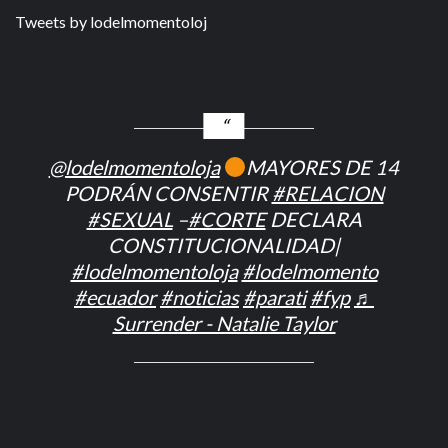
Tweets by lodelmomentoloj
@lodelmomentoloja
MAYORES DE 14
PODRÁN CONSENTIR
#RELACION
#SEXUAL
–
#CORTE
DECLARA
CONSTITUCIONALIDAD|
#lodelmomentoloja
#lodelmomento
#ecuador
#noticias
#parati
#fyp
♬
Surrender - Natalie Taylor