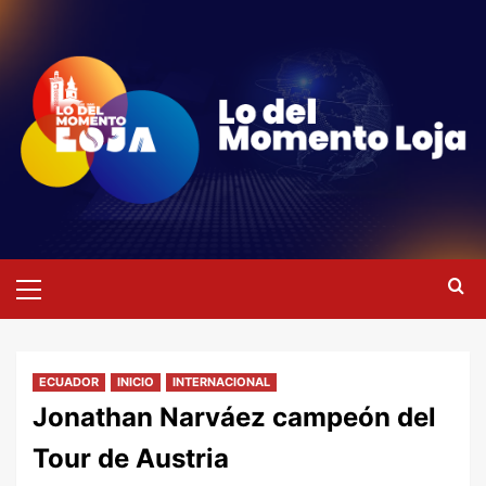
Saltar
al
contenido
Menú
primario
ECUADOR
INICIO
INTERNACIONAL
Jonathan Narváez campeón del
Tour de Austria