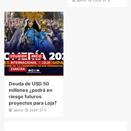
admin
2026
0
ECUADOR
INICIO
INTERNACIONAL
LOJA
ZAMORA
Deuda de USD 50
millones ¿podrá en
riesgo futuros
proyectos para Loja?
admin
2026
0