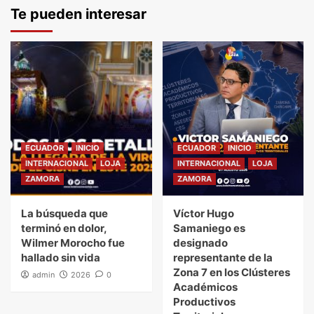
Te pueden interesar
ECUADOR
INICIO
ECUADOR
INICIO
INTERNACIONAL
LOJA
INTERNACIONAL
LOJA
ZAMORA
ZAMORA
La búsqueda que
Víctor Hugo
terminó en dolor,
Samaniego es
Wilmer Morocho fue
designado
hallado sin vida
representante de la
Zona 7 en los Clústeres
admin
2026
0
Académicos
Productivos