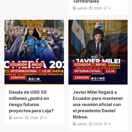
Territoriales
admin
2026
0
ECUADOR
INICIO
ECUADOR
INICIO
INTERNACIONAL
LOJA
INTERNACIONAL
LOJA
ZAMORA
ZAMORA
Deuda de USD 50
Javier Milei llegará a
millones ¿podrá en
Ecuador para mantener
riesgo futuros
una reunión oficial con
proyectos para Loja?
el presidente Daniel
Noboa.
admin
2026
0
admin
2026
0