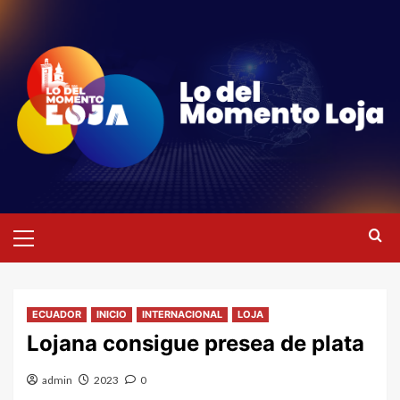
Saltar
al
contenido
Menú
primario
ECUADOR
INICIO
INTERNACIONAL
LOJA
Lojana consigue presea de plata
admin
2023
0