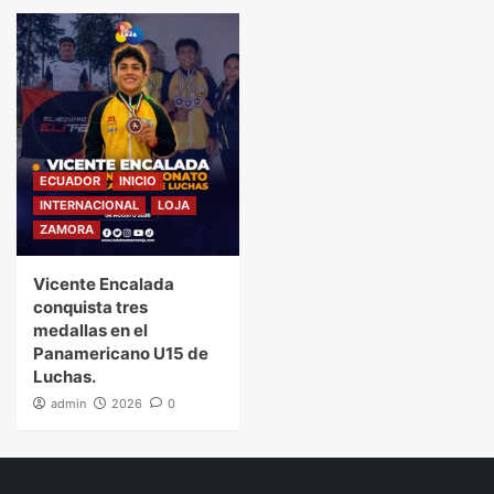
ECUADOR
INICIO
INTERNACIONAL
LOJA
ZAMORA
Vicente Encalada
conquista tres
medallas en el
Panamericano U15 de
Luchas.
admin
2026
0