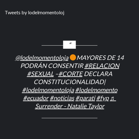
Tweets by lodelmomentoloj
@lodelmomentoloja
MAYORES DE 14
PODRÁN CONSENTIR
#RELACION
#SEXUAL
–
#CORTE
DECLARA
CONSTITUCIONALIDAD|
#lodelmomentoloja
#lodelmomento
#ecuador
#noticias
#parati
#fyp
♬
Surrender - Natalie Taylor