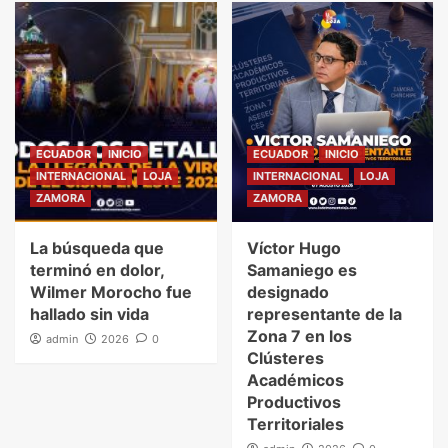
ECUADOR
INICIO
ECUADOR
INICIO
INTERNACIONAL
LOJA
INTERNACIONAL
LOJA
ZAMORA
ZAMORA
La búsqueda que
Víctor Hugo
terminó en dolor,
Samaniego es
Wilmer Morocho fue
designado
hallado sin vida
representante de la
Zona 7 en los
admin
2026
0
Clústeres
Académicos
Productivos
Territoriales