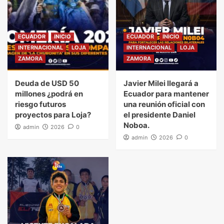
ECUADOR
INICIO
ECUADOR
INICIO
INTERNACIONAL
LOJA
INTERNACIONAL
LOJA
ZAMORA
ZAMORA
Deuda de USD 50
Javier Milei llegará a
millones ¿podrá en
Ecuador para mantener
riesgo futuros
una reunión oficial con
proyectos para Loja?
el presidente Daniel
Noboa.
admin
2026
0
admin
2026
0