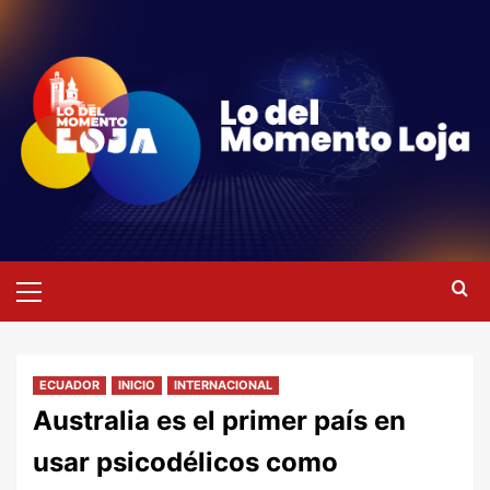
Saltar
al
contenido
Menú
primario
ECUADOR
INICIO
INTERNACIONAL
Australia es el primer país en
usar psicodélicos como