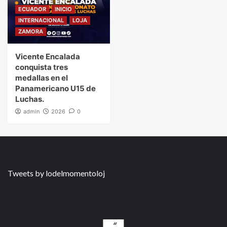
ECUADOR
INICIO
INTERNACIONAL
LOJA
ZAMORA
Vicente Encalada
conquista tres
medallas en el
Panamericano U15 de
Luchas.
admin
2026
0
Tweets by lodelmomentoloj