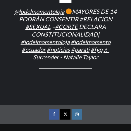
@lodelmomentoloja
MAYORES DE 14
PODRÁN CONSENTIR
#RELACION
#SEXUAL
–
#CORTE
DECLARA
CONSTITUCIONALIDAD|
#lodelmomentoloja
#lodelmomento
#ecuador
#noticias
#parati
#fyp
♬
Surrender - Natalie Taylor
FACEBOOK
TWITTER
INSTAGRAM