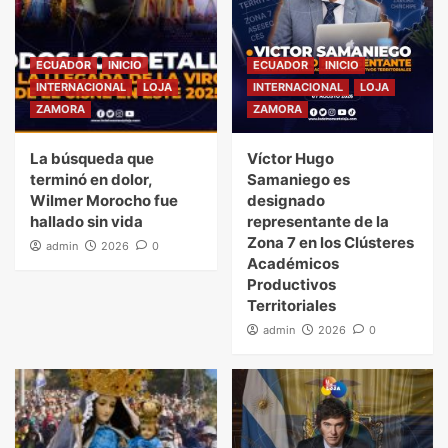
ECUADOR
INICIO
ECUADOR
INICIO
INTERNACIONAL
LOJA
INTERNACIONAL
LOJA
ZAMORA
ZAMORA
La búsqueda que
Víctor Hugo
terminó en dolor,
Samaniego es
Wilmer Morocho fue
designado
hallado sin vida
representante de la
Zona 7 en los Clústeres
admin
2026
0
Académicos
Productivos
Territoriales
admin
2026
0