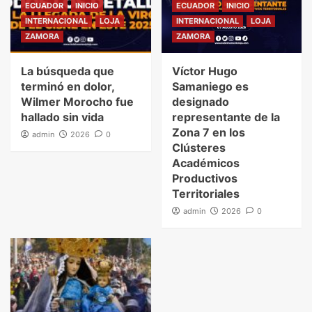
ECUADOR
INICIO
ECUADOR
INICIO
INTERNACIONAL
LOJA
INTERNACIONAL
LOJA
ZAMORA
ZAMORA
La búsqueda que
Víctor Hugo
terminó en dolor,
Samaniego es
Wilmer Morocho fue
designado
hallado sin vida
representante de la
Zona 7 en los
admin
2026
0
Clústeres
Académicos
Productivos
Territoriales
admin
2026
0