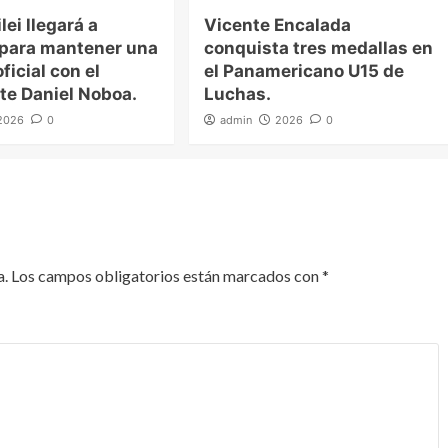
lei llegará a
Vicente Encalada
 para mantener una
conquista tres medallas en
ficial con el
el Panamericano U15 de
te Daniel Noboa.
Luchas.
2026
0
admin
2026
0
a.
Los campos obligatorios están marcados con
*