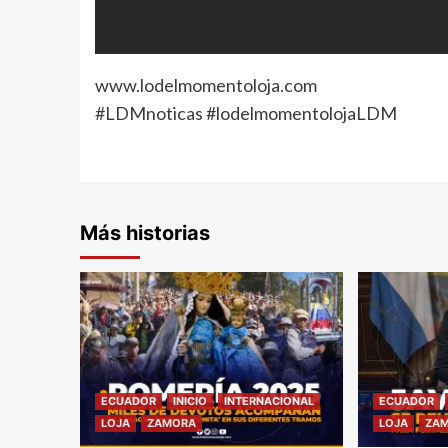
www.lodelmomentoloja.com
#LDMnoticas #lodelmomentolojaLDM
Más historias
ECUADOR
INICIO
INTERNACIONAL
ECUADOR
LOJA
ZAMORA
LOJA
ZA