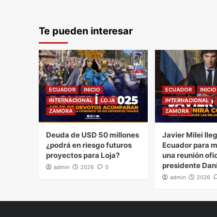
Te pueden interesar
ECUADOR
INICIO
ECUADOR
INICIO
INTERNACIONAL
LOJA
INTERNACIONAL
ZAMORA
ZAMORA
Deuda de USD 50 millones
Javier Milei lle
¿podrá en riesgo futuros
Ecuador para 
proyectos para Loja?
una reunión ofic
presidente Dan
admin
2026
0
admin
2026