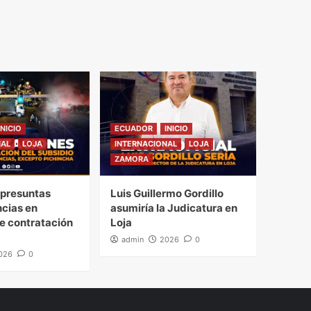
INICIO
ECUADOR
INICIO
NAL
LOJA
INTERNACIONAL
LOJA
ZAMORA
presuntas
Luis Guillermo Gordillo
ncias en
asumiría la Judicatura en
e contratación
Loja
admin
2026
0
026
0