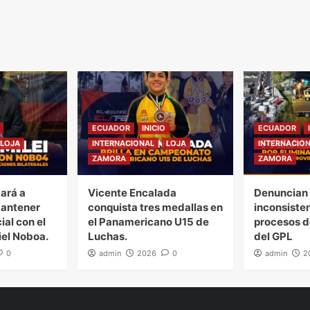
ECUADOR
INICIO
ECUADOR
LOJA
INTERNACIONAL
LOJA
INTERNACIO
ZAMORA
ZAMORA
gará a
Vicente Encalada
Denuncian 
mantener
conquista tres medallas en
inconsiste
ial con el
el Panamericano U15 de
procesos d
iel Noboa.
Luchas.
del GPL
0
admin
2026
0
admin
2