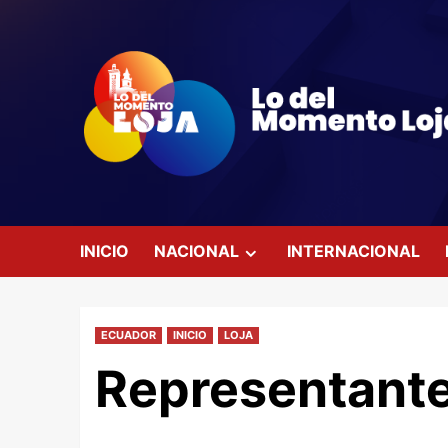
Saltar
al
contenido
INICIO
NACIONAL
INTERNACIONAL
ECUADOR
INICIO
LOJA
Representante