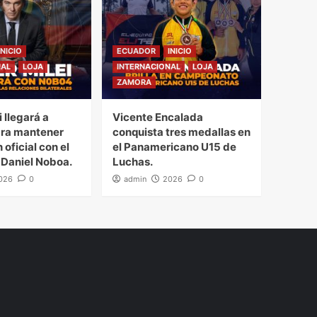
INICIO
ECUADOR
INICIO
NAL
LOJA
INTERNACIONAL
LOJA
ZAMORA
i llegará a
Vicente Encalada
ra mantener
conquista tres medallas en
 oficial con el
el Panamericano U15 de
 Daniel Noboa.
Luchas.
026
0
admin
2026
0