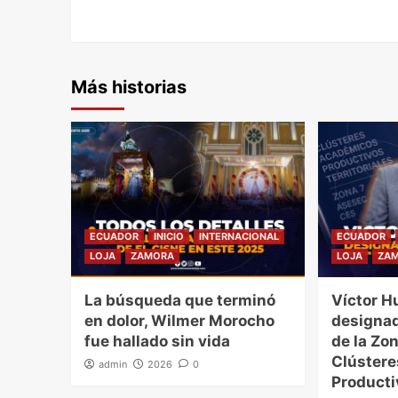
Más historias
ECUADOR
INICIO
INTERNACIONAL
ECUADOR
LOJA
ZAMORA
LOJA
ZA
La búsqueda que terminó
Víctor H
en dolor, Wilmer Morocho
designad
fue hallado sin vida
de la Zon
Clúster
admin
2026
0
Producti