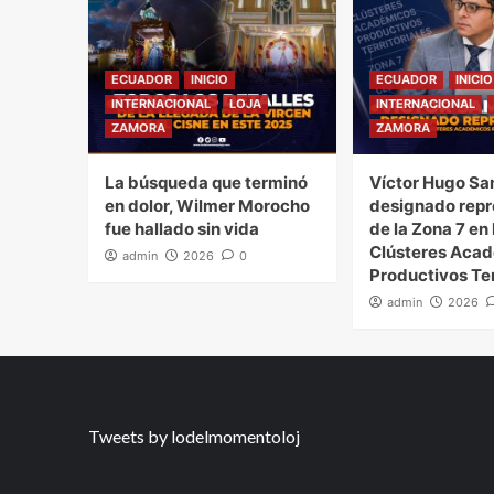
ECUADOR
INICIO
ECUADOR
INICIO
INTERNACIONAL
LOJA
INTERNACIONAL
ZAMORA
ZAMORA
La búsqueda que terminó
Víctor Hugo Sa
en dolor, Wilmer Morocho
designado repr
fue hallado sin vida
de la Zona 7 en 
Clústeres Aca
admin
2026
0
Productivos Ter
admin
2026
Tweets by lodelmomentoloj