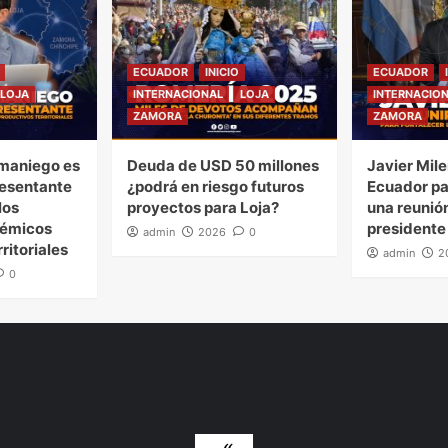
ECUADOR
INICIO
ECUADOR
LOJA
INTERNACIONAL
LOJA
INTERNACIO
ZAMORA
ZAMORA
maniego es
Deuda de USD 50 millones
Javier Mile
esentante
¿podrá en riesgo futuros
Ecuador pa
los
proyectos para Loja?
una reunión
démicos
presidente
admin
2026
0
ritoriales
admin
2
0