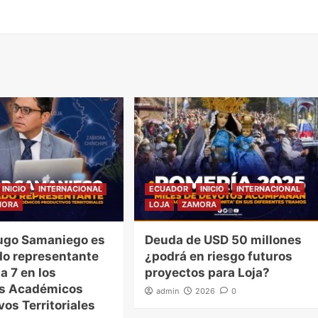
INICIO
INTERNACIONAL
ECUADOR
INICIO
INTERNACIONAL
MORA
LOJA
ZAMORA
ugo Samaniego es
Deuda de USD 50 millones
o representante
¿podrá en riesgo futuros
a 7 en los
proyectos para Loja?
es Académicos
admin
2026
0
vos Territoriales