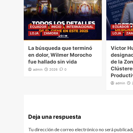
ECUADOR
INICIO
INTERNACIONAL
ECUADOR
LOJA
ZAMORA
LOJA
ZA
La búsqueda que terminó
Víctor H
en dolor, Wilmer Morocho
designad
fue hallado sin vida
de la Zon
Clúster
admin
2026
0
Producti
admin
Deja una respuesta
Tu dirección de correo electrónico no será publicad