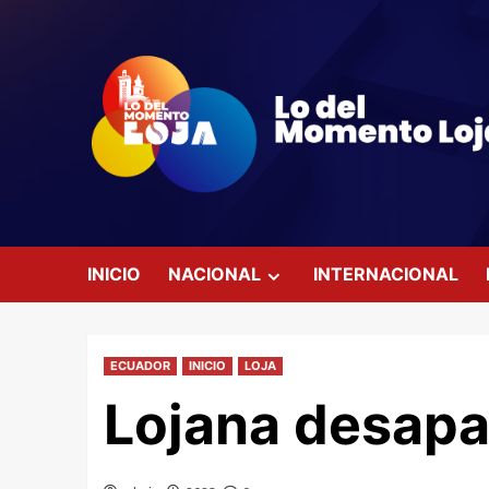
Saltar
al
contenido
INICIO
NACIONAL
INTERNACIONAL
ECUADOR
INICIO
LOJA
Lojana desapa