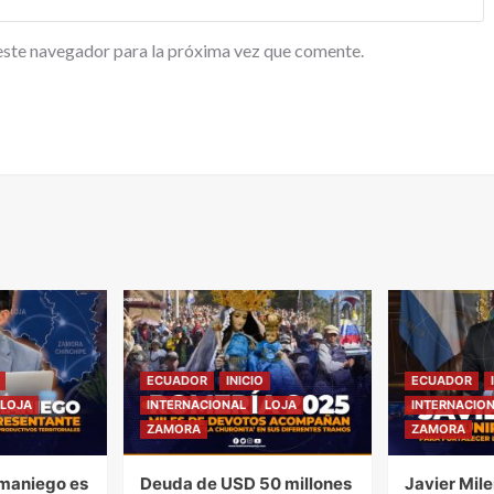
este navegador para la próxima vez que comente.
ECUADOR
INICIO
ECUADOR
LOJA
INTERNACIONAL
LOJA
INTERNACIO
ZAMORA
ZAMORA
maniego es
Deuda de USD 50 millones
Javier Mile