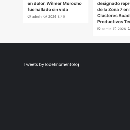
en dolor, Wilmer Morocho
designado repr
fue hallado sin vida
de la Zona 7 en 
Clústeres Aca
admin
2026
0
Productivos Ter
admin
2026
Tweets by lodelmomentoloj