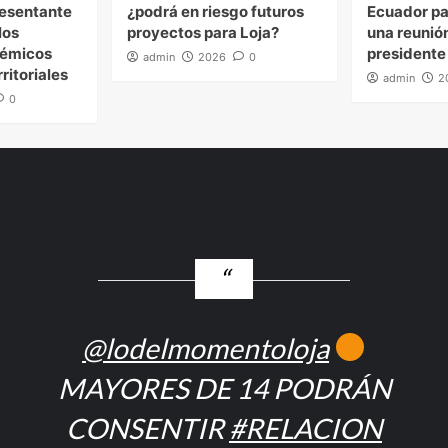
esentante
¿podrá en riesgo futuros
Ecuador pa
los
proyectos para Loja?
una reunión
démicos
presidente
admin
2026
0
ritoriales
admin
2
0
@lodelmomentoloja
MAYORES DE 14 PODRÁN
CONSENTIR
#RELACION