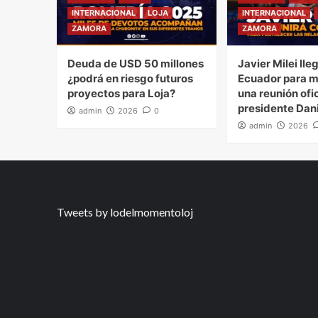
INTERNACIONAL
LOJA
INTERNACIONAL
ZAMORA
ZAMORA
Deuda de USD 50 millones
Javier Milei lle
¿podrá en riesgo futuros
Ecuador para 
proyectos para Loja?
una reunión ofic
presidente Dan
admin
2026
0
admin
2026
Tweets by lodelmomentoloj