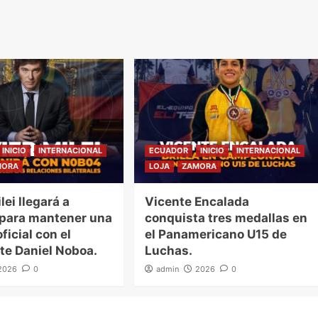
INICIO
INTERNACIONAL
ECUADOR
INICIO
INTERNACIONAL
MORA
LOJA
ZAMORA
lei llegará a
Vicente Encalada
 para mantener una
conquista tres medallas en
ficial con el
el Panamericano U15 de
te Daniel Noboa.
Luchas.
2026
0
admin
2026
0