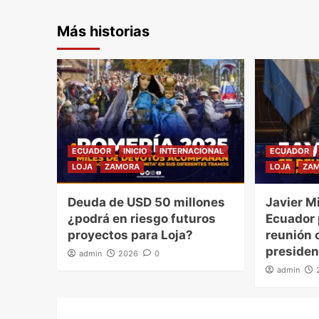
Más historias
ECUADOR
INICIO
INTERNACIONAL
ECUADOR
LOJA
ZAMORA
LOJA
ZA
Deuda de USD 50 millones
Javier Mi
¿podrá en riesgo futuros
Ecuador
proyectos para Loja?
reunión o
presiden
admin
2026
0
admin