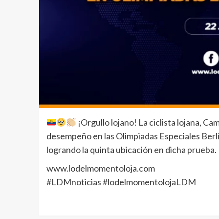
¡Orgullo lojano! La ciclista lojana, C
desempeño en las Olimpiadas Especiales Berlín
logrando la quinta ubicación en dicha prueba.
www.lodelmomentoloja.com
#LDMnoticias #lodelmomentolojaLDM