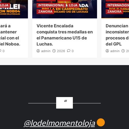
LOJA
INTERNACIONAL
LOJA
INTERNACIO
ZAMORA
ZAMORA
gará a
Vicente Encalada
Denuncian 
mantener
conquista tres medallas en
inconsiste
ial con el
el Panamericano U15 de
procesos d
iel Noboa.
Luchas.
del GPL
0
admin
2026
0
admin
2
@lodelmomentoloja