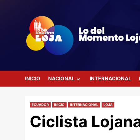
Saltar
al
contenido
INICIO
NACIONAL
INTERNACIONAL
ECUADOR
INICIO
INTERNACIONAL
LOJA
Ciclista Lojan