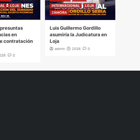
NAL
LOJA
INTERNACIONAL
LOJA
ZAMORA
presuntas
Luis Guillermo Gordillo
ncias en
asumiría la Judicatura en
e contratación
Loja
admin
2026
0
026
0