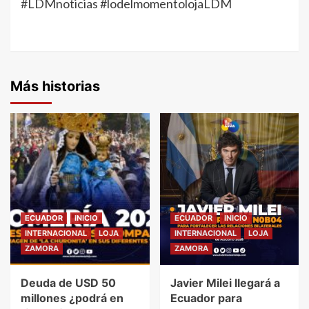
#LDMnoticias #lodelmomentolojaLDM
Más historias
ECUADOR
INICIO
ECUADOR
INICIO
INTERNACIONAL
LOJA
INTERNACIONAL
LOJA
ZAMORA
ZAMORA
Deuda de USD 50
Javier Milei llegará a
millones ¿podrá en
Ecuador para