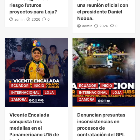
riesgo futuros
una reunión oficial con
proyectos para Loja?
el presidente Daniel
Noboa.
admin
2026
0
admin
2026
0
ECUADOR
INICIO
ECUADOR
INICIO
INTERNACIONAL
LOJA
INTERNACIONAL
LOJA
ZAMORA
ZAMORA
Vicente Encalada
Denuncian presuntas
conquista tres
inconsistencias en
medallas en el
procesos de
Panamericano U15 de
contratación del GPL