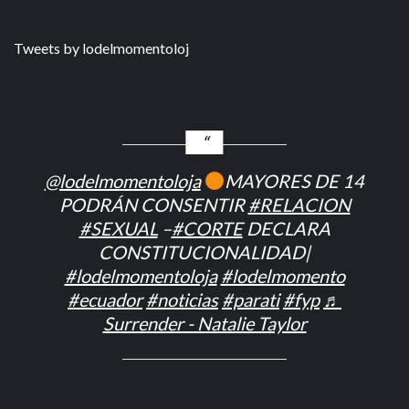
Tweets by lodelmomentoloj
@lodelmomentoloja
MAYORES DE 14
PODRÁN CONSENTIR
#RELACION
#SEXUAL
–
#CORTE
DECLARA
CONSTITUCIONALIDAD|
#lodelmomentoloja
#lodelmomento
#ecuador
#noticias
#parati
#fyp
♬
Surrender - Natalie Taylor