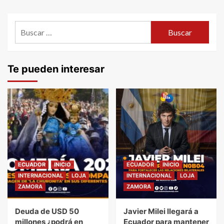
Buscar:
Te pueden interesar
ECUADOR
INICIO
ECUADOR
INICIO
INTERNACIONAL
LOJA
INTERNACIONAL
LOJA
ZAMORA
ZAMORA
Deuda de USD 50
Javier Milei llegará a
millones ¿podrá en
Ecuador para mantener