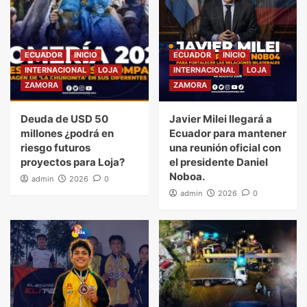
ECUADOR
INICIO
ECUADOR
INICIO
INTERNACIONAL
LOJA
INTERNACIONAL
LOJA
ZAMORA
ZAMORA
Deuda de USD 50
Javier Milei llegará a
millones ¿podrá en
Ecuador para mantener
riesgo futuros
una reunión oficial con
proyectos para Loja?
el presidente Daniel
Noboa.
admin
2026
0
admin
2026
0