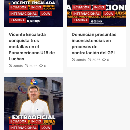
ECUADOR
INICIO
ECUADOR
INICIO
INTERNACIONAL
LOJA
INTERNACIONAL
LOJA
ZAMORA
ZAMORA
Vicente Encalada
Denuncian presuntas
conquista tres
inconsistencias en
medallas en el
procesos de
Panamericano U15 de
contratación del GPL
Luchas.
admin
2026
0
admin
2026
0
ECUADOR
INICIO
INTERNACIONAL
LOJA