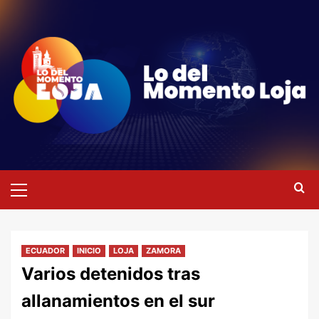
Saltar
al
contenido
Menú
primario
ECUADOR
INICIO
LOJA
ZAMORA
Varios detenidos tras
allanamientos en el sur