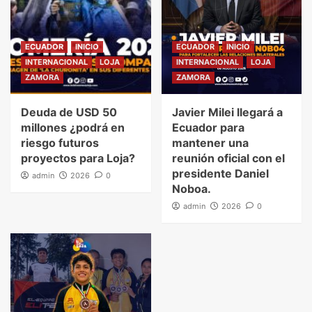
ECUADOR
INICIO
ECUADOR
INICIO
INTERNACIONAL
LOJA
INTERNACIONAL
LOJA
ZAMORA
ZAMORA
Deuda de USD 50
Javier Milei llegará a
millones ¿podrá en
Ecuador para
riesgo futuros
mantener una
proyectos para Loja?
reunión oficial con el
presidente Daniel
admin
2026
0
Noboa.
admin
2026
0