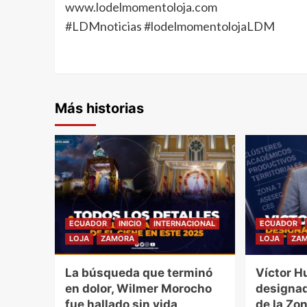
www.lodelmomentoloja.com
#LDMnoticias #lodelmomentolojaLDM
Más historias
ECUADOR
INICIO
INTERNACIONAL
ECUADOR
LOJA
ZAMORA
LOJA
ZA
La búsqueda que terminó
Víctor H
en dolor, Wilmer Morocho
designad
fue hallado sin vida
de la Zon