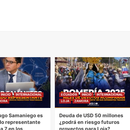
INICIO
INTERNACIONAL
ECUADOR
INICIO
INTERNACIONAL
MORA
LOJA
ZAMORA
ugo Samaniego es
Deuda de USD 50 millones
o representante
¿podrá en riesgo futuros
a 7 en los
proyectos para Loja?