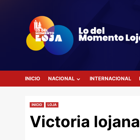
Saltar
al
contenido
INICIO
NACIONAL
INTERNACIONAL
INICIO
LOJA
Victoria lojan