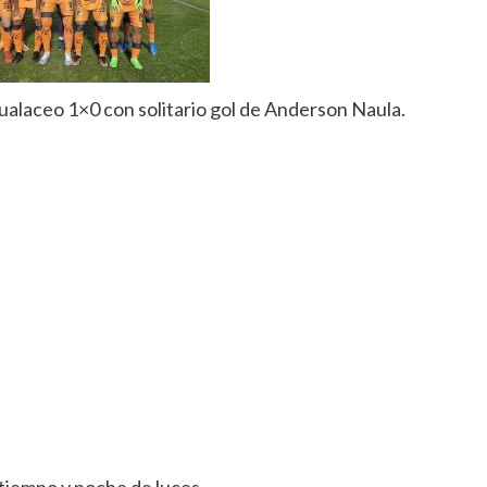
ualaceo 1×0 con solitario gol de Anderson Naula.
iempo y noche de luces.