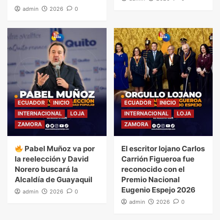
admin
2026
0
ECUADOR
INICIO
ECUADOR
INICIO
INTERNACIONAL
LOJA
INTERNACIONAL
LOJA
ZAMORA
ZAMORA
Pabel Muñoz va por
El escritor lojano Carlos
la reelección y David
Carrión Figueroa fue
Norero buscará la
reconocido con el
Alcaldía de Guayaquil
Premio Nacional
Eugenio Espejo 2026
admin
2026
0
admin
2026
0