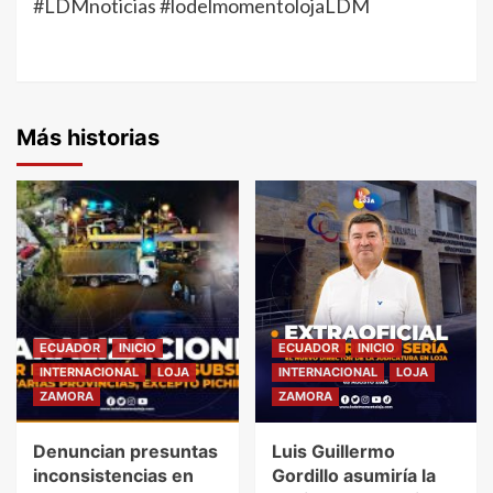
#LDMnoticias #lodelmomentolojaLDM
Más historias
ECUADOR
INICIO
ECUADOR
INICIO
INTERNACIONAL
LOJA
INTERNACIONAL
LOJA
ZAMORA
ZAMORA
Denuncian presuntas
Luis Guillermo
inconsistencias en
Gordillo asumiría la