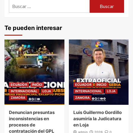
Buscar:
Te pueden interesar
ECUADOR
INICIO
ECUADOR
INICIO
INTERNACIONAL
LOJA
INTERNACIONAL
LOJA
ZAMORA
ZAMORA
Denuncian presuntas
Luis Guillermo Gordillo
inconsistencias en
asumiría la Judicatura
procesos de
en Loja
contratación del GPL
admin
2026
0