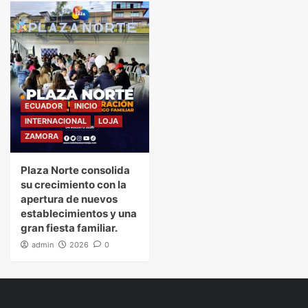
ECUADOR
INICIO
INTERNACIONAL
LOJA
ZAMORA
Plaza Norte consolida
su crecimiento con la
apertura de nuevos
establecimientos y una
gran fiesta familiar.
admin
2026
0