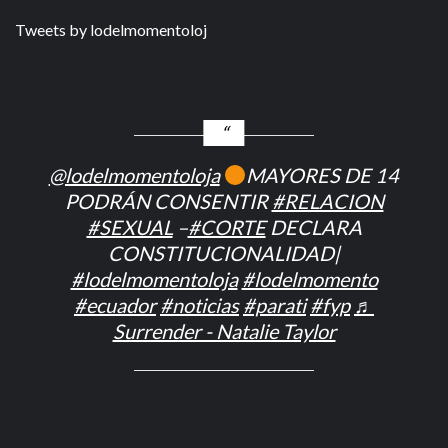
Tweets by lodelmomentoloj
@lodelmomentoloja
MAYORES DE 14
PODRÁN CONSENTIR
#RELACION
#SEXUAL
–
#CORTE
DECLARA
CONSTITUCIONALIDAD|
#lodelmomentoloja
#lodelmomento
#ecuador
#noticias
#parati
#fyp
♬
Surrender - Natalie Taylor