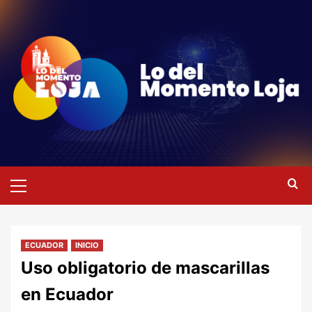
Saltar
al
contenido
Menú
primario
ECUADOR
INICIO
Uso obligatorio de mascarillas
en Ecuador