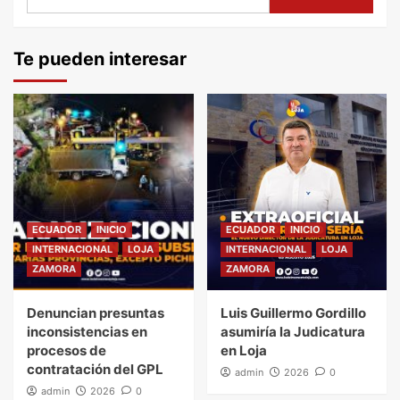
Te pueden interesar
ECUADOR
INICIO
ECUADOR
INICIO
INTERNACIONAL
LOJA
INTERNACIONAL
LOJA
ZAMORA
ZAMORA
Denuncian presuntas
Luis Guillermo Gordillo
inconsistencias en
asumiría la Judicatura
procesos de
en Loja
contratación del GPL
admin
2026
0
admin
2026
0