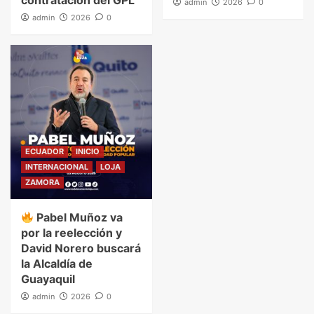
contratación del GPL
admin
2026
0
admin
2026
0
ECUADOR
INICIO
INTERNACIONAL
LOJA
ZAMORA
Pabel Muñoz va
por la reelección y
David Norero buscará
la Alcaldía de
Guayaquil
admin
2026
0