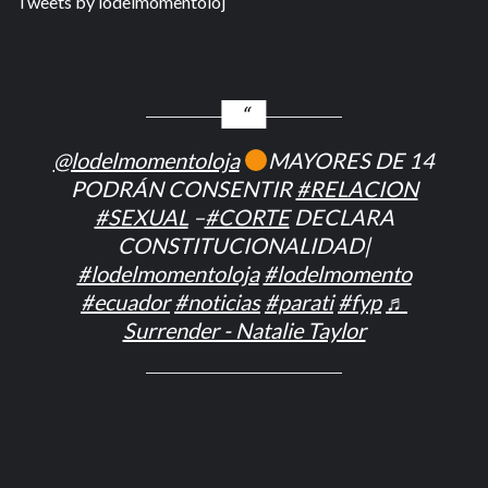
Tweets by lodelmomentoloj
@lodelmomentoloja
MAYORES DE 14
PODRÁN CONSENTIR
#RELACION
#SEXUAL
–
#CORTE
DECLARA
CONSTITUCIONALIDAD|
#lodelmomentoloja
#lodelmomento
#ecuador
#noticias
#parati
#fyp
♬
Surrender - Natalie Taylor