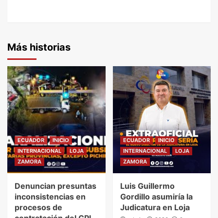
Más historias
ECUADOR
INICIO
ECUADOR
INICIO
INTERNACIONAL
LOJA
INTERNACIONAL
LOJA
ZAMORA
ZAMORA
Denuncian presuntas
Luis Guillermo
inconsistencias en
Gordillo asumiría la
procesos de
Judicatura en Loja