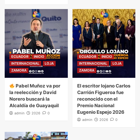
ECUADOR
INICIO
ECUADOR
INICIO
INTERNACIONAL
LOJA
INTERNACIONAL
LOJA
ZAMORA
ZAMORA
Pabel Muñoz va por
El escritor lojano Carlos
la reelección y David
Carrión Figueroa fue
Norero buscará la
reconocido con el
Alcaldía de Guayaquil
Premio Nacional
Eugenio Espejo 2026
admin
2026
0
admin
2026
0