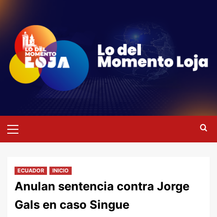
Saltar
al
contenido
Menú
primario
ECUADOR
INICIO
Anulan sentencia contra Jorge
Gals en caso Singue