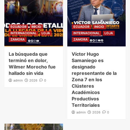
ECUADOR
INICIO
ECUADOR
INICIO
INTERNACIONAL
LOJA
INTERNACIONAL
LOJA
ZAMORA
ZAMORA
La búsqueda que
Víctor Hugo
terminó en dolor,
Samaniego es
Wilmer Morocho fue
designado
hallado sin vida
representante de la
Zona 7 en los
admin
2026
0
Clústeres
Académicos
Productivos
Territoriales
admin
2026
0