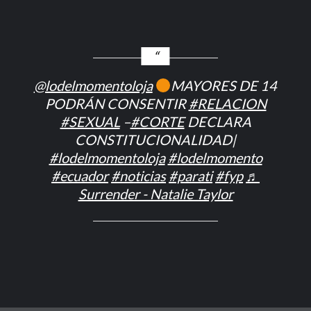
@lodelmomentoloja
MAYORES DE 14
PODRÁN CONSENTIR
#RELACION
#SEXUAL
–
#CORTE
DECLARA
CONSTITUCIONALIDAD|
#lodelmomentoloja
#lodelmomento
#ecuador
#noticias
#parati
#fyp
♬
Surrender - Natalie Taylor