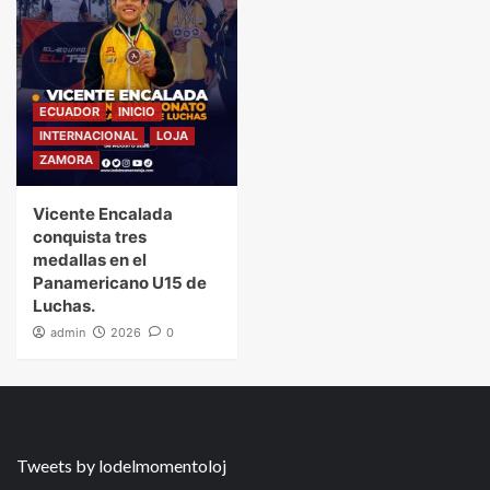
ECUADOR
INICIO
INTERNACIONAL
LOJA
ZAMORA
Vicente Encalada
conquista tres
medallas en el
Panamericano U15 de
Luchas.
admin
2026
0
Tweets by lodelmomentoloj