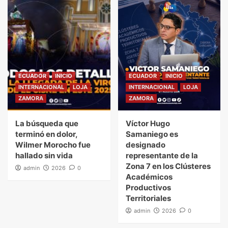
ECUADOR
INICIO
ECUADOR
INICIO
INTERNACIONAL
LOJA
INTERNACIONAL
LOJA
ZAMORA
ZAMORA
La búsqueda que
Víctor Hugo
terminó en dolor,
Samaniego es
Wilmer Morocho fue
designado
hallado sin vida
representante de la
Zona 7 en los Clústeres
admin
2026
0
Académicos
Productivos
Territoriales
admin
2026
0