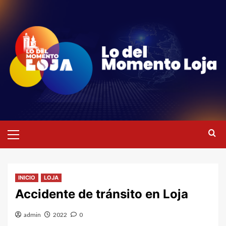
Saltar
al
contenido
Menú
primario
INICIO
LOJA
Accidente de tránsito en Loja
admin
2022
0