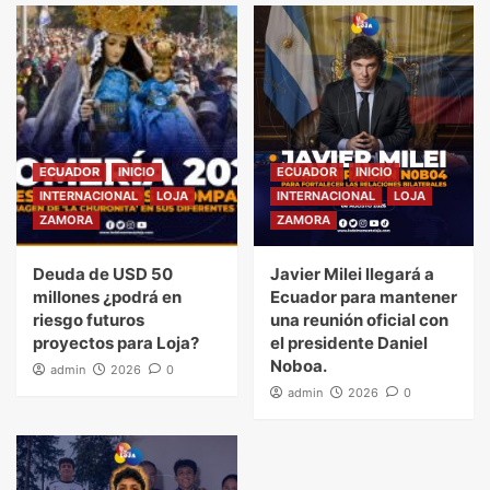
ECUADOR
INICIO
ECUADOR
INICIO
INTERNACIONAL
LOJA
INTERNACIONAL
LOJA
ZAMORA
ZAMORA
Deuda de USD 50
Javier Milei llegará a
millones ¿podrá en
Ecuador para mantener
riesgo futuros
una reunión oficial con
proyectos para Loja?
el presidente Daniel
Noboa.
admin
2026
0
admin
2026
0