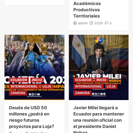
Académicos
Productivos
Territoriales
admin
2026
0
ECUADOR
INICIO
ECUADOR
INICIO
INTERNACIONAL
LOJA
INTERNACIONAL
LOJA
ZAMORA
ZAMORA
Deuda de USD 50
Javier Milei llegará a
millones ¿podrá en
Ecuador para mantener
riesgo futuros
una reunión oficial con
proyectos para Loja?
el presidente Daniel
Noboa.