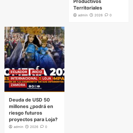
Productivos
Territoriales
admin
2026
0
ECUADOR
INICIO
INTERNACIONAL
LOJA
ZAMORA
Deuda de USD 50
millones ¿podrá en
riesgo futuros
proyectos para Loja?
admin
2026
0