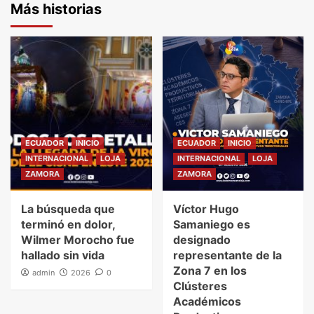
Más historias
ECUADOR
INICIO
ECUADOR
INICIO
INTERNACIONAL
LOJA
INTERNACIONAL
LOJA
ZAMORA
ZAMORA
La búsqueda que
Víctor Hugo
terminó en dolor,
Samaniego es
Wilmer Morocho fue
designado
hallado sin vida
representante de la
Zona 7 en los
admin
2026
0
Clústeres
Académicos