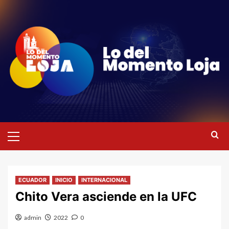
Saltar
al
contenido
Menú
primario
ECUADOR
INICIO
INTERNACIONAL
Chito Vera asciende en la UFC
admin
2022
0