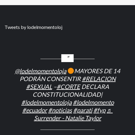
Tweets by lodelmomentoloj
@lodelmomentoloja
MAYORES DE 14
PODRÁN CONSENTIR
#RELACION
#SEXUAL
–
#CORTE
DECLARA
CONSTITUCIONALIDAD|
#lodelmomentoloja
#lodelmomento
#ecuador
#noticias
#parati
#fyp
♬
Surrender - Natalie Taylor