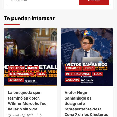
Te pueden interesar
ECUADOR
INICIO
ECUADOR
INICIO
INTERNACIONAL
LOJA
INTERNACIONAL
LOJA
ZAMORA
ZAMORA
La búsqueda que
Víctor Hugo
terminó en dolor,
Samaniego es
Wilmer Morocho fue
designado
hallado sin vida
representante de la
Zona 7 en los Clústeres
admin
2026
0