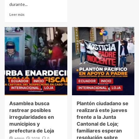
durante...
Leer más
ECUADOR
INICIO
ECUADOR
INICIO
INTERNACIONAL
LOJA
INTERNACIONAL
LOJA
Asamblea busca
Plantón ciudadano se
rastrear posibles
realizará este jueves
irregularidades en
frente a la Junta
municipios y
Cantonal de Loja;
prefectura de Loja
familiares esperan
resolución sobre
admin
2026
0