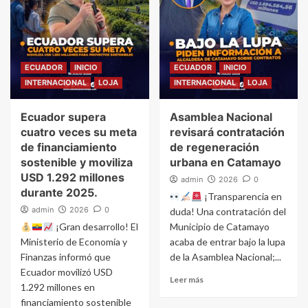
ECUADOR
INICIO
ECUADOR
INICIO
INTERNACIONAL
LOJA
INTERNACIONAL
LOJA
Ecuador supera
Asamblea Nacional
cuatro veces su meta
revisará contratación
de financiamiento
de regeneración
sostenible y moviliza
urbana en Catamayo
USD 1.292 millones
admin
2026
0
durante 2025.
¡Transparencia en
admin
2026
0
duda! Una contratación del
¡Gran desarrollo! El
Municipio de Catamayo
Ministerio de Economía y
acaba de entrar bajo la lupa
Finanzas informó que
de la Asamblea Nacional;...
Ecuador movilizó USD
Leer más
1.292 millones en
financiamiento sostenible