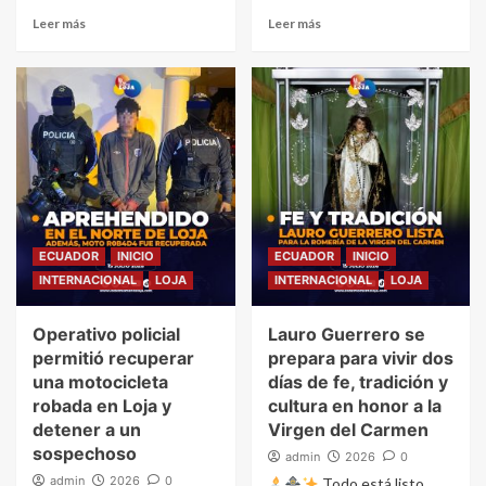
Leer más
Leer más
ECUADOR
INICIO
ECUADOR
INICIO
INTERNACIONAL
LOJA
INTERNACIONAL
LOJA
Operativo policial
Lauro Guerrero se
permitió recuperar
prepara para vivir dos
una motocicleta
días de fe, tradición y
robada en Loja y
cultura en honor a la
detener a un
Virgen del Carmen
sospechoso
admin
2026
0
admin
2026
0
Todo está listo