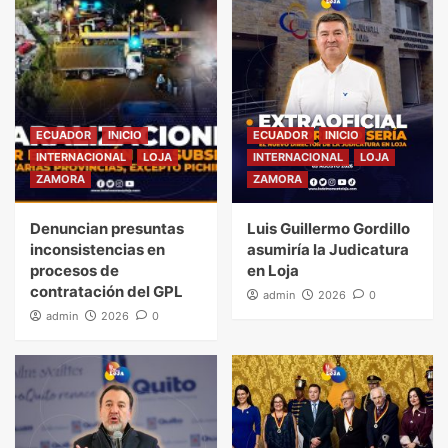
ECUADOR
INICIO
ECUADOR
INICIO
INTERNACIONAL
LOJA
INTERNACIONAL
LOJA
ZAMORA
ZAMORA
Denuncian presuntas
Luis Guillermo Gordillo
inconsistencias en
asumiría la Judicatura
procesos de
en Loja
contratación del GPL
admin
2026
0
admin
2026
0