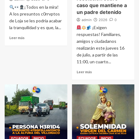
caso que mantiene a
¡Todos en la mira!
un padre detenido
A los presuntos c0rrvptos
admin
2026
0
de Loja se les podría acabar
la tranquilidad y es que, la...
¡Exigen
respuestas! Familiares,
Leer más
amigos y ciudadanos
realizarán este jueves 16
de julio, a partir de las
11:00, un cuarto...
Leer más
ECUADOR
INICIO
ECUADOR
INICIO