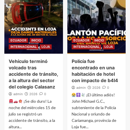
ECUADOR
INICIO
ECUADOR
INICIO
INTERNACIONAL
LOJA
INTERNACIONAL
LOJA
Vehículo terminó
Policía fue
volcado tras
encontrado en una
accidente de tránsito,
habitación de hotel
a la altura del sector
con impacto de b4l4
del colegio Calasanz
admin
2026
0
admin
2026
0
¡El último adiós!
¡Se dio duro! La
John Michael G.C.,
noche del miércoles 15 de
subteniente de la Policía
julio se registró un
Nacional y oriundo de
accidente de tránsito, a la
Cariamanga, provincia de
altura...
Loja fue...