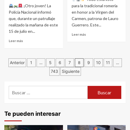
¡Otro joven! La
para la tradicional romería
Policía Nacional informó
en honor a la Virgen del
que, durante un patrullaje
Carmen, patrona de Lauro
realizado la mañana de este
Guerrero. Este...
15 de julio en...
Leer más
Leer más
Navegación
Anterior
1
…
5
6
7
8
9
10
11
…
743
Siguiente
de
entradas
Buscar:
Te pueden interesar