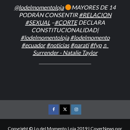
@lodelmomentoloja
MAYORES DE 14
PODRÁN CONSENTIR
#RELACION
#SEXUAL
–
#CORTE
DECLARA
CONSTITUCIONALIDAD|
#lodelmomentoloja
#lodelmomento
#ecuador
#noticias
#parati
#fyp
♬
Surrender - Natalie Taylor
FACEBOOK
TWITTER
INSTAGRAM
Copyright © Lo del Momento Loja 2019
|
CoverNews
por