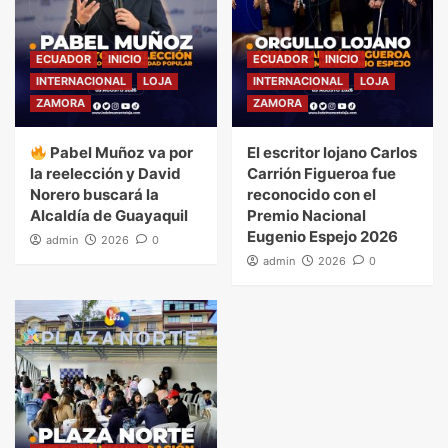
ECUADOR
INICIO
ECUADOR
INICIO
INTERNACIONAL
LOJA
INTERNACIONAL
LOJA
ZAMORA
ZAMORA
Pabel Muñoz va por
El escritor lojano Carlos
la reelección y David
Carrión Figueroa fue
Norero buscará la
reconocido con el
Alcaldía de Guayaquil
Premio Nacional
Eugenio Espejo 2026
admin
2026
0
admin
2026
0