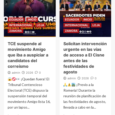
ECUADOR
INICIO
ECUADOR
INICIO
INTERNACIONAL
LOJA
INTERNACIONAL
LOJA
ZAMORA
ZAMORA
TCE suspende al
Solicitan intervención
movimiento Amigo
urgente en las vías
que iba a auspiciar a
de acceso a El Cisne
candidatos del
antes de las
correísmo
festividades de
agosto
admin
2026
0
admin
2026
0
¡Quedan fuera! El
Tribunal Contencioso
¡Previo a la
Electoral (TCE) dispuso la
Romería! Durante la
suspensión temporal del
reunión de planificación de
movimiento Amigo lista 16,
las festividades de agosto,
por un lapso...
llevada a cabo en la...