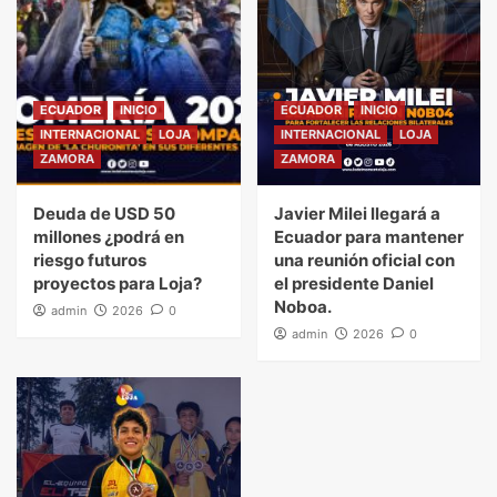
ECUADOR
INICIO
ECUADOR
INICIO
INTERNACIONAL
LOJA
INTERNACIONAL
LOJA
ZAMORA
ZAMORA
Deuda de USD 50
Javier Milei llegará a
millones ¿podrá en
Ecuador para mantener
riesgo futuros
una reunión oficial con
proyectos para Loja?
el presidente Daniel
Noboa.
admin
2026
0
admin
2026
0