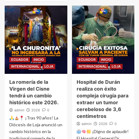
ECUADOR
INICIO
ECUADOR
INICIO
INTERNACIONAL
LOJA
INTERNACIONAL
LOJA
La romería de la
Hospital de Durán
Virgen del Cisne
realiza con éxito
tendrá un cambio
compleja cirugía para
histórico este 2026.
extraer un tumor
cerebeloso de 3,6
admin
2026
0
centímetros
¡Tras 90 años! La
admin
2026
0
Diócesis de Loja anunció un
cambio histórico en la
¡Digno de aplaudir!
tradicional romería de la
El Hospital General Dr.