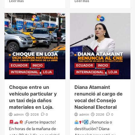
Leer más
Leer más
ECUADOR
INICIO
ECUADOR
INICIO
INTERNACIONAL
LOJA
INTERNACIONAL
LOJA
Choque entre un
Diana Atamaint
vehículo particular y
renunció al cargo de
un taxi deja daños
vocal del Consejo
materiales en Loja.
Nacional Electoral
admin
2026
0
admin
2026
0
¡Fuerte impacto!
¿Renuncia o
En horas de la mañana de
destitución? Diana