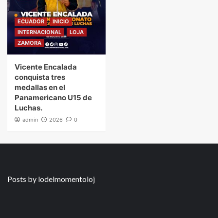
ECUADOR
INICIO
INTERNACIONAL
LOJA
ZAMORA
Vicente Encalada
conquista tres
medallas en el
Panamericano U15 de
Luchas.
admin
2026
0
Posts by lodelmomentoloj