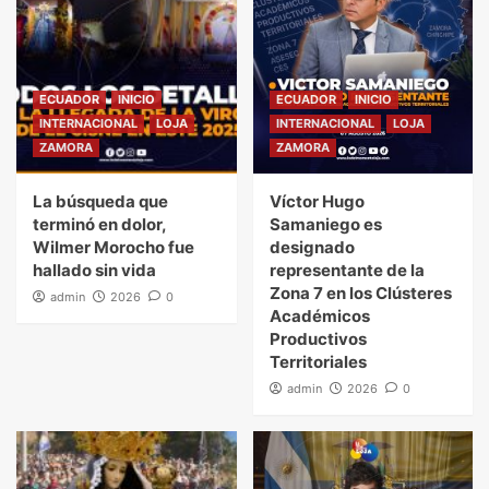
ECUADOR
INICIO
ECUADOR
INICIO
INTERNACIONAL
LOJA
INTERNACIONAL
LOJA
ZAMORA
ZAMORA
La búsqueda que
Víctor Hugo
terminó en dolor,
Samaniego es
Wilmer Morocho fue
designado
hallado sin vida
representante de la
Zona 7 en los Clústeres
admin
2026
0
Académicos
Productivos
Territoriales
admin
2026
0