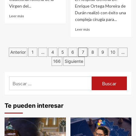
Virgen del...
Enrique Ortega Moreira de
Durán realizó con éxito una
Leer más
compleja cirugía para...
Leer más
Navegación
Anterior
1
…
4
5
6
7
8
9
10
…
166
Siguiente
de
entradas
Buscar:
Te pueden interesar