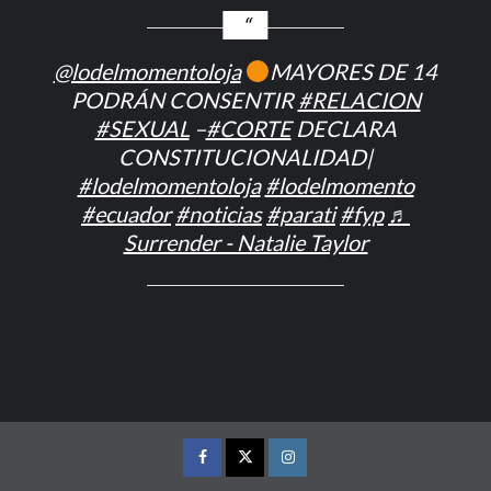
@lodelmomentoloja
MAYORES DE 14
PODRÁN CONSENTIR
#RELACION
#SEXUAL
–
#CORTE
DECLARA
CONSTITUCIONALIDAD|
#lodelmomentoloja
#lodelmomento
#ecuador
#noticias
#parati
#fyp
♬
Surrender - Natalie Taylor
FACEBOOK
TWITTER
INSTAGRAM