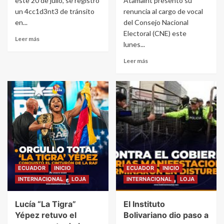
este 20 de julio, se registró
Atamaint presentó su
un 4cc1d3nt3 de tránsito
renuncia al cargo de vocal
en...
del Consejo Nacional
Electoral (CNE) este
Leer más
lunes...
Leer más
ECUADOR
INICIO
ECUADOR
INICIO
INTERNACIONAL
LOJA
INTERNACIONAL
LOJA
Lucía “La Tigra”
El Instituto
Yépez retuvo el
Bolivariano dio paso a