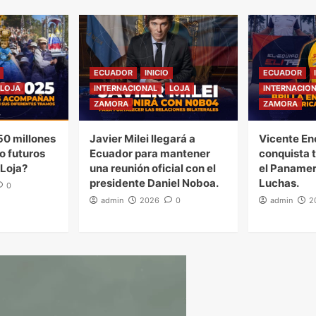
ECUADOR
INICIO
ECUADOR
LOJA
INTERNACIONAL
LOJA
INTERNACIO
ZAMORA
ZAMORA
0 millones
Javier Milei llegará a
Vicente En
o futuros
Ecuador para mantener
conquista 
 Loja?
una reunión oficial con el
el Panamer
presidente Daniel Noboa.
Luchas.
0
admin
2026
0
admin
2
ctor