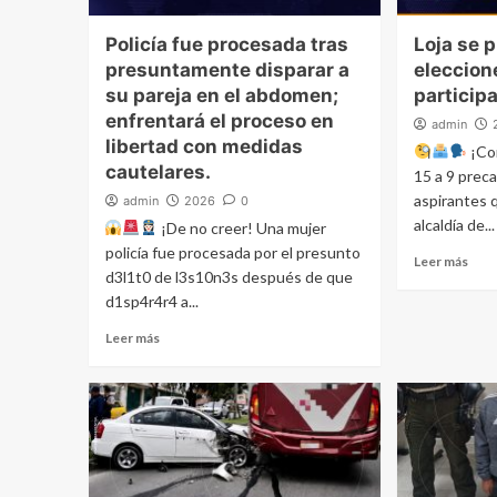
Policía fue procesada tras
Loja se 
presuntamente disparar a
eleccio
su pareja en el abdomen;
particip
enfrentará el proceso en
admin
libertad con medidas
¡Co
cautelares.
15 a 9 prec
aspirantes q
admin
2026
0
alcaldía de...
¡De no creer! Una mujer
policía fue procesada por el presunto
Leer más
d3l1t0 de l3s10n3s después de que
d1sp4r4r4 a...
Leer más