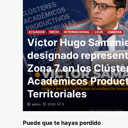
ECUADOR
INICIO
INTERNACIONAL
LOJA
ZAMORA
Víctor Hugo Samani
designado represent
Zona 7 en los Clúste
 de
Académicos Product
Territoriales
admin
2026
0
Puede que te hayas perdido