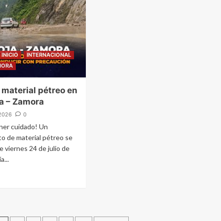
INICIO
INTERNACIONAL
MORA
 material pétreo en
ja – Zamora
2026
0
ner cuidado! Un
to de material pétreo se
e viernes 24 de julio de
a...