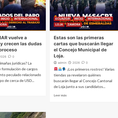
INICIO
INTERNACIONAL
ECUADOR
INICIO
INTERNACIONAL
MORA
LOJA
ZAMORA
MAR vuelve a
Estas son las primeras
 y crecen las dudas
cartas que buscarán llegar
 proceso
el Concejo Municipal de
Loja.
2026
0
imañas jurídicas? La
admin
2026
0
e formulación de cargos
¡Los primeros rostros! Varias
unto peculado relacionado
tiendas ya revelaron quiénes
ipo de cerca de USD...
buscarán llegar al Concejo Cantonal
de Loja junto a sus candidatos...
Leer más