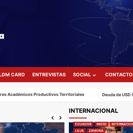
LDM CARD
ENTREVISTAS
SOCIAL
CONTACTO
oductivos Territoriales
Deuda de USD 50 millones ¿podrá
INTERNACIONAL
ECUADOR
INICIO
INTERNACIO
LOJA
ZAMORA