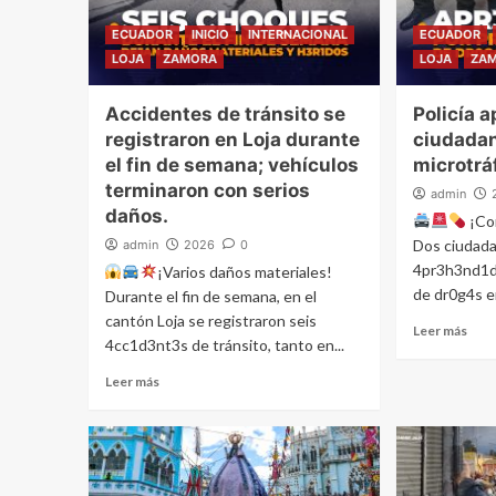
ECUADOR
INICIO
INTERNACIONAL
ECUADOR
LOJA
ZAMORA
LOJA
ZA
Accidentes de tránsito se
Policía 
registraron en Loja durante
ciudadan
el fin de semana; vehículos
microtráf
terminaron con serios
admin
daños.
¡Con
Dos ciudad
admin
2026
0
4pr3h3nd1d
¡Varios daños materiales!
de dr0g4s en
Durante el fin de semana, en el
cantón Loja se registraron seis
Leer más
4cc1d3nt3s de tránsito, tanto en...
Leer más