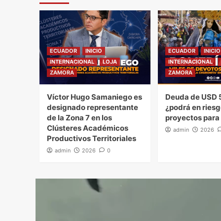
ECUADOR
INICIO
ECUADOR
INICIO
INTERNACIONAL
LOJA
INTERNACIONAL
ZAMORA
ZAMORA
Víctor Hugo Samaniego es
Deuda de USD 5
designado representante
¿podrá en riesg
de la Zona 7 en los
proyectos para
Clústeres Académicos
admin
2026
Productivos Territoriales
admin
2026
0
Reprodu
de
vídeo