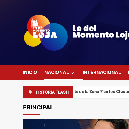
Saltar
al
contenido
INICIO
NACIONAL
INTERNACIONAL
gnado representante de la Zona 7 en los Clústeres Académicos Pr
HISTORIA FLASH
PRINCIPAL