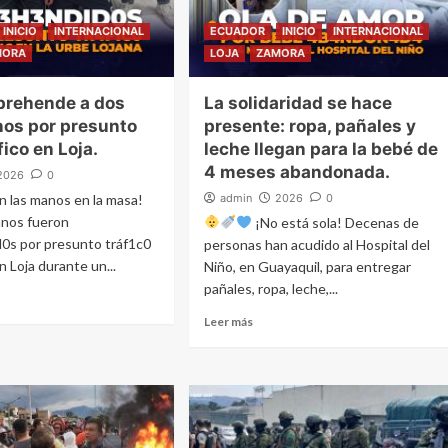
INICIO
INTERNACIONAL
ECUADOR
INICIO
INTERNACIONAL
MORA
LOJA
ZAMORA
aprehende a dos
La solidaridad se hace
os por presunto
presente: ropa, pañales y
ico en Loja.
leche llegan para la bebé de
4 meses abandonada.
2026
0
 las manos en la masa!
admin
2026
0
anos fueron
¡No está sola! Decenas de
0s por presunto tráf1c0
personas han acudido al Hospital del
 Loja durante un...
Niño, en Guayaquil, para entregar
pañales, ropa, leche,...
Leer más