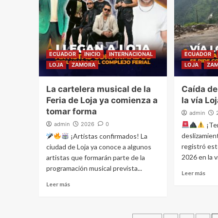
ECUADOR
INICIO
INTERNACIONAL
ECUADOR
LOJA
ZAMORA
LOJA
ZA
La cartelera musical de la
Caída de
Feria de Loja ya comienza a
la vía Lo
tomar forma
admin
admin
2026
0
¡Te
deslizamien
¡Artistas confirmados! La
registró est
ciudad de Loja ya conoce a algunos
2026 en la ví
artistas que formarán parte de la
programación musical prevista...
Leer más
Leer más