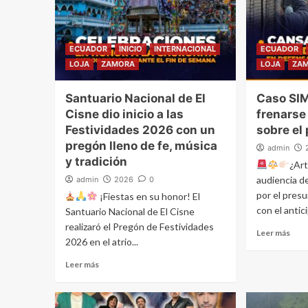
ECUADOR
INICIO
INTERNACIONAL
ECUADOR
LOJA
ZAMORA
LOJA
ZA
Santuario Nacional de El
Caso SI
Cisne dio inicio a las
frenarse
Festividades 2026 con un
sobre el
pregón lleno de fe, música
admin
y tradición
¿Art
audiencia d
admin
2026
0
por el pres
¡Fiestas en su honor! El
con el antic
Santuario Nacional de El Cisne
realizaró el Pregón de Festividades
Leer más
2026 en el atrio...
Leer más