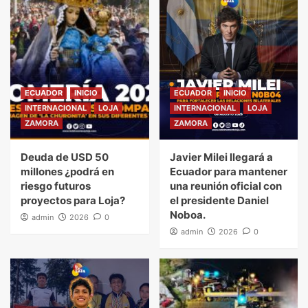
ECUADOR
INICIO
ECUADOR
INICIO
INTERNACIONAL
LOJA
INTERNACIONAL
LOJA
ZAMORA
ZAMORA
Deuda de USD 50
Javier Milei llegará a
millones ¿podrá en
Ecuador para mantener
riesgo futuros
una reunión oficial con
proyectos para Loja?
el presidente Daniel
Noboa.
admin
2026
0
admin
2026
0