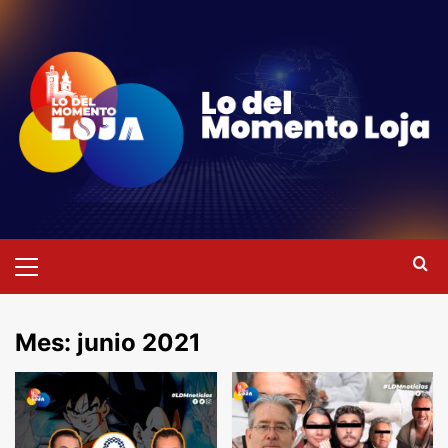
Saltar
al
contenido
Menú
primario
Mes:
junio 2021