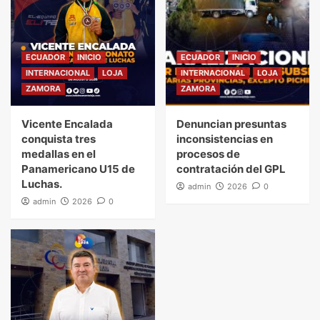
ECUADOR
INICIO
ECUADOR
INICIO
INTERNACIONAL
LOJA
INTERNACIONAL
LOJA
ZAMORA
ZAMORA
Vicente Encalada
Denuncian presuntas
conquista tres
inconsistencias en
medallas en el
procesos de
Panamericano U15 de
contratación del GPL
Luchas.
admin
2026
0
admin
2026
0