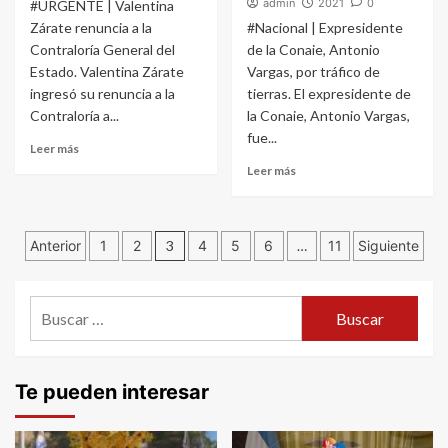
admin
2021
0
#URGENTE | Valentina
Zárate renuncia a la
#Nacional | Expresidente
Contraloría General del
de la Conaie, Antonio
Estado. Valentina Zárate
Vargas, por tráfico de
ingresó su renuncia a la
tierras. El expresidente de
Contraloría a...
la Conaie, Antonio Vargas,
fue...
Leer más
Leer más
Navegación
Anterior
1
2
3
4
5
6
…
11
Siguiente
de
Buscar:
entradas
Te pueden interesar