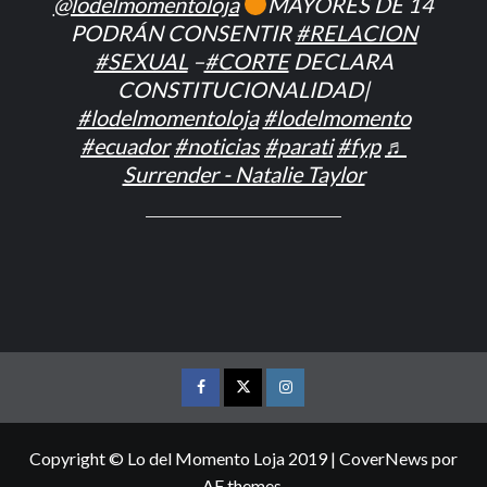
@lodelmomentoloja
MAYORES DE 14
PODRÁN CONSENTIR
#RELACION
#SEXUAL
–
#CORTE
DECLARA
CONSTITUCIONALIDAD|
#lodelmomentoloja
#lodelmomento
#ecuador
#noticias
#parati
#fyp
♬
Surrender - Natalie Taylor
FACEBOOK
TWITTER
INSTAGRAM
Copyright © Lo del Momento Loja 2019
|
CoverNews
por
AF themes.