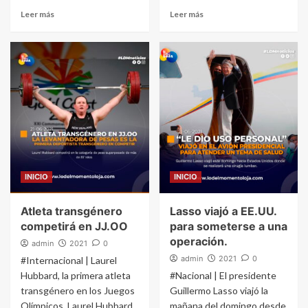
Leer más
Leer más
INICIO
INICIO
Atleta transgénero
Lasso viajó a EE.UU.
competirá en JJ.OO
para someterse a una
operación.
admin
2021
0
admin
2021
0
#Internacional | Laurel
Hubbard, la primera atleta
#Nacional | El presidente
transgénero en los Juegos
Guillermo Lasso viajó la
Olímpicos. Laurel Hubbard
mañana del domingo desde