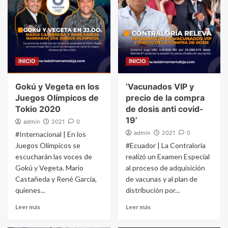
INICIO
INICIO
Gokú y Vegeta en los
‘Vacunados VIP y
Juegos Olímpicos de
precio de la compra
Tokio 2020
de dosis anti covid-
19’
admin
2021
0
admin
2021
0
#Internacional | En los
Juegos Olímpicos se
#Ecuador | La Contraloría
escucharán las voces de
realizó un Examen Especial
Gokú y Vegeta. Mario
al proceso de adquisición
Castañeda y René García,
de vacunas y al plan de
quienes...
distribución por...
Leer más
Leer más