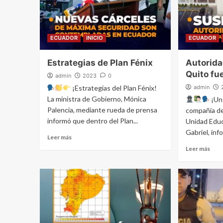
ECUADOR
INICIO
ECUADOR
Estrategias de Plan Fénix
Autorida
Quito fu
admin
2023
0
¡Estrategias del Plan Fénix!
admin
La ministra de Gobierno, Mónica
¡Un 
Palencia, mediante rueda de prensa
compañía de
informó que dentro del Plan...
Unidad Educ
Gabriel, inf
Leer más
Leer más