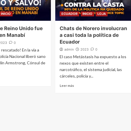
INICIO
ECUADOR
INICIO
LOJA
e Reino Unido fue
Chats de Norero involucran
 en Manabí
a casi toda la política de
Ecuador
2023
0
 rescatado! En la vía a
admin
2023
0
olicía Nacional liberó sano
El caso Metástasis ha expuesto a los
ollin Armstrong, Cónsul de
nexos que existen entre el
narcotráfico, el sistema judicial, las
cárceles, policía y...
Leer más