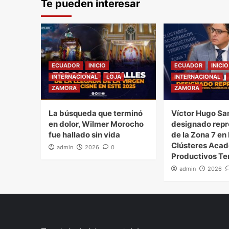
Te pueden interesar
entradas
ECUADOR
INICIO
ECUADOR
INICIO
INTERNACIONAL
LOJA
INTERNACIONAL
ZAMORA
ZAMORA
La búsqueda que terminó
Víctor Hugo Sa
en dolor, Wilmer Morocho
designado repr
fue hallado sin vida
de la Zona 7 en 
Clústeres Aca
admin
2026
0
Productivos Ter
admin
2026