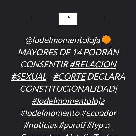
@lodelmomentoloja
MAYORES DE 14 PODRÁN
CONSENTIR
#RELACION
#SEXUAL
–
#CORTE
DECLARA
CONSTITUCIONALIDAD|
#lodelmomentoloja
#lodelmomento
#ecuador
#noticias
#parati
#fyp
♬