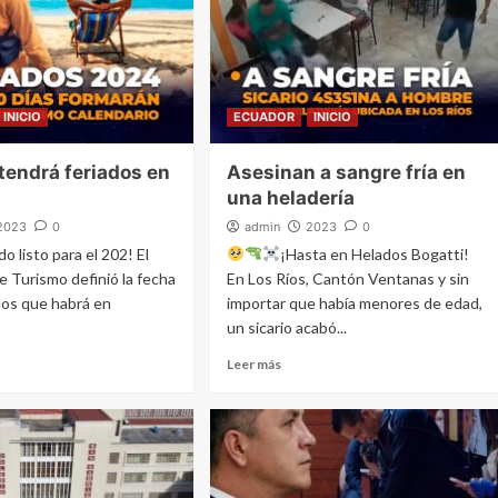
INICIO
ECUADOR
INICIO
tendrá feriados en
Asesinan a sangre fría en
una heladería
2023
0
admin
2023
0
o listo para el 202! El
¡Hasta en Helados Bogatti!
e Turismo definió la fecha
En Los Ríos, Cantón Ventanas y sin
ados que habrá en
importar que había menores de edad,
un sicario acabó...
Leer más