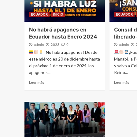
ECUADOR
INICIO
ECUADOR
No habrá apagones en
Consul d
Ecuador hasta Enero 2024
liberado
admin
2023
0
admin
¡No habrá apagones! Desde
¡Fue
este miércoles 20 de diciembre hasta
Manabí, la P
el próximo 1 de enero de 2024, los
y salvo a C
apagones...
Reino...
Leer más
Leer más