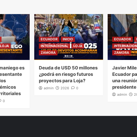
ECUADOR
INICIO
ECUADOR
LOJA
INTERNACIONAL
LOJA
INTERNACIO
ZAMORA
ZAMORA
maniego es
Deuda de USD 50 millones
Javier Mile
esentante
¿podrá en riesgo futuros
Ecuador pa
los
proyectos para Loja?
una reunión
démicos
presidente
admin
2026
0
ritoriales
admin
2
0