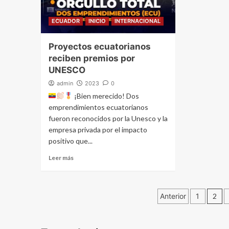
ECUADOR
INICIO
INTERNACIONAL
Proyectos ecuatorianos
reciben premios por
UNESCO
admin
2023
0
¡Bien merecido! Dos
emprendimientos ecuatorianos
fueron reconocidos por la Unesco y la
empresa privada por el impacto
positivo que...
Leer más
Navegación
Anterior
1
2
de