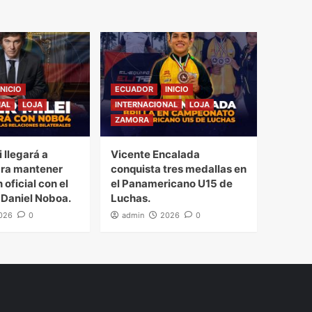
INICIO
ECUADOR
INICIO
NAL
LOJA
INTERNACIONAL
LOJA
ZAMORA
i llegará a
Vicente Encalada
ra mantener
conquista tres medallas en
 oficial con el
el Panamericano U15 de
 Daniel Noboa.
Luchas.
026
0
admin
2026
0