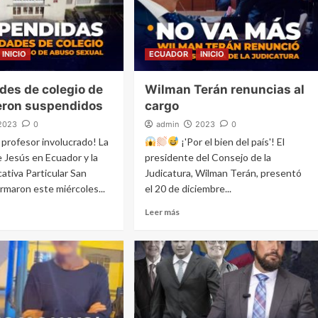
INICIO
ECUADOR
INICIO
des de colegio de
Wilman Terán renuncias al
eron suspendidos
cargo
2023
0
admin
2023
0
profesor involucrado! La
¡'Por el bien del país'! El
 Jesús en Ecuador y la
presidente del Consejo de la
ativa Particular San
Judicatura, Wilman Terán, presentó
ormaron este miércoles...
el 20 de diciembre...
Leer más