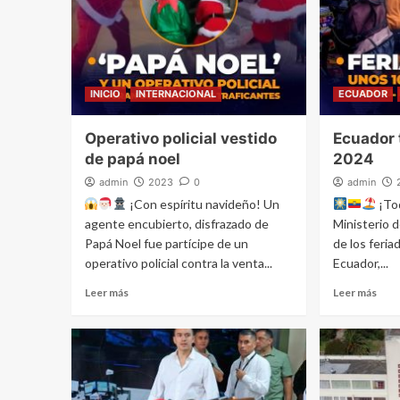
INICIO
INTERNACIONAL
ECUADOR
Operativo policial vestido
Ecuador 
de papá noel
2024
admin
2023
0
admin
¡Con espíritu navideño! Un
¡Tod
agente encubierto, disfrazado de
Ministerio d
Papá Noel fue partícipe de un
de los feri
operativo policial contra la venta...
Ecuador,...
Leer más
Leer más