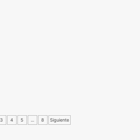
3
4
5
…
8
Siguiente