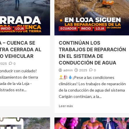
INICIO
LOJA
ECUADOR
INICIO
LOJA
A – CUENCA SE
CONTINÚAN LOS
TRA CERRADA AL
TRABAJOS DE REPARACIÓN
O VEHICULAR
EN EL SISTEMA DE
CONDUCCIÓN DE AGUA
2025
0
onducir con cuidado!
admin
2025
0
slizamientos de tierra
¡Pese a las condiciones
ada de la vía Loja -
climáticas! Los trabajos de reparación
strados este...
de la conducción de agua del sistema
Carigán continúan, a la...
Leer más