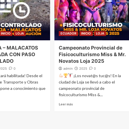
INICIO
LOJA
ECUADOR
INICIO
LOJA
A – MALACATOS
Campeonato Provincial de
ADA CON PASO
Fisicoculturismo Miss & Mr.
LADO
Novatos Loja 2025
2025
0
admin
2025
0
ará habilitada! Desde el
¡Los novat@s tuc@s! En la
de Transporte y Obras
ciudad de Loja se llevó a cabo el
e pone a conocimiento que
campeonato provincial de
fisicoculturismo Miss &...
Leer más