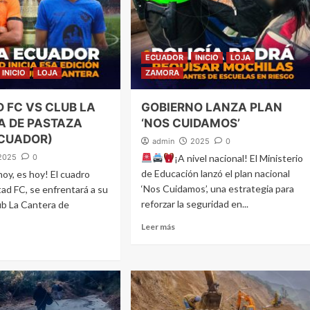
ECUADOR
INICIO
LOJA
INICIO
LOJA
ZAMORA
D FC VS CLUB LA
GOBIERNO LANZA PLAN
A DE PASTAZA
‘NOS CUIDAMOS’
ECUADOR)
admin
2025
0
2025
0
¡A nivel nacional! El Ministerio
de Educación lanzó el plan nacional
hoy, es hoy! El cuadro
‘Nos Cuidamos’, una estrategia para
tad FC, se enfrentará a su
reforzar la seguridad en...
lub La Cantera de
Leer más