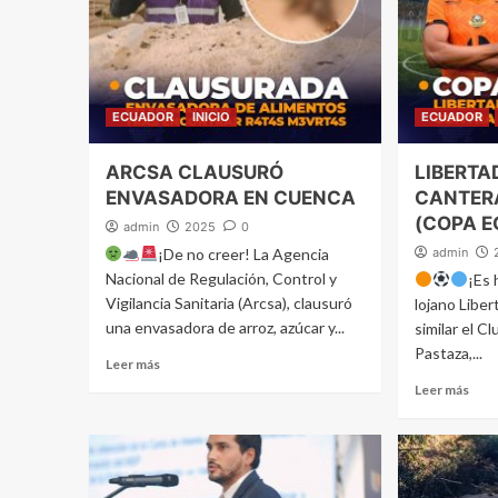
ECUADOR
INICIO
ECUADOR
ARCSA CLAUSURÓ
LIBERTA
ENVASADORA EN CUENCA
CANTER
(COPA 
admin
2025
0
¡De no creer! La Agencia
admin
Nacional de Regulación, Control y
¡Es 
Vigilancia Sanitaria (Arcsa), clausuró
lojano Liber
una envasadora de arroz, azúcar y...
similar el C
Pastaza,...
Leer más
Leer más