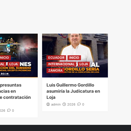
INICIO
ECUADOR
INICIO
NAL
LOJA
INTERNACIONAL
LOJA
ZAMORA
presuntas
Luis Guillermo Gordillo
ncias en
asumiría la Judicatura en
e contratación
Loja
admin
2026
0
026
0