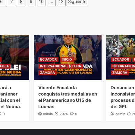
6
7
8
9
10
…
12
Siguiente
ECUADOR
INICIO
ECUADOR
LOJA
INTERNACIONAL
LOJA
INTERNACIO
ZAMORA
ZAMORA
gará a
Vicente Encalada
Denuncian 
mantener
conquista tres medallas en
inconsiste
ial con el
el Panamericano U15 de
procesos d
iel Noboa.
Luchas.
del GPL
0
admin
2026
0
admin
2