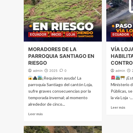
ECUADOR
INICIO
LOJA
ECUADOR
MORADORES DE LA
VÍA LOJ
PARROQUIA SANTIAGO EN
HABILIT
RIESGO
CONTRO
admin
2025
0
admin
¡Requieren ayuda! La
¡Est
parroquia Santiago del cantón Loja,
Ministerio 
sufre graves consecuencias por la
Públicas, s
temporada invernal; al momento
la vía Loja -...
alrededor de cinco...
Leer más
Leer más