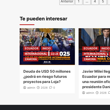
Navegación
Anterior
1
…
4
5
de
Te pueden interesar
entradas
ECUADOR
INICIO
ECUADOR
INICIO
INTERNACIONAL
LOJA
INTERNACIONAL
ZAMORA
ZAMORA
Deuda de USD 50 millones
Javier Milei lle
¿podrá en riesgo futuros
Ecuador para 
proyectos para Loja?
una reunión ofic
presidente Dan
admin
2026
0
admin
2026