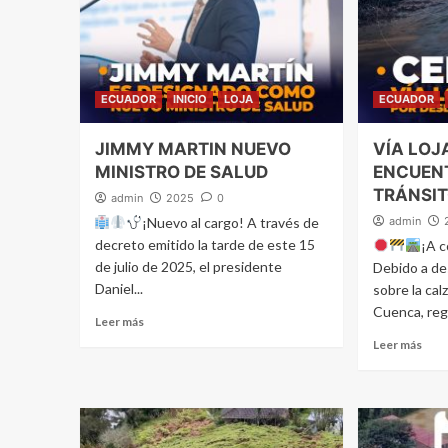
ECUADOR
INICIO
LOJA
ECUADOR
JIMMY MARTIN NUEVO
VÍA LOJ
MINISTRO DE SALUD
ENCUEN
TRÁNSIT
admin
2025
0
¡Nuevo al cargo! A través de
admin
decreto emitido la tarde de este 15
¡A c
de julio de 2025, el presidente
Debido a de
Daniel...
sobre la calz
Cuenca, regi
Leer más
Leer más