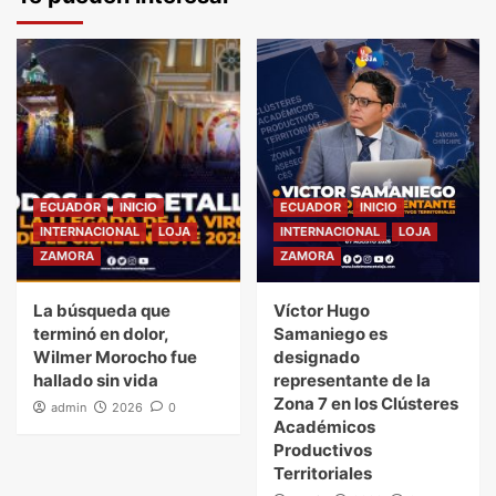
ECUADOR
INICIO
ECUADOR
INICIO
INTERNACIONAL
LOJA
INTERNACIONAL
LOJA
ZAMORA
ZAMORA
La búsqueda que
Víctor Hugo
terminó en dolor,
Samaniego es
Wilmer Morocho fue
designado
hallado sin vida
representante de la
Zona 7 en los Clústeres
admin
2026
0
Académicos
Productivos
Territoriales