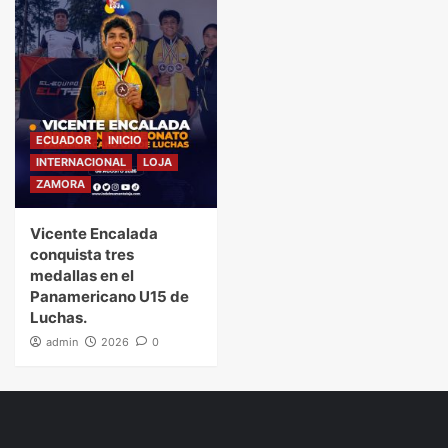
ECUADOR
INICIO
INTERNACIONAL
LOJA
ZAMORA
Vicente Encalada
conquista tres
medallas en el
Panamericano U15 de
Luchas.
admin
2026
0