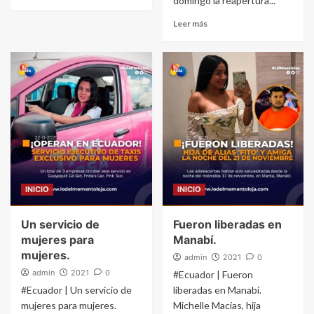
domingo la reapertura...
Leer más
INICIO
INICIO
Un servicio de
Fueron liberadas en
mujeres para
Manabí.
mujeres.
admin
2021
0
admin
2021
0
#Ecuador | Fueron
#Ecuador | Un servicio de
liberadas en Manabí.
mujeres para mujeres.
Michelle Macías, hija