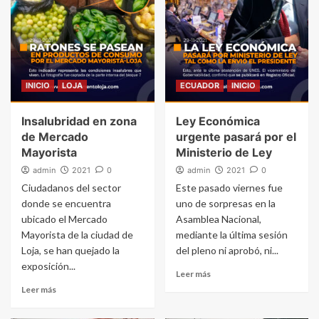
INICIO
LOJA
ECUADOR
INICIO
Insalubridad en zona
Ley Económica
de Mercado
urgente pasará por el
Mayorista
Ministerio de Ley
admin
2021
0
admin
2021
0
Ciudadanos del sector
Este pasado viernes fue
donde se encuentra
uno de sorpresas en la
ubicado el Mercado
Asamblea Nacional,
Mayorista de la ciudad de
mediante la última sesión
Loja, se han quejado la
del pleno ni aprobó, ni...
exposición...
Leer más
Leer más