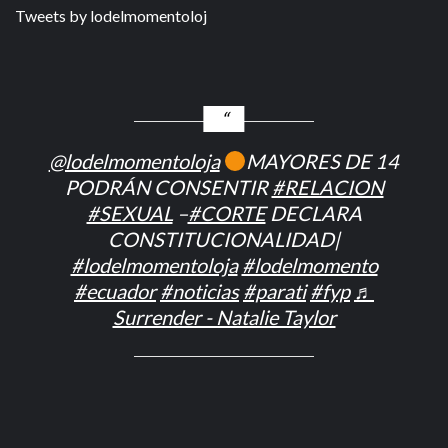
Tweets by lodelmomentoloj
@lodelmomentoloja
MAYORES DE 14
PODRÁN CONSENTIR
#RELACION
#SEXUAL
–
#CORTE
DECLARA
CONSTITUCIONALIDAD|
#lodelmomentoloja
#lodelmomento
#ecuador
#noticias
#parati
#fyp
♬
Surrender - Natalie Taylor