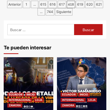
Navegación
Anterior
1
…
615
616
617
618
619
620
621
…
744
Siguiente
de
entradas
Buscar:
Te pueden interesar
ECUADOR
INICIO
ECUADOR
INICIO
INTERNACIONAL
LOJA
INTERNACIONAL
LOJA
ZAMORA
ZAMORA