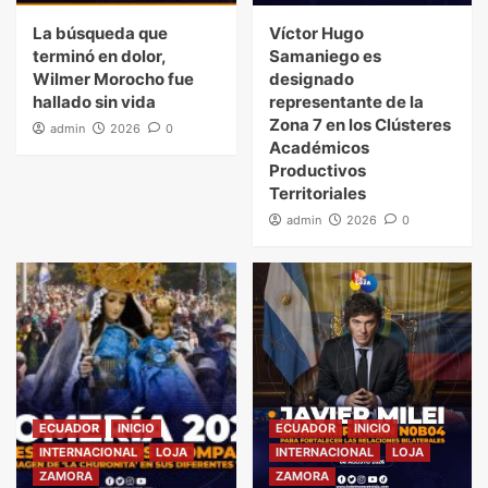
La búsqueda que
Víctor Hugo
terminó en dolor,
Samaniego es
Wilmer Morocho fue
designado
hallado sin vida
representante de la
Zona 7 en los Clústeres
admin
2026
0
Académicos
Productivos
Territoriales
admin
2026
0
ECUADOR
INICIO
ECUADOR
INICIO
INTERNACIONAL
LOJA
INTERNACIONAL
LOJA
ZAMORA
ZAMORA