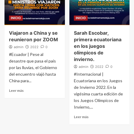
INICIO
INICIO
Viajaron a China y se
Sarah Escobar,
reunieron por ZOOM
primera ecuatoriana
en los juegos
admin
2022
0
olímpicos de
#Ecuador | Pese al
invierno.
desastre que pasa el país
admin
2022
0
por las lluvias, el Gobierno
del encuentro viajó hasta
#Internacional |
China para...
Ecuatoriana en los Juegos
de Invierno 2022. En la
Leer más
vigésima cuarta edición de
los Juegos Olímpicos de
Invierno,...
Leer más