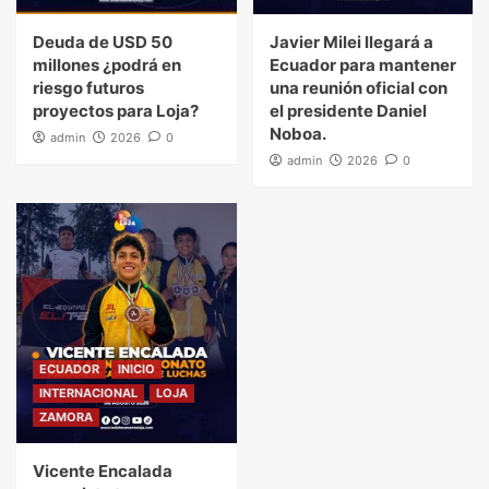
Deuda de USD 50
Javier Milei llegará a
millones ¿podrá en
Ecuador para mantener
riesgo futuros
una reunión oficial con
proyectos para Loja?
el presidente Daniel
Noboa.
admin
2026
0
admin
2026
0
ECUADOR
INICIO
INTERNACIONAL
LOJA
ZAMORA
Vicente Encalada