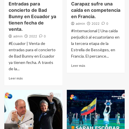
Entradas para
Carapaz sufre una
concierto de Bad
caída en competencia
Bunny en Ecuador ya
en Francia.
tienen fecha de
admin
2022
0
venta.
#Internacional | Una caída
admin
2022
0
perjudicó al ecuatoriano en
#Ecuador | Venta de
la tercera etapa de la
entradas para el concierto
Estrella de Bessèges, en
de Bad Bunny en Ecuador
Francia. El percance...
ya tienen fecha. A través
Leer más
de la...
Leer más