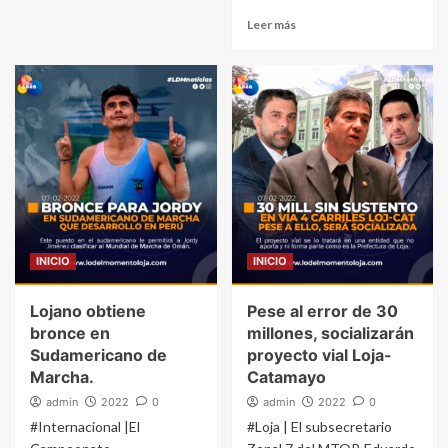
Leer más
INICIO
INICIO
Lojano obtiene
Pese al error de 30
bronce en
millones, socializarán
Sudamericano de
proyecto vial Loja-
Marcha.
Catamayo
admin
2022
0
admin
2022
0
#Internacional |El
#Loja | El subsecretario