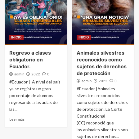
INICIO
INICIO
Regreso a clases
Animales silvestres
obligatorio en
reconocidos como
Ecuador.
sujetos de derechos
de protección
admin
2022
0
admin
2022
0
#Ecuador | A nivel del país
ya se registra un gran
#Ecuador |Animales
porcentaje de alumnos
silvestres reconocidos
regresando a las aulas de
como sujetos de derechos
las...
de protección. La Corte
Constitucional
Leer más
(CC) reconoció que
los animales silvestres son
sujetos de derechos...