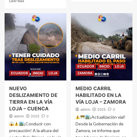
Leer más
ECUADOR
INICIO
LOJA
ECUADOR
INICIO
LOJA
ZAMORA
NUEVO
MEDIO CARRIL
DESLIZAMIENTO DE
HABILITADO EN LA
TIERRA EN LA VÍA
VÍA LOJA – ZAMORA
LOJA – CUENCA
admin
2025
0
admin
2025
0
¡Actualización vial!
¡Conducir con
Desde la Gobernación de
precaución! A la altura del
Zamora, se informa que