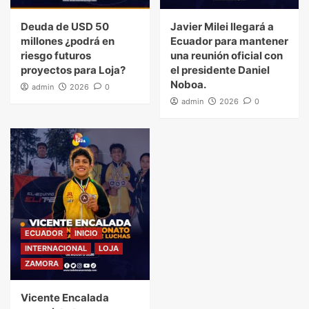
Deuda de USD 50
Javier Milei llegará a
millones ¿podrá en
Ecuador para mantener
riesgo futuros
una reunión oficial con
proyectos para Loja?
el presidente Daniel
Noboa.
admin
2026
0
admin
2026
0
ECUADOR
INICIO
INTERNACIONAL
LOJA
ZAMORA
Vicente Encalada