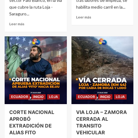
sector Palo Blanco, en la vía
tras labores de limpieza, se
que cubre la ruta Loja -
habilita medio carril en la...
Saraguro...
Leer más
Leer más
ECUADOR
INICIO
LOJA
ECUADOR
INICIO
LOJA
CORTE NACIONAL
VIA LOJA – ZAMORA
APROBÓ
CERRADA AL
EXTRADICIÓN DE
TRANSITO
ALIAS FITO
VEHICULAR