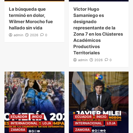
La búsqueda que
Víctor Hugo
terminó en dolor,
Samaniego es
Wilmer Morocho fue
designado
hallado sin vida
representante de la
Zona 7 en los Clústeres
admin
2026
0
Académicos
Productivos
Territoriales
admin
2026
0
ECUADOR
INICIO
ECUADOR
INICIO
INTERNACIONAL
LOJA
INTERNACIONAL
LOJA
ZAMORA
ZAMORA