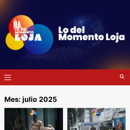
Saltar
al
contenido
Menú
primario
Mes:
julio 2025