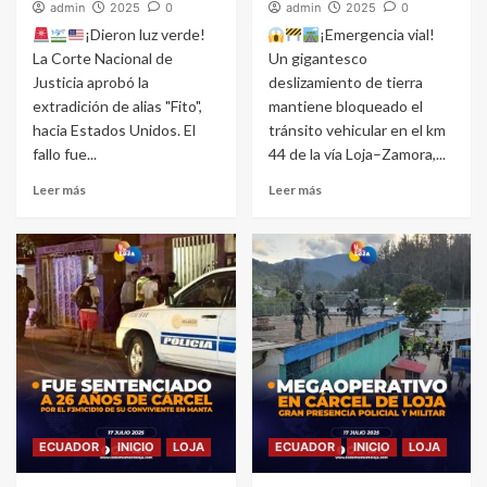
admin
2025
0
admin
2025
0
¡Dieron luz verde!
¡Emergencia vial!
La Corte Nacional de
Un gigantesco
Justicia aprobó la
deslizamiento de tierra
extradición de alias "Fito",
mantiene bloqueado el
hacia Estados Unidos. El
tránsito vehicular en el km
fallo fue...
44 de la vía Loja–Zamora,...
Leer más
Leer más
ECUADOR
INICIO
LOJA
ECUADOR
INICIO
LOJA