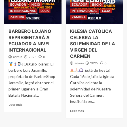
ECUADOR
INICIO
ECUADOR
INICIO
INTERNACIONAL
LOJA
INTERNACIONAL
LOJA
ZAMORA
ZAMORA
BARBERO LOJANO
IGLESIA CATÓLICA
REPRESENTARÁ A
CELEBRA LA
ECUADOR A NIVEL
SOLEMNIDAD DE LA
INTERNACIONAL
VIRGEN DEL
CARMEN
admin
2025
0
admin
2025
0
¡Orgullo lojano! El
barbero Luis Jaramillo,
¡Está de fiesta!
propietario de BarberShop
Cada 16 de julio, la iglesia
Jaramillo, logró obtener el
Católica celebra la
primer lugar en la Gran
solemnidad de Nuestra
Batalla Nacional...
Señora del Carmen,
instituida en...
Leer más
Leer más