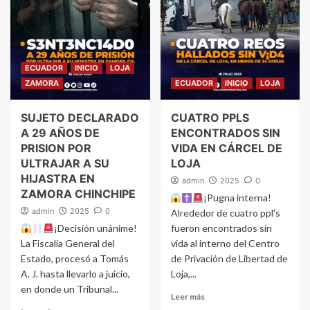
ECUADOR
INICIO
LOJA
ZAMORA
ECUADOR
INICIO
LOJA
SUJETO DECLARADO
CUATRO PPLS
A 29 AÑOS DE
ENCONTRADOS SIN
PRISION POR
VIDA EN CÁRCEL DE
ULTRAJAR A SU
LOJA
HIJASTRA EN
admin
2025
0
ZAMORA CHINCHIPE
¡Pugna interna!
admin
2025
0
Alrededor de cuatro ppl's
¡Decisión unánime!
fueron encontrados sin
La Fiscalía General del
vida al interno del Centro
Estado, procesó a Tomás
de Privación de Libertad de
A. J. hasta llevarlo a juicio,
Loja,...
en donde un Tribunal...
Leer más