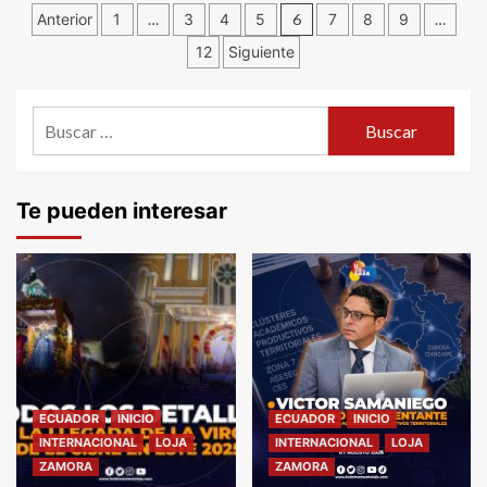
Navegación
Anterior
1
…
3
4
5
6
7
8
9
…
12
Siguiente
de
entradas
Buscar:
Te pueden interesar
ECUADOR
INICIO
ECUADOR
INICIO
INTERNACIONAL
LOJA
INTERNACIONAL
LOJA
ZAMORA
ZAMORA