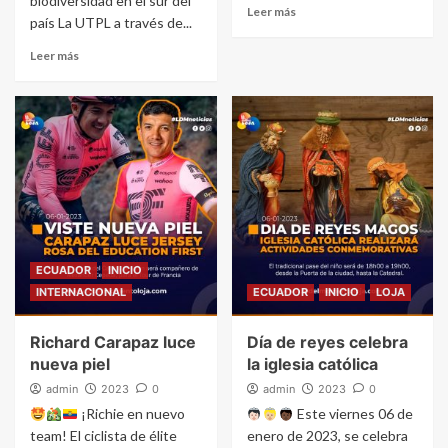
biodiversidad en el sur del
Leer más
país La UTPL a través de...
Leer más
ECUADOR
INICIO
INTERNACIONAL
ECUADOR
INICIO
LOJA
Richard Carapaz luce
Día de reyes celebra
nueva piel
la iglesia católica
admin
2023
0
admin
2023
0
¡Richie en nuevo
Este viernes 06 de
team! El ciclista de élite
enero de 2023, se celebra