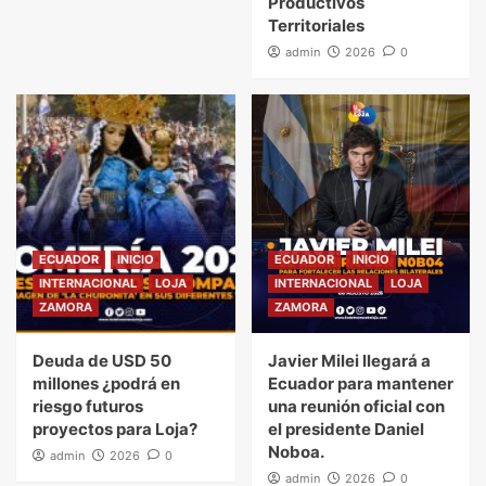
Productivos
Territoriales
admin
2026
0
ECUADOR
INICIO
ECUADOR
INICIO
INTERNACIONAL
LOJA
INTERNACIONAL
LOJA
ZAMORA
ZAMORA
Deuda de USD 50
Javier Milei llegará a
millones ¿podrá en
Ecuador para mantener
riesgo futuros
una reunión oficial con
proyectos para Loja?
el presidente Daniel
Noboa.
admin
2026
0
admin
2026
0