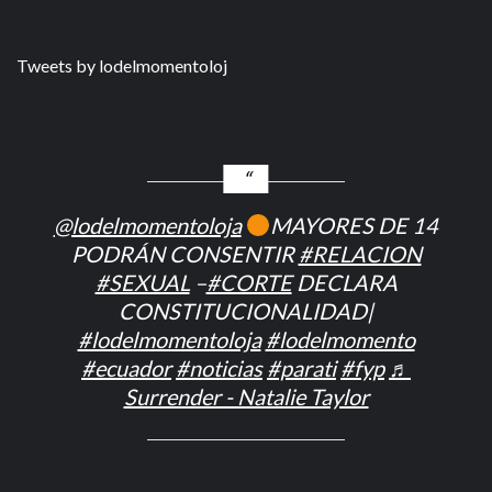
Tweets by lodelmomentoloj
@lodelmomentoloja
MAYORES DE 14
PODRÁN CONSENTIR
#RELACION
#SEXUAL
–
#CORTE
DECLARA
CONSTITUCIONALIDAD|
#lodelmomentoloja
#lodelmomento
#ecuador
#noticias
#parati
#fyp
♬
Surrender - Natalie Taylor