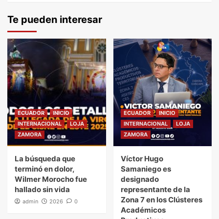
Te pueden interesar
ECUADOR
INICIO
ECUADOR
INICIO
INTERNACIONAL
LOJA
INTERNACIONAL
LOJA
ZAMORA
ZAMORA
La búsqueda que
Víctor Hugo
terminó en dolor,
Samaniego es
Wilmer Morocho fue
designado
hallado sin vida
representante de la
Zona 7 en los Clústeres
admin
2026
0
Académicos