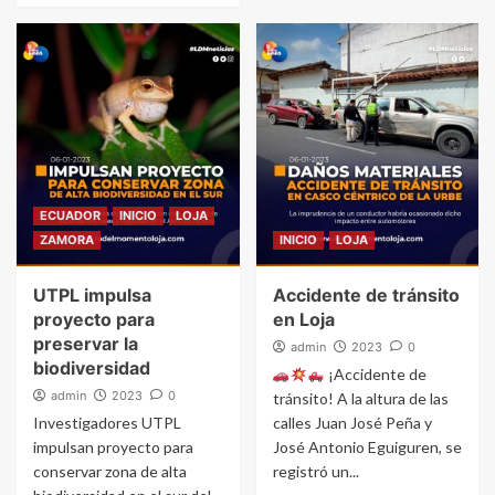
ECUADOR
INICIO
LOJA
ZAMORA
INICIO
LOJA
UTPL impulsa
Accidente de tránsito
proyecto para
en Loja
preservar la
admin
2023
0
biodiversidad
¡Accidente de
admin
2023
0
tránsito! A la altura de las
Investigadores UTPL
calles Juan José Peña y
impulsan proyecto para
José Antonio Eguiguren, se
conservar zona de alta
registró un...