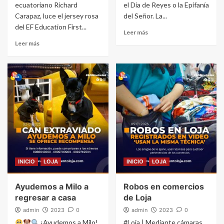
ecuatoriano Richard
el Día de Reyes o la Epifanía
Carapaz, luce el jersey rosa
del Señor. La...
del EF Education First...
Leer más
Leer más
INICIO
LOJA
INICIO
LOJA
Ayudemos a Milo a
Robos en comercios
regresar a casa
de Loja
admin
2023
0
admin
2023
0
¡Ayudemos a Milo!
#Loja | Mediante cámaras