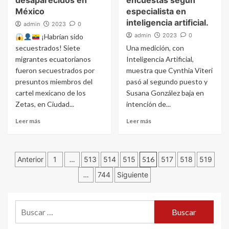
desaparecidos en
encuestas según
México
especialista en
inteligencia artificial.
admin
2023
0
admin
2023
0
¡Habrían sido
secuestrados! Siete
Una medición, con
migrantes ecuatorianos
Inteligencia Artificial,
fueron secuestrados por
muestra que Cynthia Viteri
presuntos miembros del
pasó al segundo puesto y
cartel mexicano de los
Susana González baja en
Zetas, en Ciudad...
intención de...
Leer más
Leer más
Navegación
Anterior
1
…
513
514
515
516
517
518
519
…
744
Siguiente
de
entradas
Buscar: