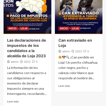
INICIO
LOJA
INICIO
LOJA
Las declaraciones de
Can extraviado en
impuestos de los
Loja
candidatos a la
admin
2023
0
alcaldía de Loja 2023
¡Can perdido en
admin
2023
0
Loja! Un perrito chihuahua,
La información de los
color negro, pecho y
candidatos con respecto a
cabeza color blanco que
sus obligaciones al
responde al nombre de...
momento de declarar
Leer más
impuesto siempre es una
interrogante, recordando...
Leer más