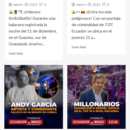
admin
2023
0
admin
2023
0
¡Infantes
¡Entre los más
4crib1llad0s! Durante una
peligrosos! Con un puntaje
balacera registrada la
de criminalidad de 7.07,
noche del 11 de diciembre,
Ecuador se ubica en el
en el Guasmo, sur de
puesto 11 a...
Guayaquil, sicarios...
Leer más
Leer más
ECUADOR
INICIO
ECUADOR
INICIO
LOJA