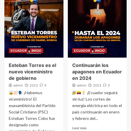
ECUADOR
INICIO
ECUADOR
INICIO
Esteban Torres es el
Continuarán los
nuevo viceministro
apagones en Ecuador
de gobierno
en 2024
admin
2023
0
admin
2023
0
¡Habemus
¡Ecuador seguirá
viceministro! El
sin luz! Los cortes de
exasambleísta del Partido
energía eléctrica en todo el
Social Cristiano (PSC)
país continuarán en enero
Esteban Torres Cobo fue
y febrero del...
designado como
Leer más