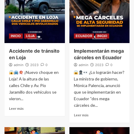
INICIO
LOJA
ECUADOR
INICIO
Accidente de tránsito
Implementarán mega
en Loja
cárceles en Ecuador
admin
2023
0
admin
2023
0
¡Nuevo choque en
¿Lo lograrán hacer?
Loja! A la altura de las
La ministra de gobierno,
calles Chile y Av. Pio
Mónica Palencia, anunció
Jaramillo dos vehículos se
que se implementarán en
vieron...
Ecuador “dos mega
cárceles de...
Leer más
Leer más