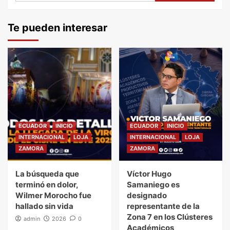
Te pueden interesar
ECUADOR
INICIO
ECUADOR
INICIO
INTERNACIONAL
LOJA
INTERNACIONAL
LOJA
ZAMORA
ZAMORA
La búsqueda que
Víctor Hugo
terminó en dolor,
Samaniego es
Wilmer Morocho fue
designado
hallado sin vida
representante de la
Zona 7 en los Clústeres
admin
2026
0
Académicos