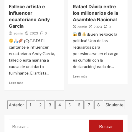
Fallece artista e
Rafael Dávila entre
influencer
los millonarios de la
ecuatoriano Andy
Asamblea Nacional
García
admin
2023
0
admin
2023
0
¡Buen negocio la
¡Q.E.P.D! El
política! Uno de los
cantante e influencer
requisitos para
ecuatoriano Andy García,
posesionarse en el cargo
falleció esta mañana a
es cumplir con la
causa de un infarto
declaración jurada de...
fulminante. El artista...
Leer más
Leer más
Navegación
Anterior
1
2
3
4
5
6
7
8
Siguiente
de
Buscar:
entradas