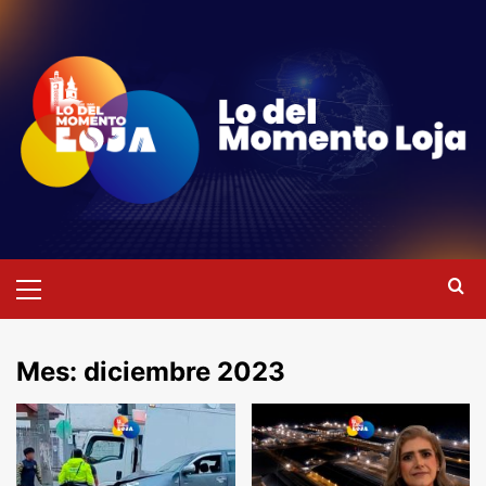
Saltar
al
contenido
Menú
primario
Mes:
diciembre 2023