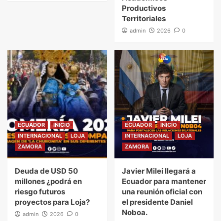
Productivos
Territoriales
admin
2026
0
ECUADOR
INICIO
ECUADOR
INICIO
INTERNACIONAL
LOJA
INTERNACIONAL
LOJA
ZAMORA
ZAMORA
Deuda de USD 50
Javier Milei llegará a
millones ¿podrá en
Ecuador para mantener
riesgo futuros
una reunión oficial con
proyectos para Loja?
el presidente Daniel
Noboa.
admin
2026
0