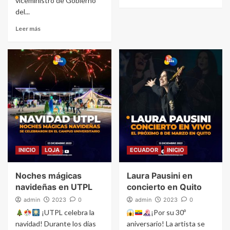
viceministro de Gobierno
del...
Leer más
INICIO
LOJA
ECUADOR
INICIO
Noches mágicas
Laura Pausini en
navideñas en UTPL
concierto en Quito
admin
2023
0
admin
2023
0
¡UTPL celebra la
¡Por su 30º
navidad! Durante los días
aniversario! La artista se