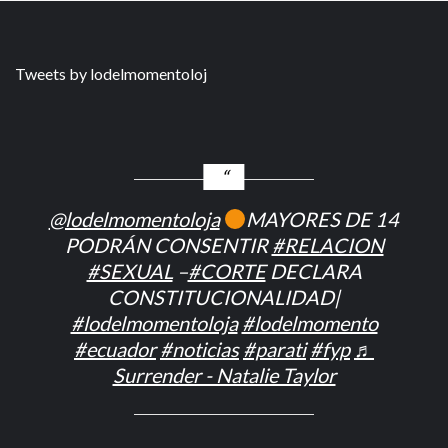
Tweets by lodelmomentoloj
@lodelmomentoloja
MAYORES DE 14
PODRÁN CONSENTIR
#RELACION
#SEXUAL
–
#CORTE
DECLARA
CONSTITUCIONALIDAD|
#lodelmomentoloja
#lodelmomento
#ecuador
#noticias
#parati
#fyp
♬
Surrender - Natalie Taylor