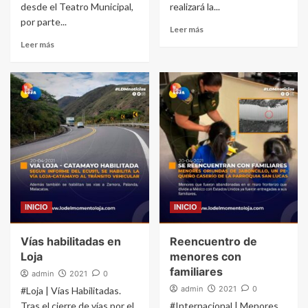
desde el Teatro Municipal,
realizará la...
por parte...
Leer más
Leer más
INICIO
INICIO
Vías habilitadas en
Reencuentro de
Loja
menores con
familiares
admin
2021
0
admin
2021
0
#Loja | Vías Habilitadas.
Tras el cierre de vías por el
#Internacional | Menores