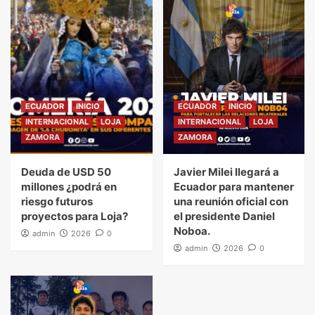
ECUADOR
INICIO
ECUADOR
INICIO
INTERNACIONAL
LOJA
INTERNACIONAL
LOJA
ZAMORA
ZAMORA
Deuda de USD 50
Javier Milei llegará a
millones ¿podrá en
Ecuador para mantener
riesgo futuros
una reunión oficial con
proyectos para Loja?
el presidente Daniel
Noboa.
admin
2026
0
admin
2026
0