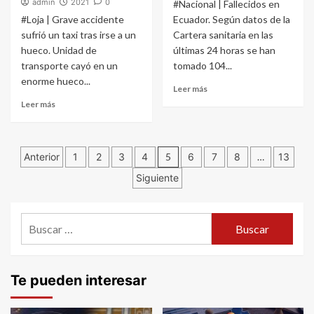
admin
2021
0
#Nacional | Fallecidos en
#Loja | Grave accidente
Ecuador. Según datos de la
sufrió un taxi tras irse a un
Cartera sanitaria en las
hueco. Unidad de
últimas 24 horas se han
transporte cayó en un
tomado 104...
enorme hueco...
Leer más
Leer más
Navegación
Anterior
1
2
3
4
5
6
7
8
…
13
Siguiente
de
entradas
Buscar:
Te pueden interesar