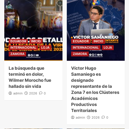
ECUADOR
INICIO
ECUADOR
INICIO
INTERNACIONAL
LOJA
INTERNACIONAL
LOJA
ZAMORA
ZAMORA
La búsqueda que
Víctor Hugo
terminó en dolor,
Samaniego es
Wilmer Morocho fue
designado
hallado sin vida
representante de la
Zona 7 en los Clústeres
admin
2026
0
Académicos
Productivos
Territoriales
admin
2026
0