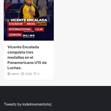
ECUADOR
INICIO
INTERNACIONAL
LOJA
ZAMORA
Vicente Encalada
conquista tres
medallas en el
Panamericano U15 de
Luchas.
admin
2026
0
Tweets by lodelmomentoloj