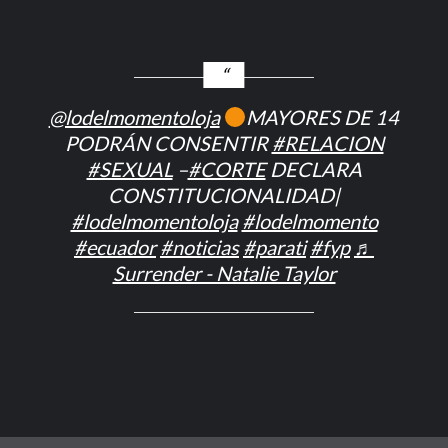
@lodelmomentoloja
MAYORES DE 14
PODRÁN CONSENTIR
#RELACION
#SEXUAL
–
#CORTE
DECLARA
CONSTITUCIONALIDAD|
#lodelmomentoloja
#lodelmomento
#ecuador
#noticias
#parati
#fyp
♬
Surrender - Natalie Taylor