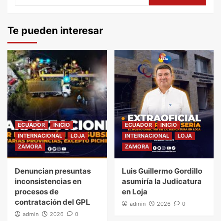
Te pueden interesar
ECUADOR
INICIO
ECUADOR
INICIO
INTERNACIONAL
LOJA
INTERNACIONAL
LOJA
ZAMORA
ZAMORA
Denuncian presuntas
Luis Guillermo Gordillo
inconsistencias en
asumiría la Judicatura
procesos de
en Loja
contratación del GPL
admin
2026
0
admin
2026
0