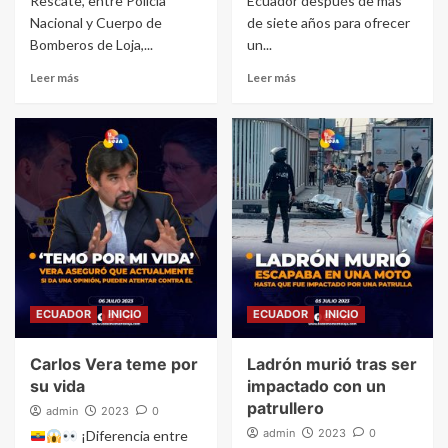
Rescate, entre Policía
Ecuador después de más
Nacional y Cuerpo de
de siete años para ofrecer
Bomberos de Loja,...
un...
Leer más
Leer más
ECUADOR
INICIO
ECUADOR
INICIO
Carlos Vera teme por
Ladrón murió tras ser
su vida
impactado con un
patrullero
admin
2023
0
admin
2023
0
¡Diferencia entre