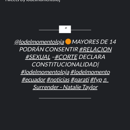
@lodelmomentoloja
MAYORES DE 14
PODRÁN CONSENTIR
#RELACION
#SEXUAL
–
#CORTE
DECLARA
CONSTITUCIONALIDAD|
#lodelmomentoloja
#lodelmomento
#ecuador
#noticias
#parati
#fyp
♬
Surrender - Natalie Taylor