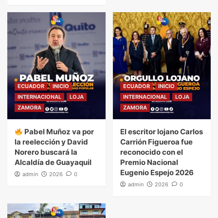
ECUADOR
INICIO
ECUADOR
INICIO
INTERNACIONAL
LOJA
INTERNACIONAL
LOJA
ZAMORA
ZAMORA
Pabel Muñoz va por
El escritor lojano Carlos
la reelección y David
Carrión Figueroa fue
Norero buscará la
reconocido con el
Alcaldía de Guayaquil
Premio Nacional
Eugenio Espejo 2026
admin
2026
0
admin
2026
0