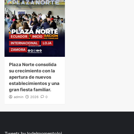
ECUADOR
INICIO
INTERNACIONAL
LOJA
ZAMORA
Plaza Norte consolida
su crecimiento con la
apertura de nuevos
establecimientos y una
gran fiesta familiar.
admin
2026
0
Tweets by lodelmomentoloj