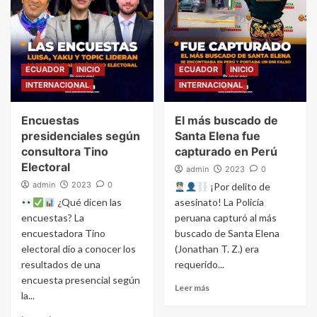
ECUADOR
INICIO
ECUADOR
INICIO
INTERNACIONAL
INTERNACIONAL
Encuestas
El más buscado de
presidenciales según
Santa Elena fue
consultora Tino
capturado en Perú
Electoral
admin
2023
0
admin
2023
0
¡Por delito de
¿Qué dicen las
asesinato! La Policía
encuestas? La
peruana capturó al más
encuestadora Tino
buscado de Santa Elena
electoral dio a conocer los
(Jonathan T. Z.) era
resultados de una
requerido...
encuesta presencial según
Leer más
la...