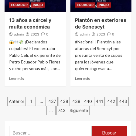
ECUADOR
INICIO
ECUADOR
INICIO
13 años a cárcel y
Plantón en exteriores
multa económica
de Senescyt
admin
2023
0
admin
2023
0
¡Declarados
#Nacional | Plantón a las
culpables! El excontralor
afueras del Senecyt por
Pablo Celi, el ex gerente de
presunta venta de cupos
Petro Ecuador Pablo Flores
para los jóvenes que
y ocho personas más, son...
quieren ingresar a...
Leer más
Leer más
Navegación
Anterior
1
…
437
438
439
440
441
442
443
…
743
Siguiente
de
entradas
Buscar: