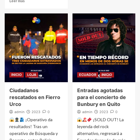
Leer más
INICIO
LOJA
ECUADOR
INICIO
Ciudadanos
Entradas agotadas
rescatados en Fierro
para el concierto de
Urco
Bunbury en Quito
admin
2023
0
admin
2023
0
¡Operativo da
¡SOLD OUT! La
resultados! Tras un
leyenda del rock
operativo de Búsqueda y
alternativo, regresará a