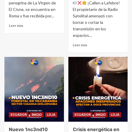
peregrina de La Virgen de
¡Callen a Lafebre!
El Cisne, se encuentra en
El propietario de la Radio
Roma y fue recibida por...
Satelital amenazó con
borrar o cortar la
Leer más
transmisión en los
espacios...
Leer más
ECUADOR
INICIO
LOJA
ECUADOR
INICIO
LOJA
Nuevo 1nc3nd10
Crisis energética en