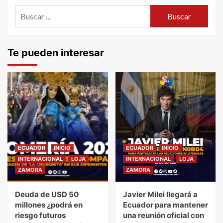
entradas
Buscar:
Te pueden interesar
ECUADOR
INICIO
ECUADOR
INICIO
INTERNACIONAL
LOJA
INTERNACIONAL
LOJA
ZAMORA
ZAMORA
Deuda de USD 50
Javier Milei llegará a
millones ¿podrá en
Ecuador para mantener
riesgo futuros
una reunión oficial con