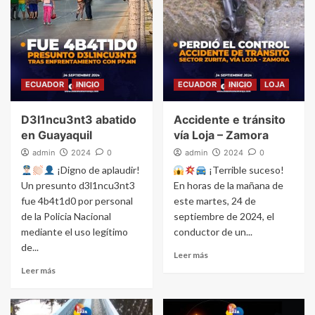
ECUADOR
INICIO
ECUADOR
INICIO
LOJA
D3l1ncu3nt3 abatido
Accidente e tránsito
en Guayaquil
vía Loja – Zamora
admin
2024
0
admin
2024
0
¡Digno de aplaudir!
¡Terrible suceso!
Un presunto d3l1ncu3nt3
En horas de la mañana de
fue 4b4t1d0 por personal
este martes, 24 de
de la Policia Nacional
septiembre de 2024, el
mediante el uso legítimo
conductor de un...
de...
Leer más
Leer más