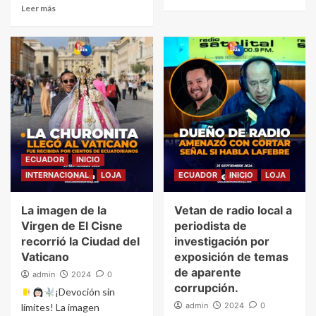
Leer más
ECUADOR
INICIO
INTERNACIONAL
LOJA
ECUADOR
INICIO
LOJA
La imagen de la
Vetan de radio local a
Virgen de El Cisne
periodista de
recorrió la Ciudad del
investigación por
Vaticano
exposición de temas
de aparente
admin
2024
0
corrupción.
¡Devoción sin
admin
2024
0
límites! La imagen