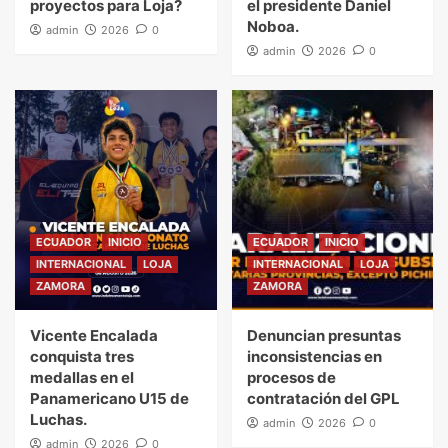
proyectos para Loja?
el presidente Daniel
Noboa.
admin
2026
0
admin
2026
0
ECUADOR
INICIO
ECUADOR
INICIO
INTERNACIONAL
LOJA
INTERNACIONAL
LOJA
ZAMORA
ZAMORA
Vicente Encalada
Denuncian presuntas
conquista tres
inconsistencias en
medallas en el
procesos de
Panamericano U15 de
contratación del GPL
Luchas.
admin
2026
0
admin
2026
0