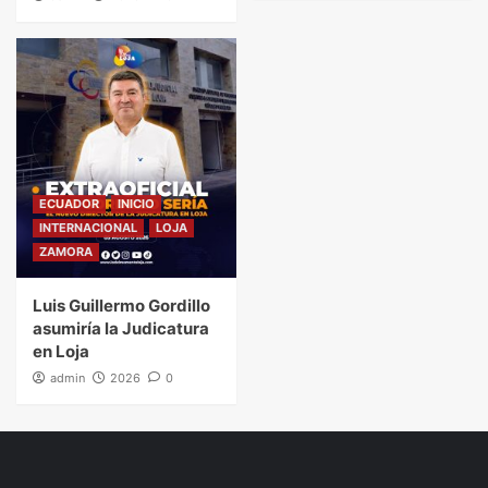
ECUADOR
INICIO
INTERNACIONAL
LOJA
ZAMORA
Luis Guillermo Gordillo
asumiría la Judicatura
en Loja
admin
2026
0