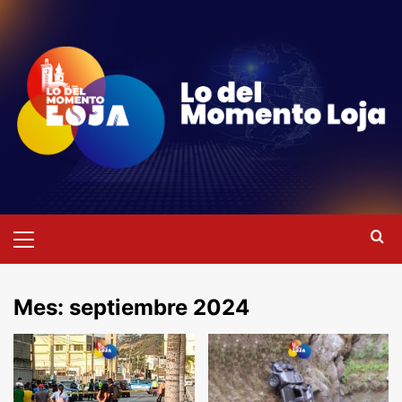
Saltar
al
contenido
Menú
primario
Mes:
septiembre 2024