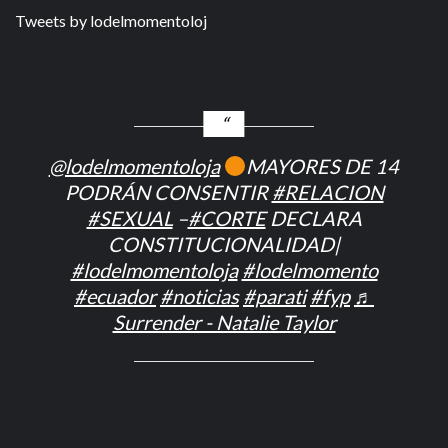
Tweets by lodelmomentoloj
@lodelmomentoloja
MAYORES DE 14
PODRÁN CONSENTIR
#RELACION
#SEXUAL
–
#CORTE
DECLARA
CONSTITUCIONALIDAD|
#lodelmomentoloja
#lodelmomento
#ecuador
#noticias
#parati
#fyp
♬
Surrender - Natalie Taylor