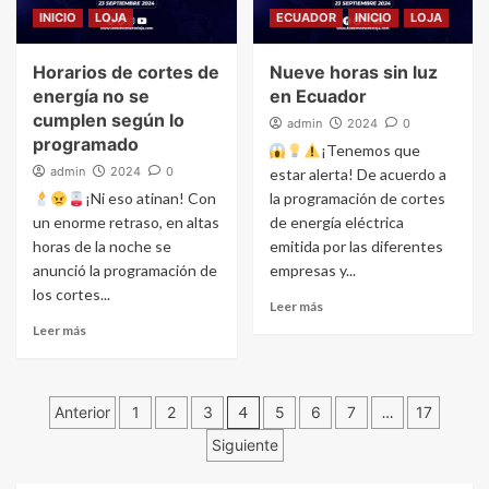
INICIO
LOJA
ECUADOR
INICIO
LOJA
Horarios de cortes de
Nueve horas sin luz
energía no se
en Ecuador
cumplen según lo
admin
2024
0
programado
¡Tenemos que
admin
2024
0
estar alerta! De acuerdo a
¡Ni eso atinan! Con
la programación de cortes
un enorme retraso, en altas
de energía eléctrica
horas de la noche se
emitida por las diferentes
anunció la programación de
empresas y...
los cortes...
Leer más
Leer más
Navegación
Anterior
1
2
3
4
5
6
7
…
17
Siguiente
de