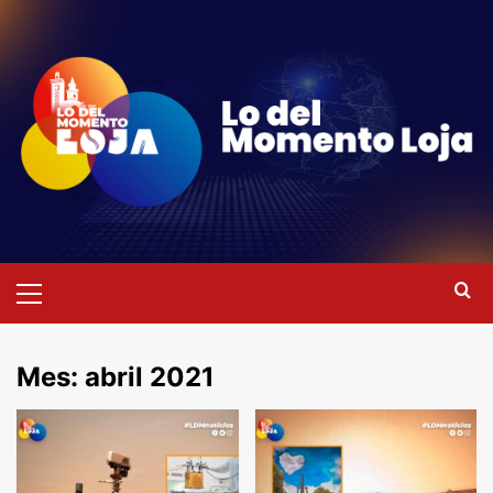
Saltar
al
contenido
Menú
primario
Mes:
abril 2021