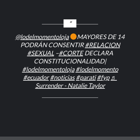
@lodelmomentoloja
MAYORES DE 14
PODRÁN CONSENTIR
#RELACION
#SEXUAL
–
#CORTE
DECLARA
CONSTITUCIONALIDAD|
#lodelmomentoloja
#lodelmomento
#ecuador
#noticias
#parati
#fyp
♬
Surrender - Natalie Taylor