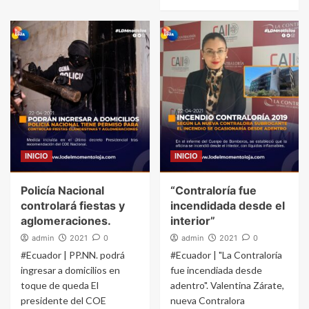
INICIO
INICIO
Policía Nacional
“Contraloría fue
controlará fiestas y
incendidada desde el
aglomeraciones.
interior”
admin
2021
0
admin
2021
0
#Ecuador | PP.NN. podrá
#Ecuador | "La Contraloría
ingresar a domicilios en
fue incendiada desde
toque de queda El
adentro". Valentina Zárate,
presidente del COE
nueva Contralora