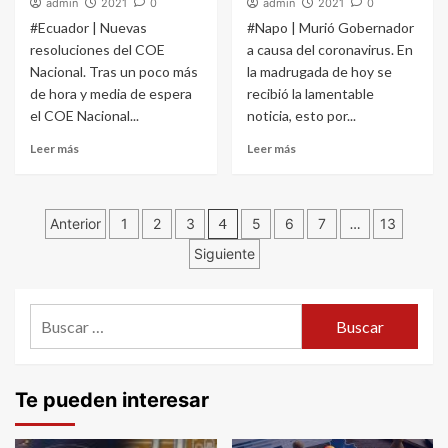
admin
2021
0
admin
2021
0
#Ecuador | Nuevas
#Napo | Murió Gobernador
resoluciones del COE
a causa del coronavirus. En
Nacional. Tras un poco más
la madrugada de hoy se
de hora y media de espera
recibió la lamentable
el COE Nacional...
noticia, esto por...
Leer más
Leer más
Navegación
Anterior
1
2
3
4
5
6
7
…
13
Siguiente
de
entradas
Buscar:
Te pueden interesar