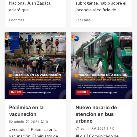
Nacional, Juan Zapata,
subrogante, habló sobre el
aclaró que...
incendio al edificio de...
Leer más
Leer más
INICIO
INICIO
Polémica en la
Nuevo horario de
vacunación
atención en bus
urbano
admin
2021
0
admin
2021
0
#Ecuador | Polémica en la
vacunación. El ministro de
#Loja | Comunicado del