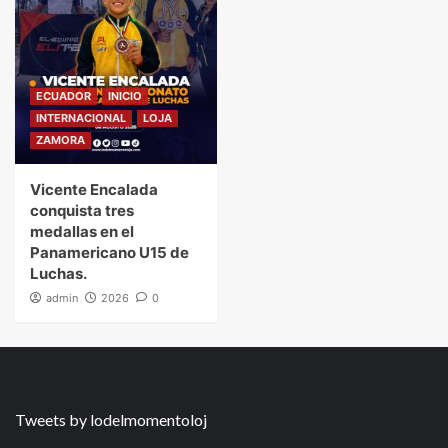
ECUADOR
INICIO
INTERNACIONAL
LOJA
ZAMORA
Vicente Encalada
conquista tres
medallas en el
Panamericano U15 de
Luchas.
admin
2026
0
Tweets by lodelmomentoloj