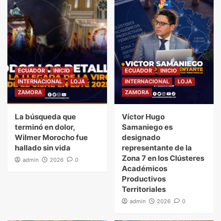
ECUADOR
INICIO
ECUADOR
INICIO
INTERNACIONAL
LOJA
INTERNACIONAL
LOJA
ZAMORA
ZAMORA
La búsqueda que
Víctor Hugo
terminó en dolor,
Samaniego es
Wilmer Morocho fue
designado
hallado sin vida
representante de la
Zona 7 en los Clústeres
admin
2026
0
Académicos
Productivos
Territoriales
admin
2026
0