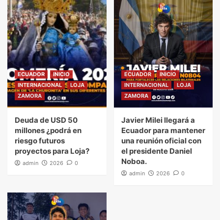
ECUADOR
INICIO
ECUADOR
INICIO
INTERNACIONAL
LOJA
INTERNACIONAL
LOJA
ZAMORA
ZAMORA
Deuda de USD 50
Javier Milei llegará a
millones ¿podrá en
Ecuador para mantener
riesgo futuros
una reunión oficial con
proyectos para Loja?
el presidente Daniel
Noboa.
admin
2026
0
admin
2026
0