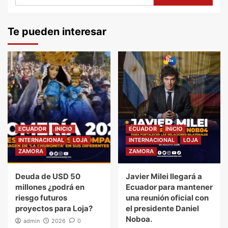
Te pueden interesar
ECUADOR
INICIO
ECUADOR
INICIO
INTERNACIONAL
LOJA
INTERNACIONAL
LOJA
ZAMORA
ZAMORA
Deuda de USD 50
Javier Milei llegará a
millones ¿podrá en
Ecuador para mantener
riesgo futuros
una reunión oficial con
proyectos para Loja?
el presidente Daniel
Noboa.
admin
2026
0