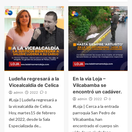
LOJA
LOJA
Ludeña regresará a la
En la vía Loja –
Vicealcaldia de Celica
Vilcabamba se
encontró un cadáver.
admin
2022
0
admin
2022
0
#Loja | Ludeña regresará a
la vicealcaldía de Celica.
#Loja | Cerca a la entrada
Hoy, martes15 de febrero
parroquia San Pedro de
del 2022, desde la Sala
Vilcabamba, han
Especializada de...
encontrado el cuerpo sin