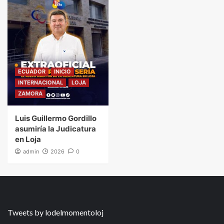
ECUADOR
INICIO
INTERNACIONAL
LOJA
ZAMORA
Luis Guillermo Gordillo
asumiría la Judicatura
en Loja
admin
2026
0
Tweets by lodelmomentoloj