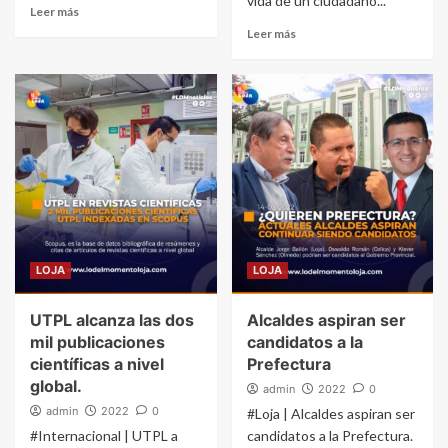
vida de un ciudadano...
Leer más
Leer más
LOJA
LOJA
UTPL alcanza las dos
Alcaldes aspiran ser
mil publicaciones
candidatos a la
científicas a nivel
Prefectura
global.
admin
2022
0
admin
2022
0
#Loja | Alcaldes aspiran ser
#Internacional | UTPL a
candidatos a la Prefectura.