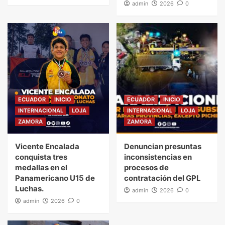
admin
2026
0
ECUADOR
INICIO
ECUADOR
INICIO
INTERNACIONAL
LOJA
INTERNACIONAL
LOJA
ZAMORA
ZAMORA
Vicente Encalada
Denuncian presuntas
conquista tres
inconsistencias en
medallas en el
procesos de
Panamericano U15 de
contratación del GPL
Luchas.
admin
2026
0
admin
2026
0