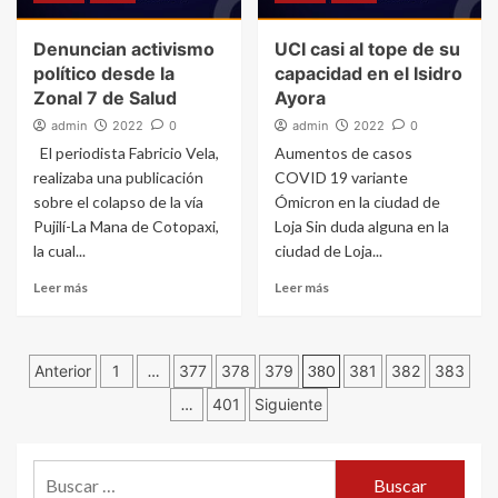
Denuncian activismo
UCI casi al tope de su
político desde la
capacidad en el Isidro
Zonal 7 de Salud
Ayora
admin
2022
0
admin
2022
0
El periodista Fabricio Vela,
Aumentos de casos
realizaba una publicación
COVID 19 variante
sobre el colapso de la vía
Ómicron en la ciudad de
Pujilí-La Mana de Cotopaxi,
Loja Sin duda alguna en la
la cual...
ciudad de Loja...
Leer más
Leer más
Navegación
Anterior
1
…
377
378
379
380
381
382
383
…
401
Siguiente
de
entradas
Buscar: