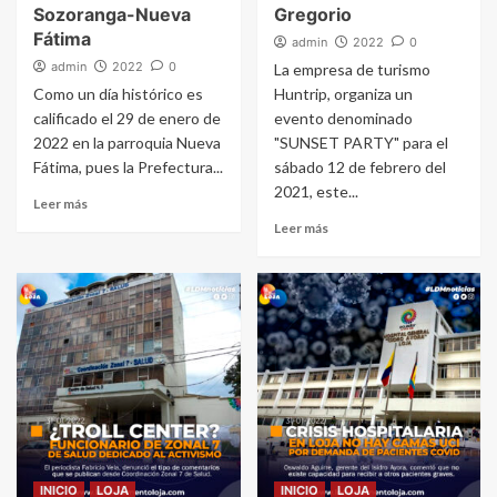
Sozoranga-Nueva
Gregorio
Fátima
admin
2022
0
admin
2022
0
La empresa de turismo
Como un día histórico es
Huntrip, organiza un
calificado el 29 de enero de
evento denominado
2022 en la parroquia Nueva
"SUNSET PARTY" para el
Fátima, pues la Prefectura...
sábado 12 de febrero del
2021, este...
Leer más
Leer más
INICIO
LOJA
INICIO
LOJA