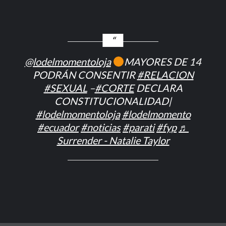
@lodelmomentoloja
MAYORES DE 14
PODRÁN CONSENTIR
#RELACION
#SEXUAL
–
#CORTE
DECLARA
CONSTITUCIONALIDAD|
#lodelmomentoloja
#lodelmomento
#ecuador
#noticias
#parati
#fyp
♬
Surrender - Natalie Taylor