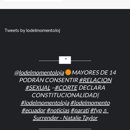
Tweets by lodelmomentoloj
@lodelmomentoloja
MAYORES DE 14
PODRÁN CONSENTIR
#RELACION
#SEXUAL
–
#CORTE
DECLARA
CONSTITUCIONALIDAD|
#lodelmomentoloja
#lodelmomento
#ecuador
#noticias
#parati
#fyp
♬
Surrender - Natalie Taylor