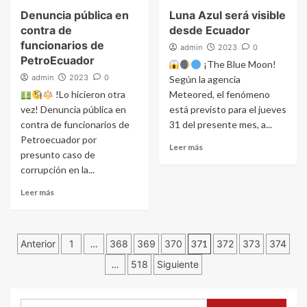
Denuncia pública en
Luna Azul será visible
contra de
desde Ecuador
funcionarios de
admin
2023
0
PetroEcuador
¡The Blue Moon!
admin
2023
0
Según la agencia
!Lo hicieron otra
Meteored, el fenómeno
vez! Denuncia pública en
está previsto para el jueves
contra de funcionarios de
31 del presente mes, a...
Petroecuador por
Leer más
presunto caso de
corrupción en la...
Leer más
Navegación
Anterior
1
…
368
369
370
371
372
373
374
…
518
Siguiente
de
entradas
Buscar: