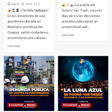
admin
2023
0
¡La policía del
¡Terrible Hallazgo!
futuro! Jan Topic, a pocos
En los exteriores de una
días de ir a las elecciones
gasolinera ubicada en
presidenciales lanzó un
Naranjito, provincia del
promocional real...
Guayas, varios ciudadanos
Leer más
encontraron una cabeza...
Leer más
ECUADOR
INICIO
ECUADOR
INICIO