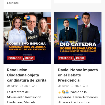
Leer más
ECUADOR
INICIO
ECUADOR
INICIO
Revolución
Daniel Noboa impactó
Ciudadana objeta
en el Debate
candidatura de Zurita
Presidencial
admin
2023
0
admin
2023
0
La directora del
¡Nadie se lo
Movimiento Revolución
esperaba! Daniel Noboa les
Ciudadana, Marcela
dio una cátedra sobre