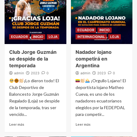
ECUADOR
INICIO
ECUADOR
INICIO
LOJA
INTERNACIONAL
LOJA
Club Jorge Guzmán
Nadador lojano
se despide de la
competirá en
temporada
Argentina
admin
2023
0
admin
2023
0
¡Lo dieron todo! El
¡Orgullo Lojano! El
Club Deportivo de
deportista lojano Matheo
Baloncesto Jorge Guzmán
Cueva, es uno de los
Regalado (Loja) se despide
nadadores ecuatorianos
de la temporada, tras ser
elegidos por la FEDEPDAL
vencido...
para competir...
Leer más
Leer más