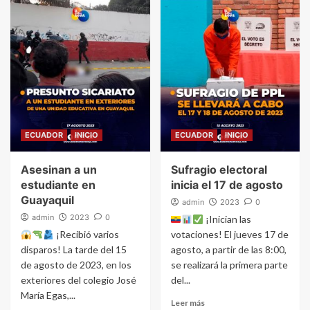
ECUADOR
INICIO
ECUADOR
INICIO
Asesinan a un
Sufragio electoral
estudiante en
inicia el 17 de agosto
Guayaquil
admin
2023
0
admin
2023
0
¡Inician las
¡Recibió varios
votaciones! El jueves 17 de
disparos! La tarde del 15
agosto, a partir de las 8:00,
de agosto de 2023, en los
se realizará la primera parte
exteriores del colegio José
del...
María Egas,...
Leer más