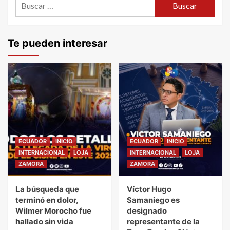
Te pueden interesar
ECUADOR
INICIO
ECUADOR
INICIO
INTERNACIONAL
LOJA
INTERNACIONAL
LOJA
ZAMORA
ZAMORA
La búsqueda que
Víctor Hugo
terminó en dolor,
Samaniego es
Wilmer Morocho fue
designado
hallado sin vida
representante de la