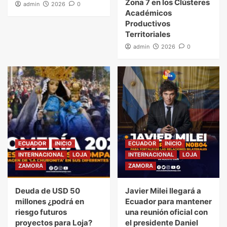
Zona 7 en los Clústeres
admin
2026
0
Académicos
Productivos
Territoriales
admin
2026
0
ECUADOR
INICIO
ECUADOR
INICIO
INTERNACIONAL
LOJA
INTERNACIONAL
LOJA
ZAMORA
ZAMORA
Deuda de USD 50
Javier Milei llegará a
millones ¿podrá en
Ecuador para mantener
riesgo futuros
una reunión oficial con
proyectos para Loja?
el presidente Daniel