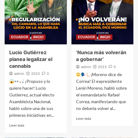
ECUADOR
INICIO
ECUADOR
INICIO
Lucio Gutiérrez
‘Nunca más volverán
planea legalizar el
a gobernar’
cannabis
admin
2023
0
admin
2023
0
¡Moreno dice de
¡Propuso y lo
Correa! El expresidente
quiere hacer! Lucio
Lenin Moreno, habló sobre
Gutierrez, actual electo
el exmandatario Rafael
Asambleísta Nacional,
Correa, manifestando que
habló sobre una de sus
no debería volver al...
primeras iniciativas en...
Leer más
Leer más