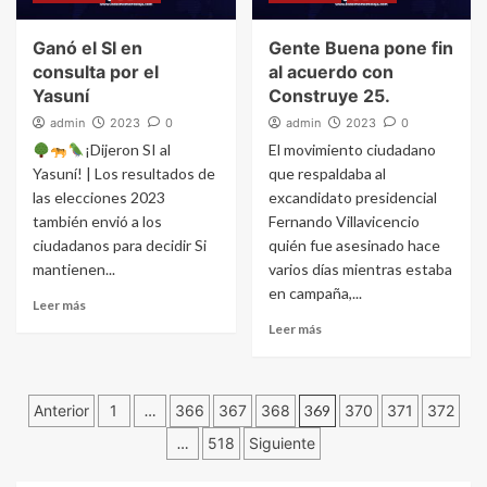
Ganó el SI en
Gente Buena pone fin
consulta por el
al acuerdo con
Yasuní
Construye 25.
admin
2023
0
admin
2023
0
¡Dijeron SI al
El movimiento ciudadano
Yasuní! | Los resultados de
que respaldaba al
las elecciones 2023
excandidato presidencial
también envió a los
Fernando Villavicencio
ciudadanos para decidir Si
quién fue asesinado hace
mantienen...
varios días mientras estaba
en campaña,...
Leer más
Leer más
Navegación
Anterior
1
…
366
367
368
369
370
371
372
…
518
Siguiente
de