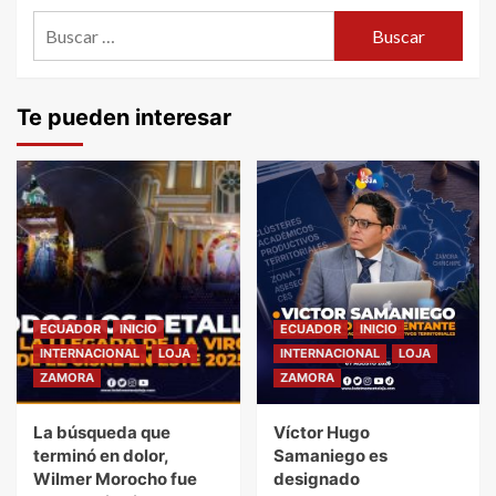
entradas
Buscar:
Te pueden interesar
ECUADOR
INICIO
ECUADOR
INICIO
INTERNACIONAL
LOJA
INTERNACIONAL
LOJA
ZAMORA
ZAMORA
La búsqueda que
Víctor Hugo
terminó en dolor,
Samaniego es
Wilmer Morocho fue
designado