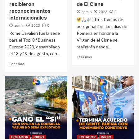
recibieron
de El Cisne
reconocimientos
admin
2023
0
internacionales
¡Tres tramos de
admin
2023
0
peregrinación! Los días de
Rome Cavalieri fue la sede
Romería en honor a la
para el Top Of Business
Virgen de el Cisne se
Europe 2023, desarrollado
realizarán desde...
el 18 y 19 de agosto, con...
Leer más
Leer más
ECUADOR
INICIO
ECUADOR
INICIO