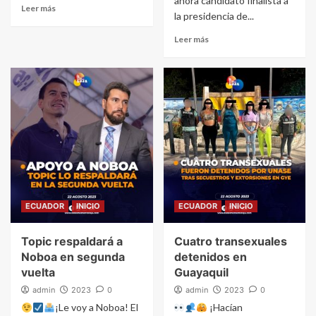
ahora candidato finalista a
Leer más
la presidencia de...
Leer más
ECUADOR
INICIO
ECUADOR
INICIO
Topic respaldará a
Cuatro transexuales
Noboa en segunda
detenidos en
vuelta
Guayaquil
admin
2023
0
admin
2023
0
¡Le voy a Noboa! El
¡Hacían