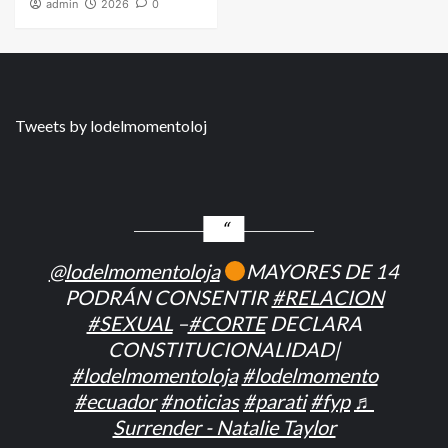
admin
2026
0
Tweets by lodelmomentoloj
@lodelmomentoloja
MAYORES DE 14
PODRÁN CONSENTIR
#RELACION
#SEXUAL
–
#CORTE
DECLARA
CONSTITUCIONALIDAD|
#lodelmomentoloja
#lodelmomento
#ecuador
#noticias
#parati
#fyp
♬
Surrender - Natalie Taylor