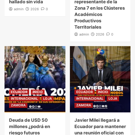
hallado sin vida
representante de la
Zona 7 en los Clústeres
admin
2026
0
Académicos
Productivos
Territoriales
admin
2026
0
ECUADOR
INICIO
ECUADOR
INICIO
INTERNACIONAL
LOJA
INTERNACIONAL
LOJA
ZAMORA
ZAMORA
Deuda de USD 50
Javier Milei llegará a
millones ¿podrá en
Ecuador para mantener
riesgo futuros
una reunión oficial con