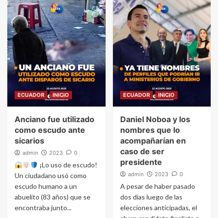
ECUADOR
INICIO
ECUADOR
INICIO
Anciano fue utilizado
Daniel Noboa y los
como escudo ante
nombres que lo
sicarios
acompañarían en
caso de ser
admin
2023
0
presidente
¡Lo uso de escudo!
admin
2023
0
Un ciudadano usó como
escudo humano a un
A pesar de haber pasado
abuelito (83 años) que se
dos días luego de las
encontraba junto...
elecciones anticipadas, el