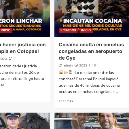
INICIO
ECUADOR
INICIO
 hacer justicia con
Cocaína oculta en conchas
pia en Cotopaxi
congeladas en aeropuerto
de Gye
2023
0
caron darles justicia
admin
2023
0
noche del martes 26 de
¡Lo ocultaron entre las
 una multitud llegó hasta
conchas! Personal Policial impidió
l...
que más de 48mil dosis de cocaína,
ocultas en conchas congeladas,...
Leer más