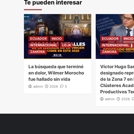
Te pueden interesar
entradas
ECUADOR
INICIO
ECUADOR
INICIO
INTERNACIONAL
LOJA
INTERNACIONAL
ZAMORA
ZAMORA
La búsqueda que terminó
Víctor Hugo Sa
en dolor, Wilmer Morocho
designado repr
fue hallado sin vida
de la Zona 7 en 
Clústeres Aca
admin
2026
0
Productivos Ter
admin
2026