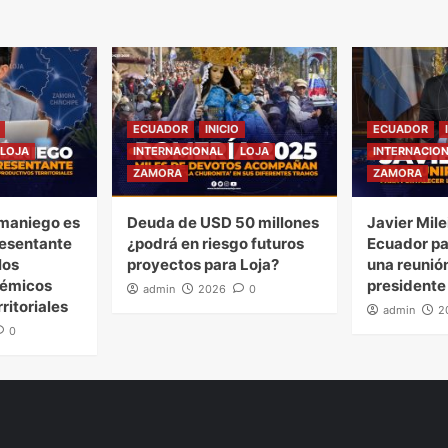
ECUADOR
INICIO
ECUADOR
LOJA
INTERNACIONAL
LOJA
INTERNACIO
ZAMORA
ZAMORA
maniego es
Deuda de USD 50 millones
Javier Mile
esentante
¿podrá en riesgo futuros
Ecuador pa
los
proyectos para Loja?
una reunión
démicos
presidente
admin
2026
0
ritoriales
admin
2
0