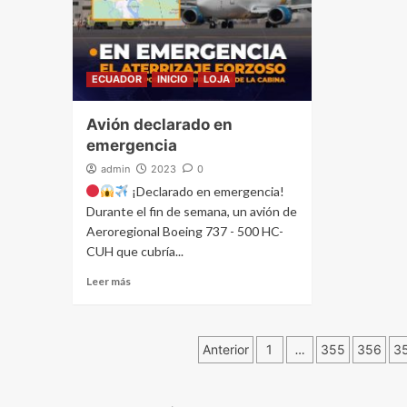
ECUADOR
INICIO
LOJA
Avión declarado en
emergencia
admin
2023
0
¡Declarado en emergencia!
Durante el fin de semana, un avión de
Aeroregional Boeing 737 - 500 HC-
CUH que cubría...
Leer más
Navegación
Anterior
1
…
355
356
3
de