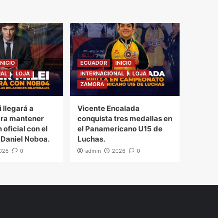
INICIO
ECUADOR
INICIO
NAL
LOJA
INTERNACIONAL
LOJA
ZAMORA
i llegará a
Vicente Encalada
ra mantener
conquista tres medallas en
 oficial con el
el Panamericano U15 de
 Daniel Noboa.
Luchas.
026
0
admin
2026
0