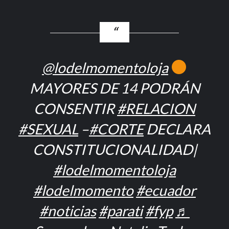
@lodelmomentoloja
MAYORES DE 14 PODRÁN
CONSENTIR
#RELACION
#SEXUAL
–
#CORTE
DECLARA
CONSTITUCIONALIDAD|
#lodelmomentoloja
#lodelmomento
#ecuador
#noticias
#parati
#fyp
♬