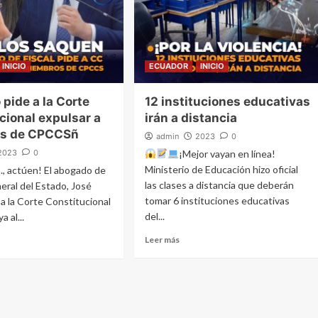
INICIO
ECUADOR
INICIO
pide a la Corte
12 instituciones educativas
cional expulsar a
irán a distancia
s de CPCCSñ
admin
2023
0
2023
0
¡Mejor vayan en línea!
Ministerio de Educación hizo oficial
., actúen! El abogado de
las clases a distancia que deberán
neral del Estado, José
tomar 6 instituciones educativas
 a la Corte Constitucional
del...
a al...
Leer más