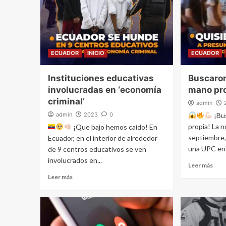
ECUADOR
INICIO
ECUADOR
Instituciones educativas
Buscaron
involucradas en ‘economía
mano pro
criminal’
admin
admin
2023
0
¡Bus
propia! La 
¡Que bajo hemos caído! En
septiembre,
Ecuador, en el interior de alrededor
una UPC en e
de 9 centros educativos se ven
involucrados en...
Leer más
Leer más