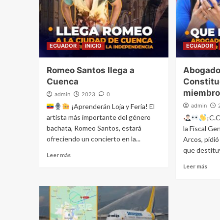
ECUADOR
INICIO
ECUADOR
Romeo Santos llega a
Abogado 
Cuenca
Constitu
miembro
admin
2023
0
¡Aprenderán Loja y Feria! El
admin
artista más importante del género
¡C.C
bachata, Romeo Santos, estará
la Fiscal Ge
ofreciendo un concierto en la...
Arcos, pidió
que destituy
Leer más
Leer más