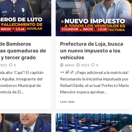
INICIO
LOJA
ECUADOR
INICIO
LOJA
 de Bomberos
Prefectura de Loja, busca
tras quemaduras de
un nuevo impuesto a los
y tercer grado
vehículos
2023
0
admin
2023
0
la alto 'Capi'! El capitán
¡Pago adicional a la matrícula!
a Aguilar, integrante del
Retomando la iniciativa impulsada por
Bomberos Municipal de
Rafael Dávila, el actual Prefecto Mario
vincia de El...
Mancino espera aprobar...
Leer más