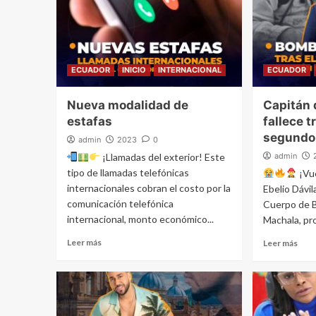
ECUADOR
INICIO
INTERNACIONAL
ECUADOR
Nueva modalidad de
Capitán
estafas
fallece 
segundo 
admin
2023
0
¡Llamadas del exterior! Este
admin
tipo de llamadas telefónicas
¡Vue
internacionales cobran el costo por la
Ebelio Dávil
comunicación telefónica
Cuerpo de 
internacional, monto económico...
Machala, pro
Leer más
Leer más