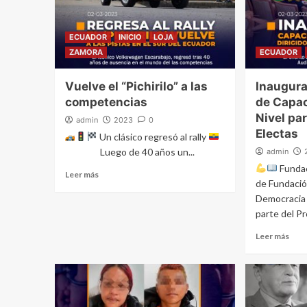
ECUADOR
INICIO
LOJA
ZAMORA
ECUADOR
Vuelve el “Pichirilo” a las
Inaugura
competencias
de Capac
Nivel pa
admin
2023
0
Electas
Un clásico regresó al rally
Luego de 40 años un...
admin
Fundac
Leer más
de Fundació
Democracia 
parte del Pr
Leer más