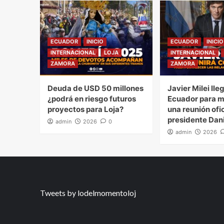
ECUADOR
INICIO
ECUADOR
INICIO
INTERNACIONAL
LOJA
INTERNACIONAL
ZAMORA
ZAMORA
Deuda de USD 50 millones
Javier Milei lle
¿podrá en riesgo futuros
Ecuador para 
proyectos para Loja?
una reunión ofic
presidente Dan
admin
2026
0
admin
2026
Tweets by lodelmomentoloj