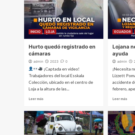
INICIO
LOJA
ECUADOR
Hurto quedó registrado en
Lojana n
cámaras
ayuda
admin
2023
0
admin
¡Captada en video!
¡Necesita n
Trabajadores del local Esskala
Lizzett Poma
Colección, ubicado en el centro de
accidente d
Loja a la altura de las...
febrero, apel
Leer más
Leer más