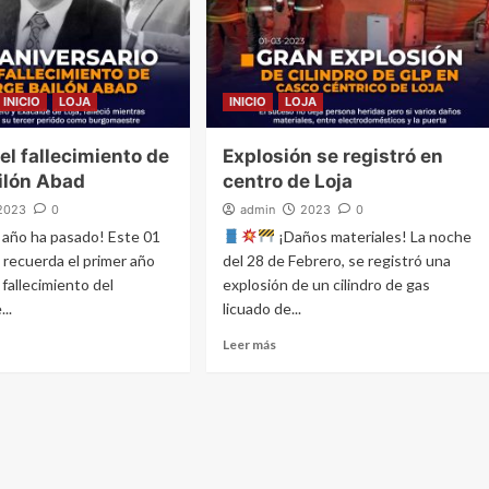
INICIO
LOJA
INICIO
LOJA
el fallecimiento de
Explosión se registró en
ilón Abad
centro de Loja
2023
0
admin
2023
0
 año ha pasado! Este 01
¡Daños materiales! La noche
 recuerda el primer año
del 28 de Febrero, se registró una
 fallecimiento del
explosión de un cilindro de gas
...
licuado de...
Leer más