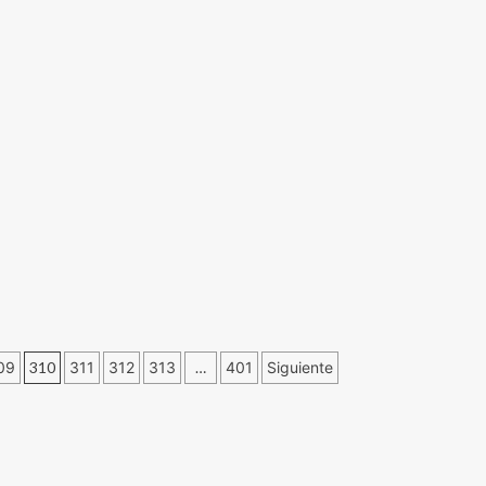
09
310
311
312
313
…
401
Siguiente