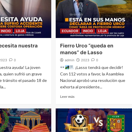
INICIO
LOJA
ECUADOR
INICIO
LOJA
ecesita nuestra
Fierro Urco “queda en
manos” de Lasso
2023
0
admin
2023
0
uestra ayuda! La joven
¡Lasso tendrá que decidir!
, quien sufrió un grave
Con 112 votos a favor, la Asamblea
e tránsito el pasado 18 de
Nacional aprobó una resolución que
a...
exhorta al presidente...
Leer más