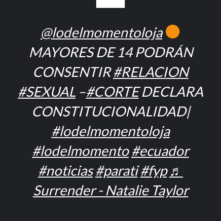
@lodelmomentoloja
MAYORES DE 14 PODRÁN
CONSENTIR
#RELACION
#SEXUAL
–
#CORTE
DECLARA
CONSTITUCIONALIDAD|
#lodelmomentoloja
#lodelmomento
#ecuador
#noticias
#parati
#fyp
♬
Surrender - Natalie Taylor