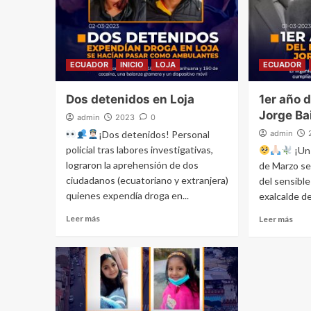
ECUADOR
INICIO
LOJA
ECUADOR
Dos detenidos en Loja
1er año d
Jorge Ba
admin
2023
0
¡Dos detenidos! Personal
admin
policial tras labores investigativas,
¡Un
lograron la aprehensión de dos
de Marzo se
ciudadanos (ecuatoriano y extranjera)
del sensible
quienes expendía droga en...
exalcalde de
Leer más
Leer más