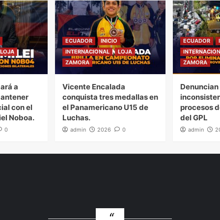
ECUADOR
INICIO
ECUADOR
LOJA
INTERNACIONAL
LOJA
INTERNACIO
ZAMORA
ZAMORA
gará a
Vicente Encalada
Denuncian 
mantener
conquista tres medallas en
inconsiste
ial con el
el Panamericano U15 de
procesos d
iel Noboa.
Luchas.
del GPL
0
admin
2026
0
admin
2