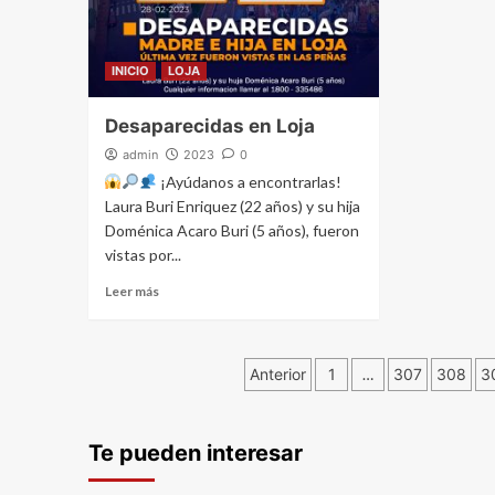
INICIO
LOJA
Desaparecidas en Loja
admin
2023
0
¡Ayúdanos a encontrarlas!
Laura Buri Enriquez (22 años) y su hija
Doménica Acaro Buri (5 años), fueron
vistas por...
Leer más
Navegación
Anterior
1
…
307
308
3
de
Te pueden interesar
entradas