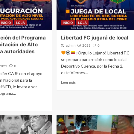
INICIO
LOJA
INICIO
LOJA
ción del Programa
Libertad FC jugará de local
itación de Alto
admin
2023
0
ra autoridades
¡Orgullo Lojano! Libertad F.C
se prepara para recibir como local al
Deportivo Cuenca, por la Fecha 2,
2023
0
este Viernes...
ión CAJE con el apoyo
n Nacional para la
Leer más
#NED, le invita a ser
ograma...