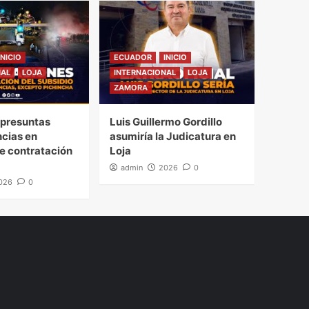
INICIO
ECUADOR
INICIO
NAL
LOJA
INTERNACIONAL
LOJA
ZAMORA
presuntas
Luis Guillermo Gordillo
ncias en
asumiría la Judicatura en
e contratación
Loja
admin
2026
0
026
0