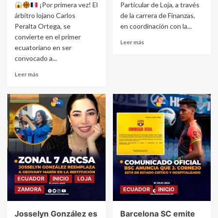
¡Por primera vez! El
Particular de Loja, a través
árbitro lojano Carlos
de la carrera de Finanzas,
Peralta Ortega, se
en coordinación con la...
convierte en el primer
Leer más
ecuatoriano en ser
convocado a...
Leer más
ECUADOR
INICIO
LOJA
ZAMORA
ECUADOR
INICIO
Josselyn González es
Barcelona SC emite