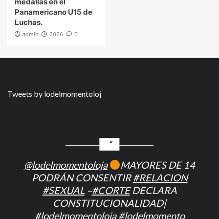
medallas en el
Panamericano U15 de
Luchas.
admin
2026
0
Tweets by lodelmomentoloj
@lodelmomentoloja
MAYORES DE 14
PODRÁN CONSENTIR
#RELACION
#SEXUAL
–
#CORTE
DECLARA
CONSTITUCIONALIDAD|
#lodelmomentoloja
#lodelmomento