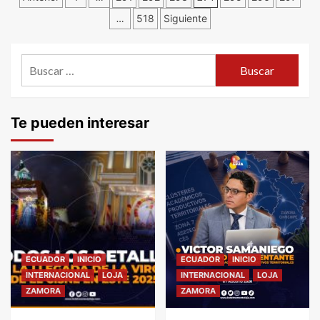
…
518
Siguiente
de
entradas
Buscar:
Te pueden interesar
ECUADOR
INICIO
ECUADOR
INICIO
INTERNACIONAL
LOJA
INTERNACIONAL
LOJA
ZAMORA
ZAMORA