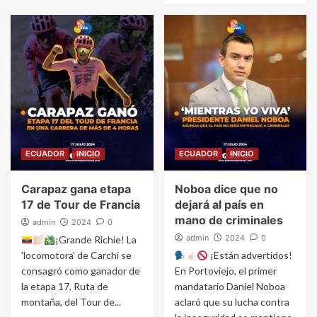
ECUADOR
INICIO
ECUADOR
INICIO
Carapaz gana etapa
Noboa dice que no
17 de Tour de Francia
dejará al país en
mano de criminales
admin
2024
0
admin
2024
0
¡Grande Richie! La
'locomotora' de Carchi se
¡Están advertidos!
consagró como ganador de
En Portoviejo, el primer
la etapa 17, Ruta de
mandatario Daniel Noboa
montaña, del Tour de...
aclaró que su lucha contra