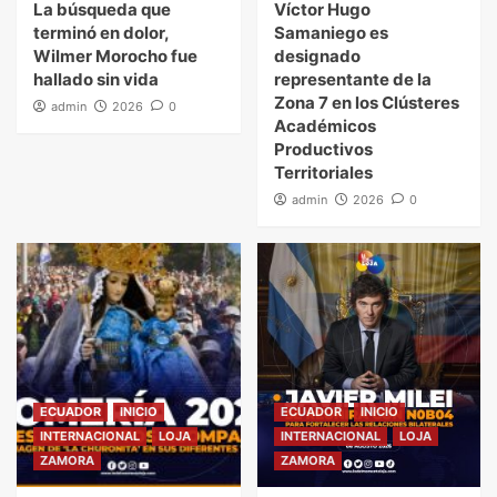
La búsqueda que
Víctor Hugo
terminó en dolor,
Samaniego es
Wilmer Morocho fue
designado
hallado sin vida
representante de la
Zona 7 en los Clústeres
admin
2026
0
Académicos
Productivos
Territoriales
admin
2026
0
ECUADOR
INICIO
ECUADOR
INICIO
INTERNACIONAL
LOJA
INTERNACIONAL
LOJA
ZAMORA
ZAMORA