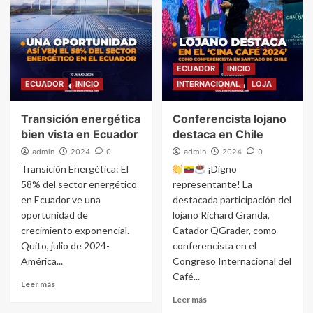
ECUADOR
INICIO
ECUADOR
INICIO
INTERNACIONAL
LOJA
Transición energética
Conferencista lojano
bien vista en Ecuador
destaca en Chile
admin
2024
0
admin
2024
0
Transición Energética: El
¡Digno
58% del sector energético
representante! La
en Ecuador ve una
destacada participación del
oportunidad de
lojano Richard Granda,
crecimiento exponencial.
Catador QGrader, como
Quito, julio de 2024-
conferencista en el
América...
Congreso Internacional del
Café...
Leer más
Leer más