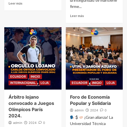
la inseguridad se mantiene
Leer más
firme...
Leer más
ECUADOR
INICIO
INTERNACIONAL
LOJA
ECUADOR
INICIO
LOJA
Árbitro lojano
Foro de Economía
convocado a Juegos
Popular y Solidaria
Olímpicos París
admin
2024
0
2024.
¡Gran alianza! La
admin
2024
0
Universidad Técnica