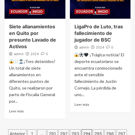
ECUADOR
INICIO
ECUADOR
INICIO
Siete allanamientos
LigaPro de Luto, tras
en Quito por
fallecimiento de
presunto Lavado de
jugador de BSC
Activos
admin
2024
0
admin
2024
0
¡Trágica noticia! El
¡Tres detenidos!
deporte ecuatoriano se
Un total de siete
encuentra conmocionado
allanamientos en
ante el sensible
diferentes puntos de
fallecimiento de Justin
Quito, se realizaron por
Cornejo, La pérdida de
parte de Fiscalía General
uno...
por...
Leer más
Leer más
Navegación
Anterior
1
…
291
292
293
294
295
296
297