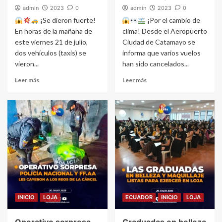
admin
2023
0
admin
2023
0
¡Se dieron fuerte!
¡Por el cambio de
En horas de la mañana de
clima! Desde el Aeropuerto
este viernes 21 de julio,
Ciudad de Catamayo se
dos vehículos (taxis) se
informa que varios vuelos
vieron...
han sido cancelados...
Leer más
Leer más
INICIO
LOJA
ECUADOR
INICIO
LOJA