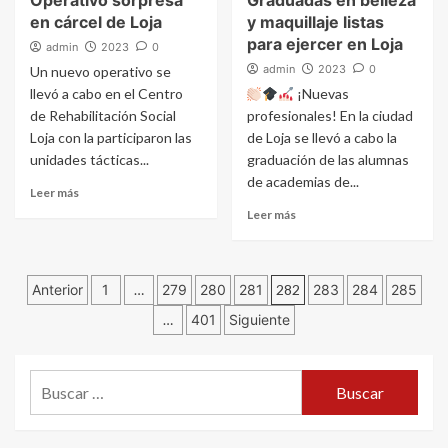
Operativo sorpresa
Graduadas en belleza
en cárcel de Loja
y maquillaje listas
para ejercer en Loja
admin
2023
0
admin
2023
0
Un nuevo operativo se
llevó a cabo en el Centro
¡Nuevas
de Rehabilitación Social
profesionales! En la ciudad
Loja con la participaron las
de Loja se llevó a cabo la
unidades tácticas...
graduación de las alumnas
de academias de...
Leer más
Leer más
Navegación
Anterior
1
…
279
280
281
282
283
284
285
…
401
Siguiente
de
entradas
Buscar: