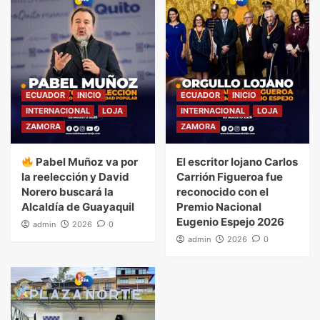
ECUADOR
INICIO
ECUADOR
INICIO
INTERNACIONAL
LOJA
INTERNACIONAL
LOJA
ZAMORA
ZAMORA
Pabel Muñoz va por
El escritor lojano Carlos
la reelección y David
Carrión Figueroa fue
Norero buscará la
reconocido con el
Alcaldía de Guayaquil
Premio Nacional
Eugenio Espejo 2026
admin
2026
0
admin
2026
0