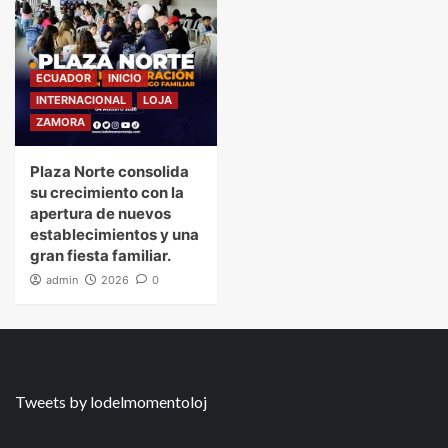
ECUADOR
INICIO
INTERNACIONAL
LOJA
ZAMORA
Plaza Norte consolida
su crecimiento con la
apertura de nuevos
establecimientos y una
gran fiesta familiar.
admin
2026
0
Tweets by lodelmomentoloj