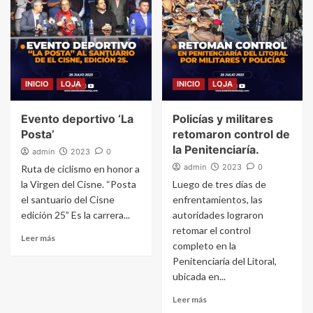
INICIO
LOJA
INICIO
LOJA
Evento deportivo ‘La
Policías y militares
Posta’
retomaron control de
la Penitenciaría.
admin
2023
0
admin
2023
0
Ruta de ciclismo en honor a
la Virgen del Cisne. “Posta
Luego de tres días de
el santuario del Cisne
enfrentamientos, las
edición 25” Es la carrera...
autoridades lograron
retomar el control
Leer más
completo en la
Penitenciaría del Litoral,
ubicada en...
Leer más