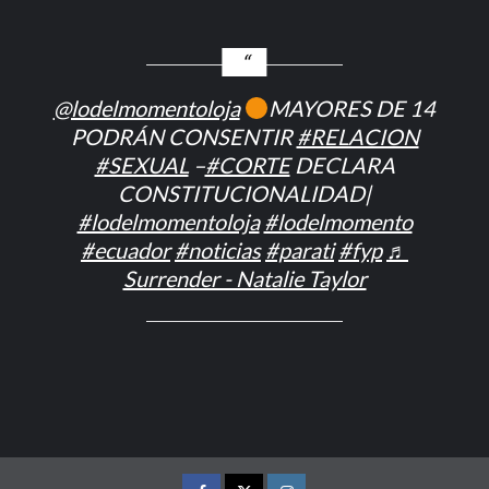
@lodelmomentoloja
MAYORES DE 14
PODRÁN CONSENTIR
#RELACION
#SEXUAL
–
#CORTE
DECLARA
CONSTITUCIONALIDAD|
#lodelmomentoloja
#lodelmomento
#ecuador
#noticias
#parati
#fyp
♬
Surrender - Natalie Taylor