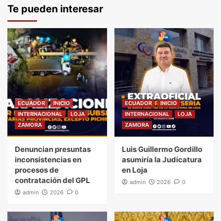
Te pueden interesar
ECUADOR
INICIO
ECUADOR
INICIO
INTERNACIONAL
LOJA
INTERNACIONAL
LOJA
ZAMORA
ZAMORA
Denuncian presuntas
Luis Guillermo Gordillo
inconsistencias en
asumiría la Judicatura
procesos de
en Loja
contratación del GPL
admin
2026
0
admin
2026
0