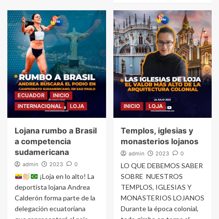
ECUADOR
INICIO
INTERNACIONAL
LOJA
INICIO
LOJA
Lojana rumbo a Brasil
Templos, iglesias y
a competencia
monasterios lojanos
sudamericana
admin
2023
0
admin
2023
0
LO QUE DEBEMOS SABER
¡Loja en lo alto! La
SOBRE NUESTROS
deportista lojana Andrea
TEMPLOS, IGLESIAS Y
Calderón forma parte de la
MONASTERIOS LOJANOS
delegación ecuatoriana
Durante la época colonial,