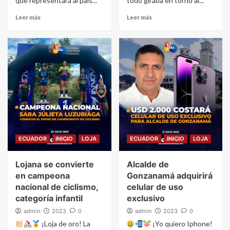
que representará al país...
todo giraba en torno al...
Leer más
Leer más
ECUADOR
INICIO
LOJA
ECUADOR
INICIO
LOJA
Lojana se convierte
Alcalde de
en campeona
Gonzanamá adquirirá
nacional de ciclismo,
celular de uso
categoría infantil
exclusivo
admin
2023
0
admin
2023
0
¡Loja de oro! La
¡Yo quiero Iphone!