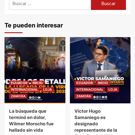
Te pueden interesar
ECUADOR
INICIO
ECUADOR
INICIO
INTERNACIONAL
LOJA
INTERNACIONAL
LOJA
ZAMORA
ZAMORA
La búsqueda que
Víctor Hugo
terminó en dolor,
Samaniego es
Wilmer Morocho fue
designado
hallado sin vida
representante de la