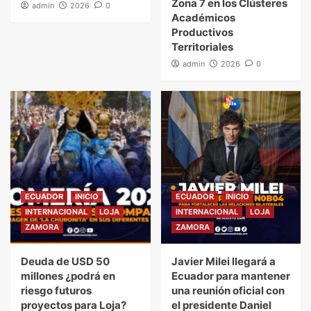
Zona 7 en los Clústeres
admin
2026
0
Académicos
Productivos
Territoriales
admin
2026
0
ECUADOR
INICIO
ECUADOR
INICIO
INTERNACIONAL
LOJA
INTERNACIONAL
LOJA
ZAMORA
ZAMORA
Deuda de USD 50
Javier Milei llegará a
millones ¿podrá en
Ecuador para mantener
riesgo futuros
una reunión oficial con
proyectos para Loja?
el presidente Daniel