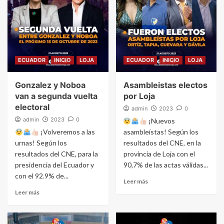
ECUADOR
INICIO
LOJA
ECUADOR
INICIO
LOJA
Gonzalez y Noboa
Asambleistas electos
van a segunda vuelta
por Loja
electoral
admin
2023
0
admin
2023
0
¡Nuevos
¡Volveremos a las
asambleístas! Según los
urnas! Según los
resultados del CNE, en la
resultados del CNE, para la
provincia de Loja con el
presidencia del Ecuador y
90,7% de las actas válidas...
con el 92.9% de...
Leer más
Leer más