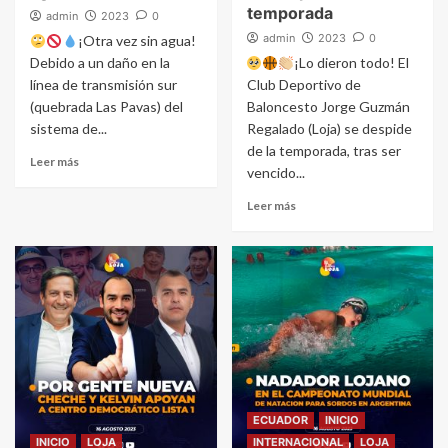
temporada
admin
2023
0
admin
2023
0
¡Otra vez sin agua!
Debido a un daño en la
¡Lo dieron todo! El
línea de transmisión sur
Club Deportivo de
(quebrada Las Pavas) del
Baloncesto Jorge Guzmán
sistema de...
Regalado (Loja) se despide
de la temporada, tras ser
Leer más
vencido...
Leer más
ECUADOR
INICIO
INICIO
LOJA
INTERNACIONAL
LOJA