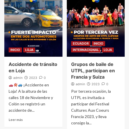
ECUADOR
INICIO
INICIO
LOJA
INTERNACIONAL
LOJA
Accidente de tránsito
Grupos de baile de
en Loja
UTPL, participan en
Francia y Suiza
admin
2023
0
admin
2023
0
¡Accidente en
Loja! A la altura de las
Por tercera ocasión, la
calles 18 de Noviembre y
UTPL es invitada a
Colón se registró un
participar del Festival
accidente de...
Cultures Aux Coeurs
Francia 2023, y lleva
Leer más
consigo la...