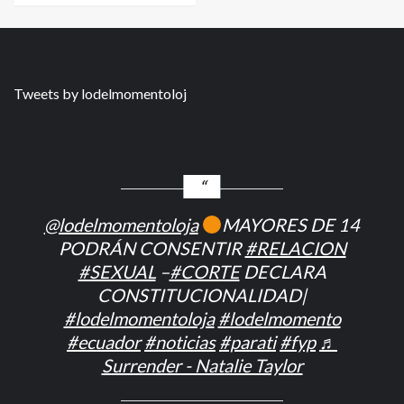
Tweets by lodelmomentoloj
@lodelmomentoloja
MAYORES DE 14
PODRÁN CONSENTIR
#RELACION
#SEXUAL
–
#CORTE
DECLARA
CONSTITUCIONALIDAD|
#lodelmomentoloja
#lodelmomento
#ecuador
#noticias
#parati
#fyp
♬
Surrender - Natalie Taylor