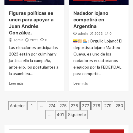
Figuras políticas se
Nadador lojano
unen para apoyar a
competirá en
Juan Andrés
Argentina
González.
admin
2023
0
admin
2023
0
¡Orgullo Lojano! El
Las elecciones anticipadas
deportista lojano Matheo
2023 están por culminar y
Cueva, es uno de los
junto a ello la campaña,
nadadores ecuatorianos
ante ello, los postulantes a
elegidos por la FEDEPDAL
la asamblea...
para competir...
Leer más
Leer más
Navegación
Anterior
1
…
274
275
276
277
278
279
280
…
401
Siguiente
de
entradas
Buscar: