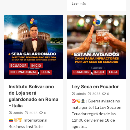
Leer más
ECUADOR
INICIO
INTERNACIONAL
LOJA
ECUADOR
INICIO
LOJA
Instituto Bolivariano
Ley Seca en Ecuador
de Loja será
admin
2023
0
galardonado en Roma
¡Guerra avisada no
– Italia
mata gente! La Ley Seca en
admin
2023
0
Ecuador regirá desde las
International
12h00 del viernes 18 de
Business Institute
agosto...