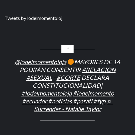
Tweets by lodelmomentoloj
@lodelmomentoloja
MAYORES DE 14
PODRÁN CONSENTIR
#RELACION
#SEXUAL
–
#CORTE
DECLARA
CONSTITUCIONALIDAD|
#lodelmomentoloja
#lodelmomento
#ecuador
#noticias
#parati
#fyp
♬
Surrender - Natalie Taylor