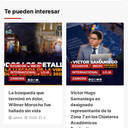
Te pueden interesar
ECUADOR
INICIO
ECUADOR
INICIO
INTERNACIONAL
LOJA
INTERNACIONAL
LOJA
ZAMORA
ZAMORA
La búsqueda que
Víctor Hugo
terminó en dolor,
Samaniego es
Wilmer Morocho fue
designado
hallado sin vida
representante de la
Zona 7 en los Clústeres
admin
2026
0
Académicos