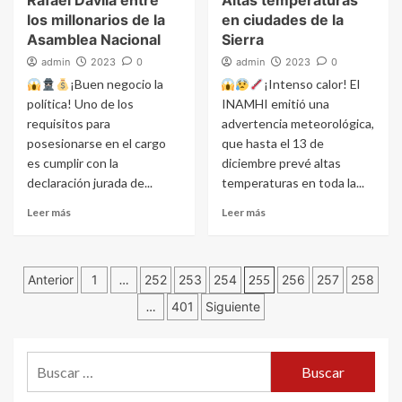
Rafael Dávila entre
Altas temperaturas
los millonarios de la
en ciudades de la
Asamblea Nacional
Sierra
admin
2023
0
admin
2023
0
¡Buen negocio la
¡Intenso calor! El
política! Uno de los
INAMHI emitió una
requisitos para
advertencia meteorológica,
posesionarse en el cargo
que hasta el 13 de
es cumplir con la
diciembre prevé altas
declaración jurada de...
temperaturas en toda la...
Leer más
Leer más
Navegación
Anterior
1
…
252
253
254
255
256
257
258
…
401
Siguiente
de
entradas
Buscar: