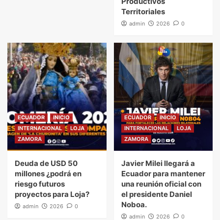
Productivos
Territoriales
admin
2026
0
ECUADOR
INICIO
ECUADOR
INICIO
INTERNACIONAL
LOJA
INTERNACIONAL
LOJA
ZAMORA
ZAMORA
Deuda de USD 50
Javier Milei llegará a
millones ¿podrá en
Ecuador para mantener
riesgo futuros
una reunión oficial con
proyectos para Loja?
el presidente Daniel
Noboa.
admin
2026
0
admin
2026
0