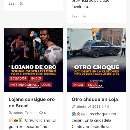
provincia de Loja que
Leer más
involucra...
Leer más
ECUADOR
INICIO
INTERNACIONAL
LOJA
INICIO
LOJA
Lojano consigue oro
Otro choque en Loja
en Brasil
admin
2023
0
admin
2023
0
¡Los choques no
¡Orgullo lojano! El
cesan! En la ciudadela
guerrero ecuatoriano
Clodoveo Jaramillo se