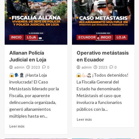
INICIO
LOJA
ECUADOR
INICIO
LOJA
Allanan Policía
Operativo metástasis
Judicial en Loja
en Ecuador
admin
2023
0
admin
2023
0
¡Hasta Loja
¡Todos detenidos!
involucrada! El Caso
La Fiscalía General del
Metástasis liderado por la
Estado ha denominado
Fiscalía, por aparente
Metástasis el caso que
delincuencia organizada,
involucra a funcionarios
generó allanamientos
públicos con la...
múltiples hasta en...
Leer más
Leer más