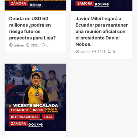
ZAMORA
ZAMORA
Deuda de USD 50
Javier Milei llegará a
millones ¿podrá en
Ecuador para mantener
riesgo futuros
una reunión oficial con
proyectos para Loja?
el presidente Daniel
Noboa.
admin
2026
0
admin
2026
0
ECUADOR
INICIO
INTERNACIONAL
LOJA
ZAMORA