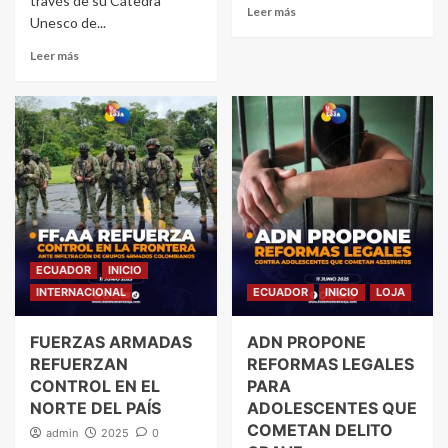
través de su Cátedra
Leer más
Unesco de...
Leer más
ECUADOR
INICIO
INTERNACIONAL
ECUADOR
INICIO
LOJA
FUERZAS ARMADAS
ADN PROPONE
REFUERZAN
REFORMAS LEGALES
CONTROL EN EL
PARA
NORTE DEL PAÍS
ADOLESCENTES QUE
COMETAN DELITO
admin
2025
0