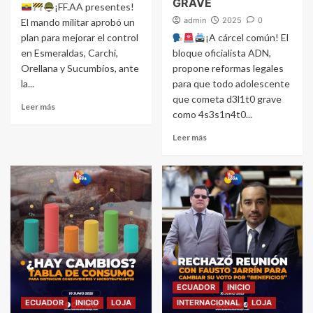
GRAVE
¡FF.AA presentes!
admin
2025
0
El mando militar aprobó un
plan para mejorar el control
¡A cárcel común! El
en Esmeraldas, Carchi,
bloque oficialista ADN,
Orellana y Sucumbíos, ante
propone reformas legales
la...
para que todo adolescente
que cometa d3l1t0 grave
Leer más
como 4s3s1n4t0...
Leer más
ECUADOR
INICIO
ECUADOR
INICIO
LOJA
INTERNACIONAL
LOJA