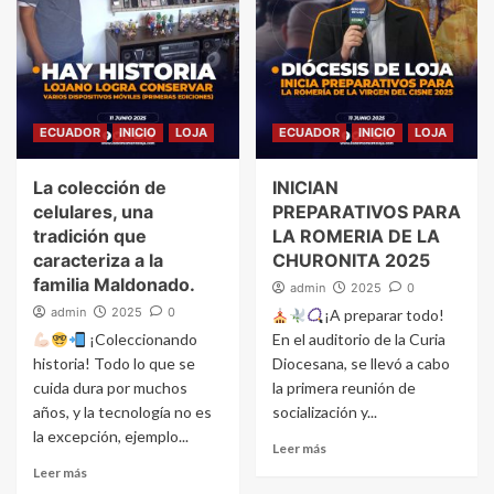
ECUADOR
INICIO
LOJA
ECUADOR
INICIO
LOJA
La colección de
INICIAN
celulares, una
PREPARATIVOS PARA
tradición que
LA ROMERIA DE LA
caracteriza a la
CHURONITA 2025
familia Maldonado.
admin
2025
0
admin
2025
0
¡A preparar todo!
¡Coleccionando
En el auditorio de la Curia
historia! Todo lo que se
Diocesana, se llevó a cabo
cuida dura por muchos
la primera reunión de
años, y la tecnología no es
socialización y...
la excepción, ejemplo...
Leer más
Leer más