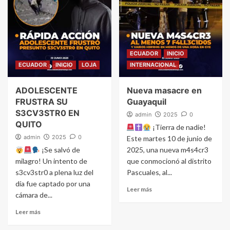
ECUADOR
INICIO
ECUADOR
INICIO
LOJA
INTERNACIONAL
ADOLESCENTE
Nueva masacre en
FRUSTRA SU
Guayaquil
S3CV3STR0 EN
admin
2025
0
QUITO
¡Tierra de nadie!
admin
2025
0
Este martes 10 de junio de
¡Se salvó de
2025, una nueva m4s4cr3
milagro! Un intento de
que conmocionó al distrito
s3cv3str0 a plena luz del
Pascuales, al...
día fue captado por una
Leer más
cámara de...
Leer más