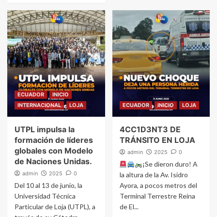
ECUADOR
INICIO
INTERNACIONAL
LOJA
ECUADOR
INICIO
LOJA
UTPL impulsa la
4CC1D3NT3 DE
formación de líderes
TRÁNSITO EN LOJA
globales con Modelo
admin
2025
0
de Naciones Unidas.
¡Se dieron duro! A
admin
2025
0
la altura de la Av. Isidro
Del 10 al 13 de junio, la
Ayora, a pocos metros del
Universidad Técnica
Terminal Terrestre Reina
Particular de Loja (UTPL), a
de El...