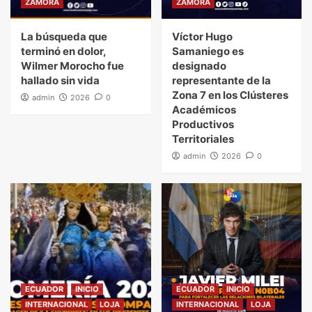
ZAMORA
ZAMORA
La búsqueda que
Víctor Hugo
terminó en dolor,
Samaniego es
Wilmer Morocho fue
designado
hallado sin vida
representante de la
Zona 7 en los Clústeres
admin
2026
0
Académicos
Productivos
Territoriales
admin
2026
0
ECUADOR
INICIO
ECUADOR
INICIO
INTERNACIONAL
LOJA
INTERNACIONAL
LOJA