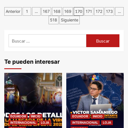
Navegación
Anterior
1
…
167
168
169
170
171
172
173
…
518
Siguiente
de
entradas
Buscar:
Te pueden interesar
ECUADOR
INICIO
ECUADOR
INICIO
INTERNACIONAL
LOJA
INTERNACIONAL
LOJA