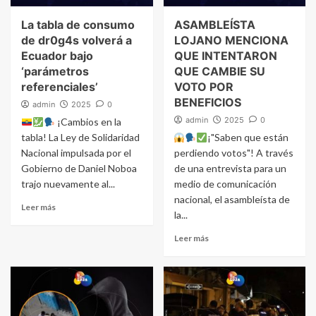
La tabla de consumo
ASAMBLEÍSTA
de dr0g4s volverá a
LOJANO MENCIONA
Ecuador bajo
QUE INTENTARON
‘parámetros
QUE CAMBIE SU
referenciales’
VOTO POR
BENEFICIOS
admin
2025
0
admin
2025
0
¡Cambios en la
tabla! La Ley de Solidaridad
¡"Saben que están
Nacional impulsada por el
perdiendo votos"! A través
Gobierno de Daniel Noboa
de una entrevista para un
trajo nuevamente al...
medio de comunicación
nacional, el asambleísta de
Leer más
la...
Leer más