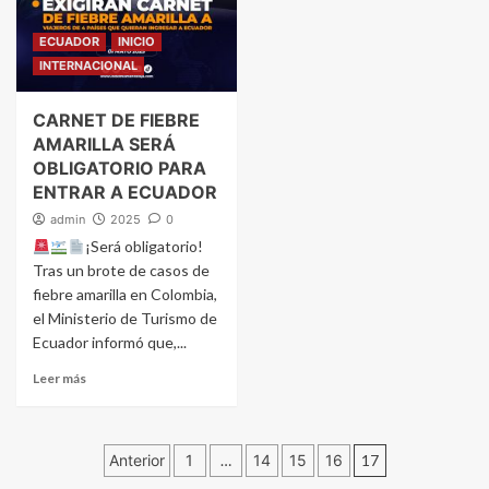
ECUADOR
INICIO
INTERNACIONAL
CARNET DE FIEBRE
AMARILLA SERÁ
OBLIGATORIO PARA
ENTRAR A ECUADOR
admin
2025
0
¡Será obligatorio!
Tras un brote de casos de
fiebre amarilla en Colombia,
el Ministerio de Turismo de
Ecuador informó que,...
Leer más
Navegación
Anterior
1
…
14
15
16
17