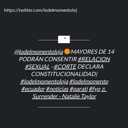
https://twitter.com/lodelmomentoloj
@lodelmomentoloja
MAYORES DE 14
PODRÁN CONSENTIR
#RELACION
#SEXUAL
–
#CORTE
DECLARA
CONSTITUCIONALIDAD|
#lodelmomentoloja
#lodelmomento
#ecuador
#noticias
#parati
#fyp
♬
Surrender - Natalie Taylor