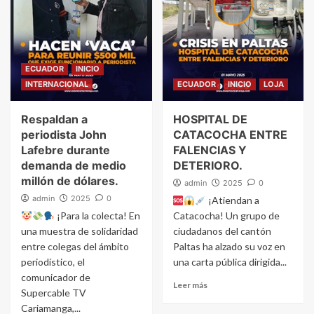
ECUADOR
INICIO
INTERNACIONAL
ECUADOR
INICIO
LOJA
Respaldan a
HOSPITAL DE
periodista John
CATACOCHA ENTRE
Lafebre durante
FALENCIAS Y
demanda de medio
DETERIORO.
millón de dólares.
admin
2025
0
admin
2025
0
¡Atiendan a
¡Para la colecta! En
Catacocha! Un grupo de
una muestra de solidaridad
ciudadanos del cantón
entre colegas del ámbito
Paltas ha alzado su voz en
periodístico, el
una carta pública dirigida...
comunicador de
Leer más
Supercable TV
Cariamanga,...