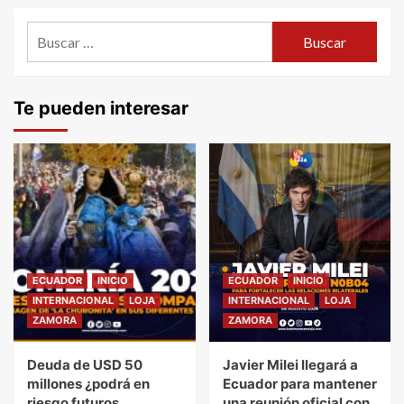
de
Buscar:
entradas
Te pueden interesar
ECUADOR
INICIO
ECUADOR
INICIO
INTERNACIONAL
LOJA
INTERNACIONAL
LOJA
ZAMORA
ZAMORA
Deuda de USD 50
Javier Milei llegará a
millones ¿podrá en
Ecuador para mantener
riesgo futuros
una reunión oficial con