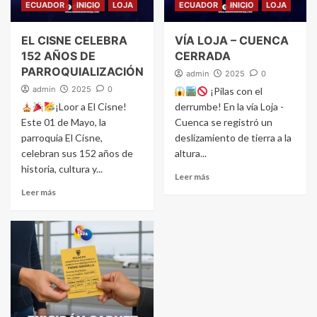
ECUADOR
INICIO
LOJA
ECUADOR
INICIO
LOJA
EL CISNE CELEBRA
VÍA LOJA – CUENCA
152 AÑOS DE
CERRADA
PARROQUIALIZACIÓN
admin
2025
0
admin
2025
0
¡Pilas con el
¡Loor a El Cisne!
derrumbe! En la vía Loja -
Este 01 de Mayo, la
Cuenca se registró un
parroquia El Cisne,
deslizamiento de tierra a la
celebran sus 152 años de
altura...
historia, cultura y...
Leer más
Leer más