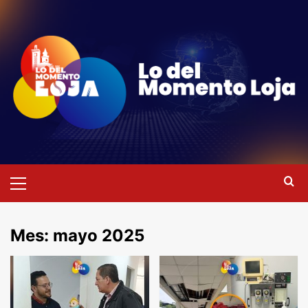
Saltar
al
contenido
Menú
primario
Mes:
mayo 2025