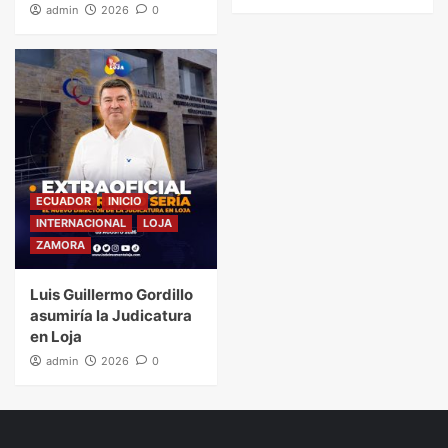
admin
2026
0
ECUADOR
INICIO
INTERNACIONAL
LOJA
ZAMORA
Luis Guillermo Gordillo
asumiría la Judicatura
en Loja
admin
2026
0