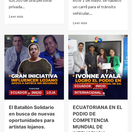
d3c3s0 de una persona
este 1 de mayo, se habilitó
privada...
un carril para el tránsito
vehicular,...
Leer más
Leer más
ECUADOR
INICIO
ECUADOR
INICIO
LOJA
INTERNACIONAL
El Batallón Solidario
ECUATORIANA EN EL
en busca de nuevas
PODIO DE
oportunidades para
COMPETENCIA
artistas lojanos.
MUNDIAL DE