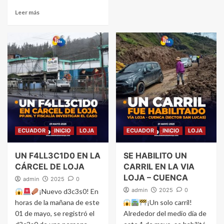
Leer más
ECUADOR
INICIO
LOJA
ECUADOR
INICIO
LOJA
UN F4LL3C1D0 EN LA
SE HABILITO UN
CÁRCEL DE LOJA
CARRIL EN LA VIA
LOJA – CUENCA
admin
2025
0
admin
2025
0
¡Nuevo d3c3s0! En
horas de la mañana de este
¡Un solo carril!
01 de mayo, se registró el
Alrededor del medio día de