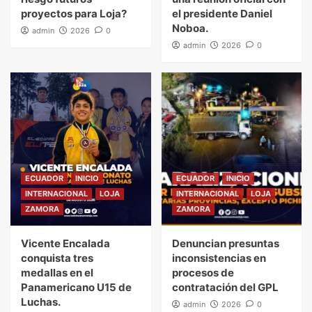
proyectos para Loja?
el presidente Daniel
Noboa.
admin
2026
0
admin
2026
0
ECUADOR
INICIO
ECUADOR
INICIO
INTERNACIONAL
LOJA
INTERNACIONAL
LOJA
ZAMORA
ZAMORA
Vicente Encalada
Denuncian presuntas
conquista tres
inconsistencias en
medallas en el
procesos de
Panamericano U15 de
contratación del GPL
Luchas.
admin
2026
0