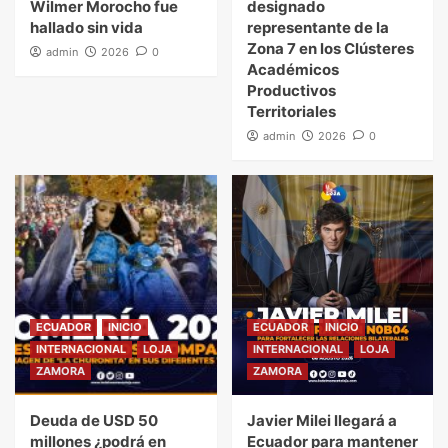
Wilmer Morocho fue
designado
hallado sin vida
representante de la
Zona 7 en los Clústeres
admin
2026
0
Académicos
Productivos
Territoriales
admin
2026
0
ECUADOR
INICIO
ECUADOR
INICIO
INTERNACIONAL
LOJA
INTERNACIONAL
LOJA
ZAMORA
ZAMORA
Deuda de USD 50
Javier Milei llegará a
millones ¿podrá en
Ecuador para mantener