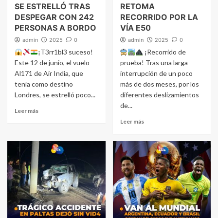
SE ESTRELLÓ TRAS
RETOMA
DESPEGAR CON 242
RECORRIDO POR LA
PERSONAS A BORDO
VÍA E50
admin
2025
0
admin
2025
0
¡T3rr1bl3 suceso!
¡Recorrido de
Este 12 de junio, el vuelo
prueba! Tras una larga
Al171 de Air India, que
interrupción de un poco
tenía como destino
más de dos meses, por los
Londres, se estrelló poco...
diferentes deslizamientos
de...
Leer más
Leer más