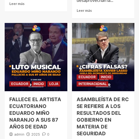
desaprovechan la...
Leer más
Leer más
ECUADOR
INICIO
ECUADOR
INICIO
LOJA
INTERNACIONAL
FALLECE EL ARTISTA
ASAMBLEÍSTA DE RC
ECUATORIANO
SE REFIERE A LOS
EDUARDO MIÑO
RESULTADOS DEL
NARANJO A SUS 87
GOBIERNO EN
AÑOS DE EDAD
MATERIA DE
SEGURIDAD
admin
2025
0