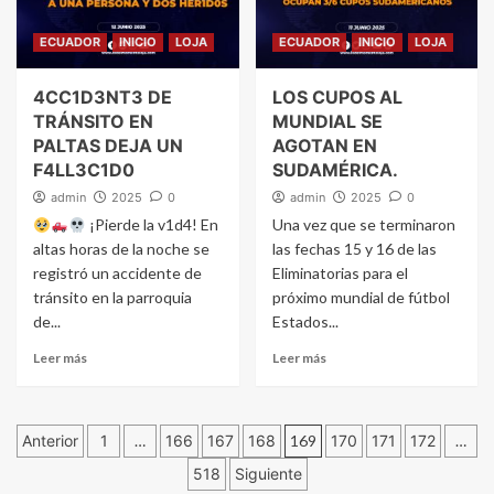
ECUADOR
INICIO
LOJA
ECUADOR
INICIO
LOJA
4CC1D3NT3 DE
LOS CUPOS AL
TRÁNSITO EN
MUNDIAL SE
PALTAS DEJA UN
AGOTAN EN
F4LL3C1D0
SUDAMÉRICA.
admin
2025
0
admin
2025
0
¡Pierde la v1d4! En
Una vez que se terminaron
altas horas de la noche se
las fechas 15 y 16 de las
registró un accidente de
Eliminatorias para el
tránsito en la parroquia
próximo mundial de fútbol
de...
Estados...
Leer más
Leer más
Navegación
Anterior
1
…
166
167
168
169
170
171
172
…
518
Siguiente
de