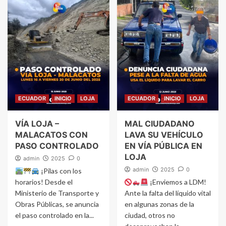
ECUADOR
INICIO
LOJA
ECUADOR
INICIO
LOJA
VÍA LOJA –
MAL CIUDADANO
MALACATOS CON
LAVA SU VEHÍCULO
PASO CONTROLADO
EN VÍA PÚBLICA EN
LOJA
admin
2025
0
admin
2025
0
¡Pilas con los
horarios! Desde el
¡Enviemos a LDM!
Ministerio de Transporte y
Ante la falta del líquido vital
Obras Públicas, se anuncia
en algunas zonas de la
el paso controlado en la...
ciudad, otros no