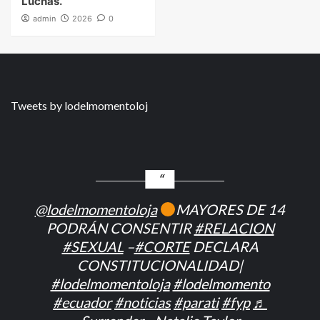
Luchas.
admin
2026
0
Tweets by lodelmomentoloj
@lodelmomentoloja
MAYORES DE 14
PODRÁN CONSENTIR
#RELACION
#SEXUAL
–
#CORTE
DECLARA
CONSTITUCIONALIDAD|
#lodelmomentoloja
#lodelmomento
#ecuador
#noticias
#parati
#fyp
♬