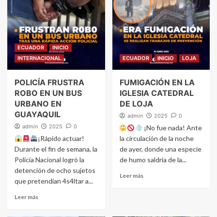
ECUADOR
INICIO
INTERNACIONAL
ECUADOR
INICIO
LOJA
POLICÍA FRUSTRA
FUMIGACIÓN EN LA
ROBO EN UN BUS
IGLESIA CATEDRAL
URBANO EN
DE LOJA
GUAYAQUIL
admin
2025
0
admin
2025
0
¡No fue nada! Ante
¡Rápido actuar!
la circulación de la noche
Durante el fin de semana, la
de ayer, donde una especie
Policía Nacional logró la
de humo saldría de la...
detención de ocho sujetos
Leer más
que pretendían 4s4ltar a...
Leer más