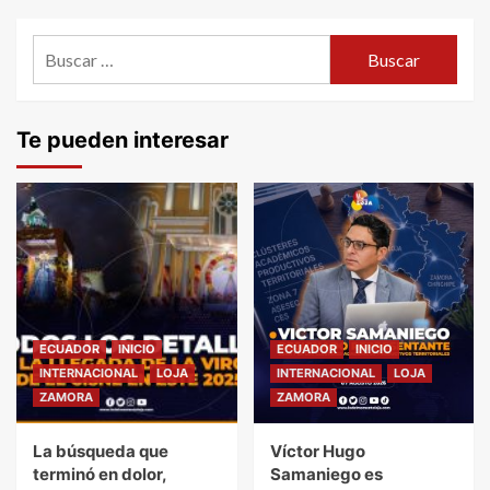
entradas
Buscar:
Te pueden interesar
ECUADOR
INICIO
ECUADOR
INICIO
INTERNACIONAL
LOJA
INTERNACIONAL
LOJA
ZAMORA
ZAMORA
La búsqueda que
Víctor Hugo
terminó en dolor,
Samaniego es