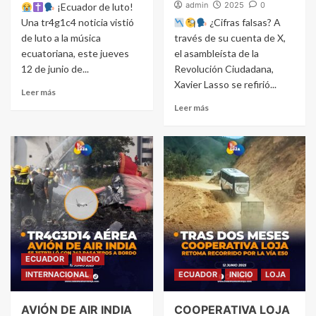
admin
2025
0
¡Ecuador de luto!
Una tr4g1c4 noticia vistió
¿Cifras falsas? A
de luto a la música
través de su cuenta de X,
ecuatoriana, este jueves
el asambleísta de la
12 de junio de...
Revolución Ciudadana,
Xavier Lasso se refirió...
Leer más
Leer más
ECUADOR
INICIO
INTERNACIONAL
ECUADOR
INICIO
LOJA
AVIÓN DE AIR INDIA
COOPERATIVA LOJA