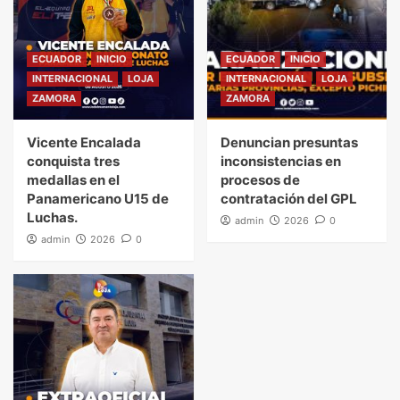
ECUADOR
INICIO
ECUADOR
INICIO
INTERNACIONAL
LOJA
INTERNACIONAL
LOJA
ZAMORA
ZAMORA
Vicente Encalada
Denuncian presuntas
conquista tres
inconsistencias en
medallas en el
procesos de
Panamericano U15 de
contratación del GPL
Luchas.
admin
2026
0
admin
2026
0