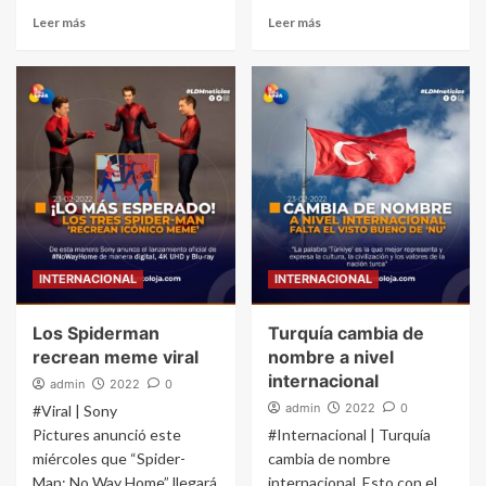
Leer más
Leer más
INTERNACIONAL
INTERNACIONAL
Los Spiderman
Turquía cambia de
recrean meme viral
nombre a nivel
internacional
admin
2022
0
admin
2022
0
#Viral | Sony
Pictures anunció este
#Internacional | Turquía
miércoles que “Spider-
cambia de nombre
Man: No Way Home” llegará
internacional. Esto con el