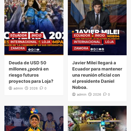
ECUADOR
INICIO
ECUADOR
INICIO
INTERNACIONAL
LOJA
INTERNACIONAL
LOJA
ZAMORA
ZAMORA
Deuda de USD 50
Javier Milei llegará a
millones ¿podrá en
Ecuador para mantener
riesgo futuros
una reunión oficial con
proyectos para Loja?
el presidente Daniel
Noboa.
admin
2026
0
admin
2026
0