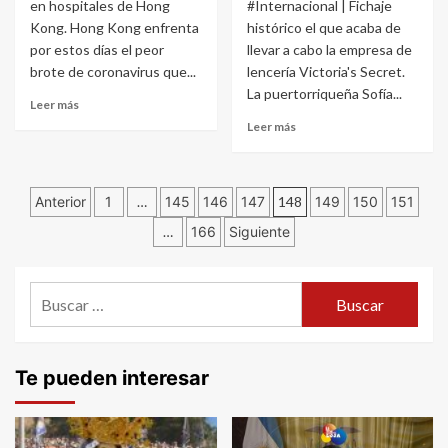
en hospitales de Hong
#Internacional | Fichaje
Kong. Hong Kong enfrenta
histórico el que acaba de
por estos días el peor
llevar a cabo la empresa de
brote de coronavirus que...
lencería Victoria's Secret.
La puertorriqueña Sofía...
Leer más
Leer más
Navegación
Anterior
1
…
145
146
147
148
149
150
151
…
166
Siguiente
de
entradas
Buscar:
Te pueden interesar