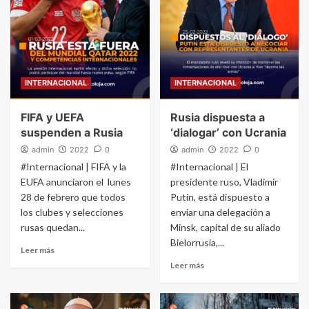
INTERNACIONAL
INTERNACIONAL
FIFA y UEFA
Rusia dispuesta a
suspenden a Rusia
‘dialogar’ con Ucrania
admin
2022
0
admin
2022
0
#Internacional | FIFA y la
#Internacional | El
EUFA anunciaron el lunes
presidente ruso, Vladimir
28 de febrero que todos
Putin, está dispuesto a
los clubes y selecciones
enviar una delegación a
rusas quedan...
Minsk, capital de su aliado
Bielorrusia,...
Leer más
Leer más