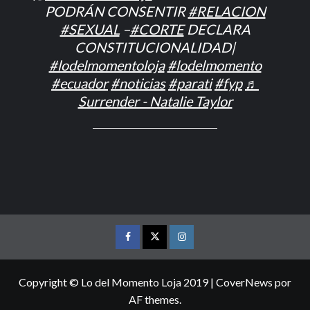
PODRÁN CONSENTIR
#RELACION
#SEXUAL
–
#CORTE
DECLARA
CONSTITUCIONALIDAD|
#lodelmomentoloja
#lodelmomento
#ecuador
#noticias
#parati
#fyp
♬
Surrender - Natalie Taylor
FACEBOOK
TWITTER
INSTAGRAM
Copyright © Lo del Momento Loja 2019
|
CoverNews
por
AF themes.