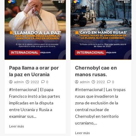
INTERNACIONAL
INTERNACIONAL
Papa llama a orar por
Chernobyl cae en
la paz en Ucrania
manos rusas.
admin
2022
0
admin
2022
0
#Internacional | El papa
#Internacional | Las tropas
Francisco instó a las partes
rusas que invadieron la
implicadas en la disputa
zona de exclusión de la
entre Ucrania y Rusia a
central nuclear de
examinar sus...
Chernobyl en territorio
ucraniano,...
Leer más
Leer más