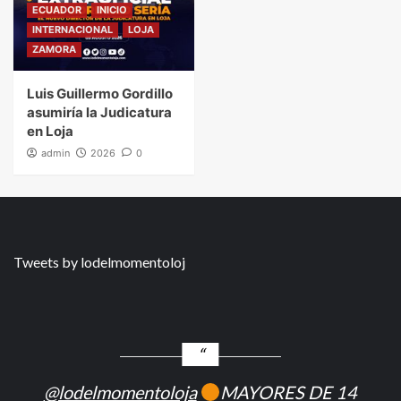
ECUADOR
INICIO
INTERNACIONAL
LOJA
ZAMORA
Luis Guillermo Gordillo
asumiría la Judicatura
en Loja
admin
2026
0
Tweets by lodelmomentoloj
@lodelmomentoloja
MAYORES DE 14