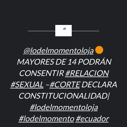
@lodelmomentoloja
MAYORES DE 14 PODRÁN
CONSENTIR
#RELACION
#SEXUAL
–
#CORTE
DECLARA
CONSTITUCIONALIDAD|
#lodelmomentoloja
#lodelmomento
#ecuador