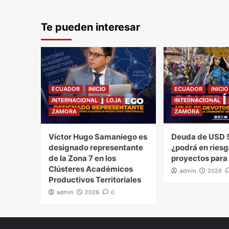
de
Te pueden interesar
entradas
ECUADOR
INICIO
ECUADOR
INICIO
INTERNACIONAL
LOJA
INTERNACIONAL
ZAMORA
ZAMORA
Víctor Hugo Samaniego es
Deuda de USD 5
designado representante
¿podrá en riesg
de la Zona 7 en los
proyectos para
Clústeres Académicos
admin
2026
Productivos Territoriales
admin
2026
0