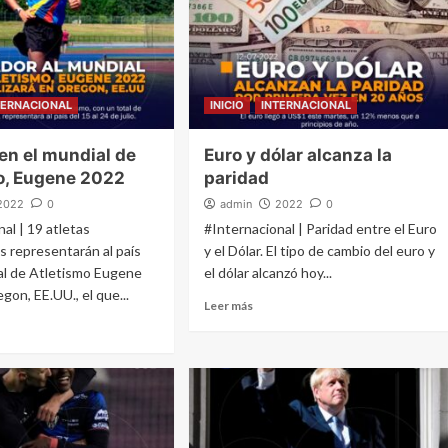
TERNACIONAL
INICIO
INTERNACIONAL
en el mundial de
Euro y dólar alcanza la
o, Eugene 2022
paridad
2022
0
admin
2022
0
al | 19 atletas
#Internacional | Paridad entre el Euro
s representarán al país
y el Dólar. El tipo de cambio del euro y
al de Atletismo Eugene
el dólar alcanzó hoy...
on, EE.UU., el que...
Leer más