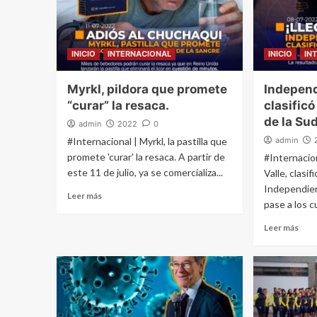
INICIO
INTERNACIONAL
INICIO
IN
Myrkl, pildora que promete
Independ
“curar” la resaca.
clasificó
de la Su
admin
2022
0
#Internacional | Myrkl, la pastilla que
admin
promete 'curar' la resaca. A partir de
#Internacio
este 11 de julio, ya se comercializa...
Valle, clasif
Independient
Leer más
pase a los c
Leer más