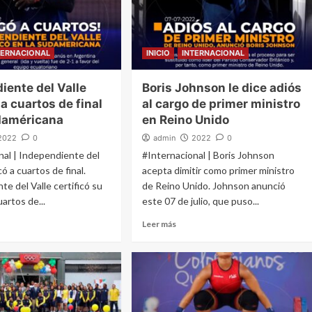
TERNACIONAL
INICIO
INTERNACIONAL
iente del Valle
Boris Johnson le dice adiós
 a cuartos de final
al cargo de primer ministro
daméricana
en Reino Unido
2022
0
admin
2022
0
nal | Independiente del
#Internacional | Boris Johnson
icó a cuartos de final.
acepta dimitir como primer ministro
e del Valle certificó su
de Reino Unido. Johnson anunció
uartos de...
este 07 de julio, que puso...
Leer más