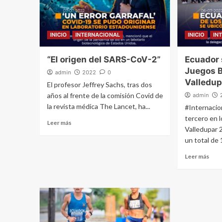
INICIO
INTERNACIONAL
INICIO
IN
“El origen del SARS-CoV-2”
Ecuador 
Juegos B
admin
2022
0
Valledu
El profesor Jeffrey Sachs, tras dos
años al frente de la comisión Covid de
admin
la revista médica The Lancet, ha...
#Internacio
tercero en 
Leer más
Valledupar 
un total de 
Leer más