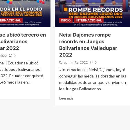
TERNACIONAL
INICIO
INTERNACIONAL
se ubicó tercero en
Neisi Dajomes rompe
olivarianos
récords en Juegos
par 2022
Bolivarianos Valledupar
2022
2022
0
nal | Ecuador se ubicó
admin
2022
0
los Juegos Bolivarianos
#Internacional | Neisi Dajomes, logró
2022. Ecuador conquistó
conseguir las medallas doradas en las
146 medallas en...
modalidades de arranque y envión en
los Juegos Bolivarianos...
Leer más