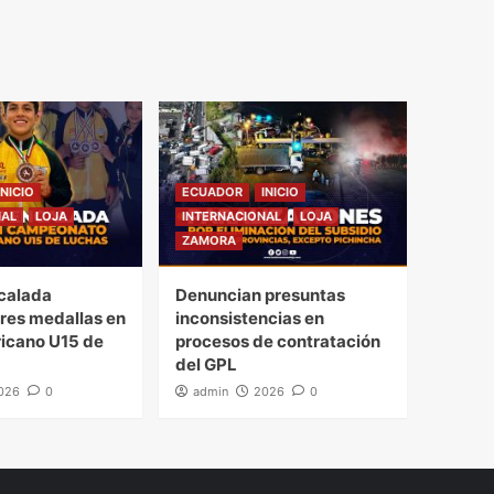
INICIO
ECUADOR
INICIO
NAL
LOJA
INTERNACIONAL
LOJA
ZAMORA
calada
Denuncian presuntas
tres medallas en
inconsistencias en
icano U15 de
procesos de contratación
del GPL
026
0
admin
2026
0