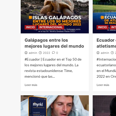
INICIO
INTERNACIONAL
INICIO
IN
Galápagos entre los
Ecuador 
mejores lugares del mundo
atletism
admin
2022
0
admin
#Ecuador | Ecuador en el Top 50 de
#Internacion
los mejores lugares del mundo. La
ecuatoriano
revista estadounidense Time,
en el Mundi
mencionó que las...
2022 en Oreg
Leer más
Leer más