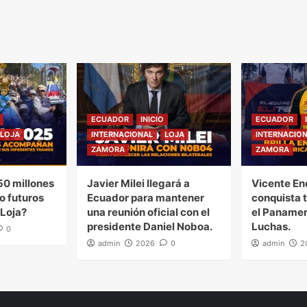
ECUADOR
INICIO
ECUADOR
LOJA
INTERNACIONAL
LOJA
INTERNACIO
ZAMORA
ZAMORA
0 millones
Javier Milei llegará a
Vicente En
o futuros
Ecuador para mantener
conquista 
 Loja?
una reunión oficial con el
el Panamer
presidente Daniel Noboa.
Luchas.
0
admin
2026
0
admin
2