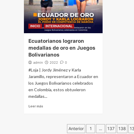
INICIO
INTERNACIONAL
Ecuatorianos lograron
medallas de oro en Juegos
Bolivarianos
admin
2022
0
#Loja | Jordy Jiménez y Karla
Jaramillo, representaron a Ecuador en
los Juegos Bolivarianos celebrados
en Colombia, estos obtuvieron
medallas...
Leer más
Navegación
Anterior
1
…
137
138
1